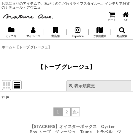
お気に入りのアイテムで、私だけのこだわりライフスタイルへ。インテリア雑貨
のナテュール・アヴニュ
カート
TOP
カテゴリ
マイページ
実店舗
Inspiration
ご利用案内
商品検索
ホーム
>
【トープ グレージュ】
【トープ グレージュ】
表示順変更
閉じる
74
件
表示数
:
1
2
次
»
並び順
:
【STACKERS】オイスターボックス Oyster
Box トープ グレージュ Taupe トラベル ジ