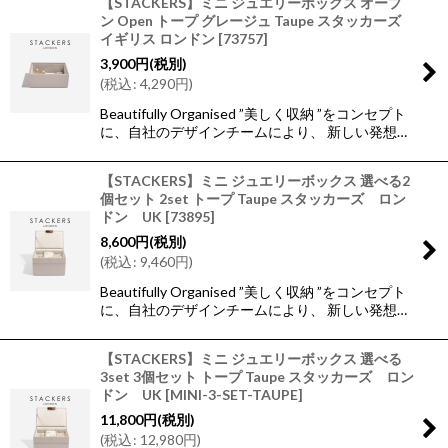
【STACKERS】ミニ ジュエリーボックス オープ
ン Open トープ グレージュ Taupe スタッカーズ
イギリス ロンドン
[
73757
]
3,900
円
(税別)
(
税込
:
4,290
円
)
Beautifully Organised ”美しく収納 ”をコンセプト
に、自社のデザインチームにより、 新しい発想…
【STACKERS】ミニ ジュエリーボックス 選べる2
個セット 2set トープ Taupe スタッカーズ ロン
ドン UK
[
73895
]
8,600
円
(税別)
(
税込
:
9,460
円
)
Beautifully Organised ”美しく収納 ”をコンセプト
に、自社のデザインチームにより、 新しい発想…
【STACKERS】ミニ ジュエリーボックス 選べる
3set 3個セット トープ Taupe スタッカーズ ロン
ドン UK
[
MINI-3-SET-TAUPE
]
11,800
円
(税別)
(
税込
:
12,980
円
)