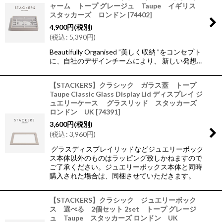
ャーム トープ グレージュ Taupe イギリス
スタッカーズ ロンドン
[
74402
]
4,900
円
(税別)
(
税込
:
5,390
円
)
Beautifully Organised ”美しく収納 ”をコンセプト
に、自社のデザインチームにより、 新しい発想…
【STACKERS】クラシック ガラス蓋 トープ
Taupe Classic Glass Display Lid ディスプレイ ジ
ュエリーケース グラスリッド スタッカーズ
ロンドン UK
[
74391
]
3,600
円
(税別)
(
税込
:
3,960
円
)
グラスディスプレイリッドなどジュエリーボック
ス本体以外のものはラッピング致しかねますので
ご了承ください。ジュエリーボックス本体と同時
購入された場合は、同梱させていただきます。
【STACKERS】クラシック ジュエリーボック
ス 選べる 2個セット 2set トープ グレージ
ュ Taupe スタッカーズ ロンドン UK