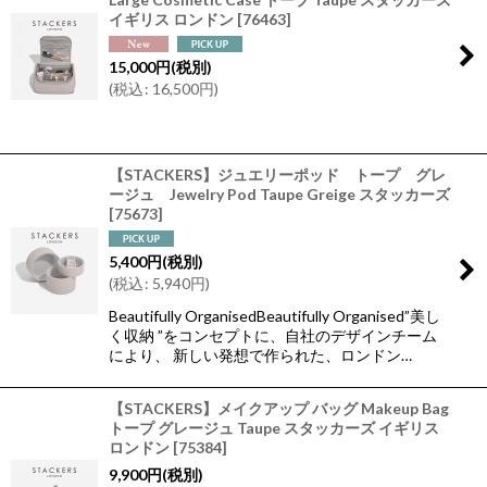
イギリス ロンドン
[
76463
]
15,000
円
(税別)
(
税込
:
16,500
円
)
【STACKERS】ジュエリーポッド トープ グレ
ージュ Jewelry Pod Taupe Greige スタッカーズ
[
75673
]
5,400
円
(税別)
(
税込
:
5,940
円
)
Beautifully OrganisedBeautifully Organised”美し
く収納 ”をコンセプトに、自社のデザインチーム
により、 新しい発想で作られた、ロンドン…
【STACKERS】メイクアップ バッグ Makeup Bag
トープ グレージュ Taupe スタッカーズ イギリス
ロンドン
[
75384
]
9,900
円
(税別)