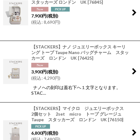
スタッカーズ ロンドン UK
[
76845
]
7,900
円
(税別)
(
税込
:
8,690
円
)
【STACKERS】ナノ ジュエリーボックス キーリ
ング トープ Taupe Nano バッグチャーム スタッ
カーズ ロンドン UK
[
76425
]
3,900
円
(税別)
(
税込
:
4,290
円
)
ナノへの刻印は蓋右下へ１文字となります。
STAC…
【STACKERS】マイクロ ジュエリーボックス
2個セット 2set micro トープ グレージュ
Taupe スタッカーズ ロンドン UK
[
76150
]
6,800
円
(税別)
(
税込
:
7,480
円
)