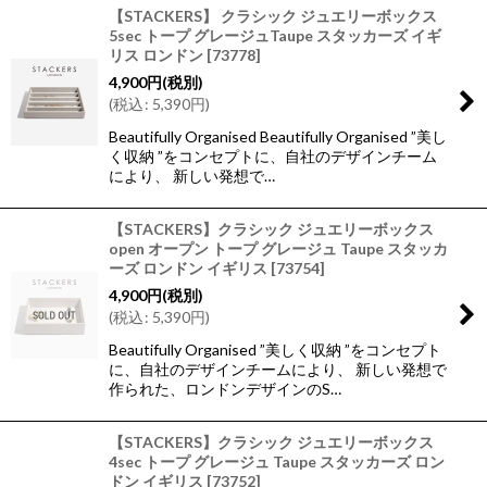
【STACKERS】 クラシック ジュエリーボックス
5sec トープ グレージュTaupe スタッカーズ イギ
リス ロンドン
[
73778
]
4,900
円
(税別)
(
税込
:
5,390
円
)
Beautifully Organised Beautifully Organised ”美し
く収納 ”をコンセプトに、自社のデザインチーム
により、 新しい発想で…
【STACKERS】クラシック ジュエリーボックス
open オープン トープ グレージュ Taupe スタッカ
ーズ ロンドン イギリス
[
73754
]
4,900
円
(税別)
(
税込
:
5,390
円
)
Beautifully Organised ”美しく収納 ”をコンセプト
に、自社のデザインチームにより、 新しい発想で
作られた、ロンドンデザインのS…
【STACKERS】クラシック ジュエリーボックス
4sec トープ グレージュ Taupe スタッカーズ ロン
ドン イギリス
[
73752
]