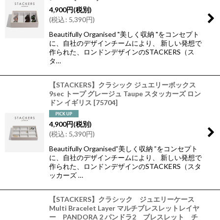
4,900
円
(税別)
(
税込
:
5,390
円
)
Beautifully Organised "美しく収納 "をコンセプト
に、自社のデザインチームにより、 新しい発想で
作られた、ロンドンデザインのSTACKERS（ス
タ…
【STACKERS】クラシック ジュエリーボックス
9sec トープ グレージュ Taupe スタッカーズ ロン
ドン イギリス
[
75704
]
4,900
円
(税別)
(
税込
:
5,390
円
)
Beautifully Organised”美しく収納 ”をコンセプト
に、自社のデザインチームにより、 新しい発想で
作られた、ロンドンデザインのSTACKERS（スタ
ッカーズ …
【STACKERS】クラシック ジュエリーケース
Multi Bracelet Layer マルチブレスレットレイヤ
ー PANDORA 2 パンドラ2 ブレスレット チ