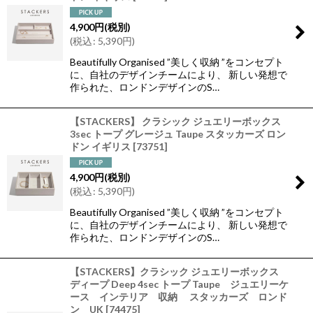
4,900
円
(税別)
(
税込
:
5,390
円
)
Beautifully Organised ”美しく収納 ”をコンセプト
に、自社のデザインチームにより、 新しい発想で
作られた、ロンドンデザインのS…
【STACKERS】 クラシック ジュエリーボックス
3sec トープ グレージュ Taupe スタッカーズ ロン
ドン イギリス
[
73751
]
4,900
円
(税別)
(
税込
:
5,390
円
)
Beautifully Organised ”美しく収納 ”をコンセプト
に、自社のデザインチームにより、 新しい発想で
作られた、ロンドンデザインのS…
【STACKERS】クラシック ジュエリーボックス
ディープ Deep 4sec トープ Taupe ジュエリーケ
ース インテリア 収納 スタッカーズ ロンド
ン UK
[
74475
]