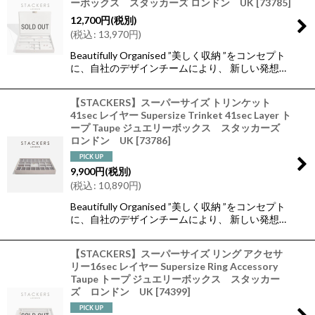
ーボックス スタッカーズ ロンドン UK
[
73785
]
12,700
円
(税別)
(
税込
:
13,970
円
)
Beautifully Organised ”美しく収納 ”をコンセプト
に、自社のデザインチームにより、 新しい発想…
【STACKERS】スーパーサイズ トリンケット
41sec レイヤー Supersize Trinket 41sec Layer ト
ープ Taupe ジュエリーボックス スタッカーズ
ロンドン UK
[
73786
]
9,900
円
(税別)
(
税込
:
10,890
円
)
Beautifully Organised ”美しく収納 ”をコンセプト
に、自社のデザインチームにより、 新しい発想…
【STACKERS】スーパーサイズ リング アクセサ
リー16sec レイヤー Supersize Ring Accessory
Taupe トープ ジュエリーボックス スタッカー
ズ ロンドン UK
[
74399
]