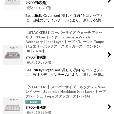
9,900
円
(税別)
(
税込
:
10,890
円
)
Beautifully Organised ”美しく収納 ”をコンセプト
に、自社のデザインチームにより、 新しい発想…
【STACKERS】スーパーサイズ ウォッチ アクセ
サリー11sec レイヤー Supersize Watch
Accessory 11sec Layer トープ グレージュ Taupe
ジュエリーボックス スタッカーズ ロンドン
UK
[
73787
]
9,900
円
(税別)
(
税込
:
10,890
円
)
Beautifully Organised ”美しく収納 ”をコンセプト
に、自社のデザインチームにより、 新しい発想…
【STACKERS】スーパーサイズ ネックレス 9sec
レイヤー Supersize Necklace 9sec Layer トープ
グレージュ Taupe スタッカーズ
[
75714
]
9,900
円
(税別)
(
税込
:
10,890
円
)