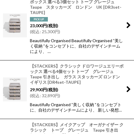
ボックス 選べる3個セット トープ グレージュ
Taupe スタッカーズ ロンドン UK
[
DR3set-
TAUPE
]
23,000
円
(税別)
(
税込
:
25,300
円
)
Beautifully Organised Beautifully Organised ”美し
く収納 ”をコンセプトに、自社のデザインチーム
により、 …
【STACKERS】クラシック ドロワージュエリーボ
ックス 選べる4個セット トープ グレージュ
Taupe 引き出し ガラス スタッカーズ ロンドン
イギリス
[
DR4set-TAUPE
]
29,900
円
(税別)
(
税込
:
32,890
円
)
Beautifully Organised ”美しく収納 ”をコンセプト
に、自社のデザインチームにより、 新しい発想…
【STACKERS】メイクアップ オーガナイザー ク
ラシック トープ グレージュ Taupe 引き出