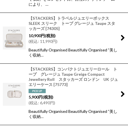
により、 …
【STACKERS】トラベルジュエリーボックス
SLEEK スリーク トープ グレージュ Taupe スタ
ッカーズ
[
74305
]
10,900
円
(税別)
(
税込
:
11,990
円
)
Beautifully Organised Beautifully Organised ”美し
く収納…
【STACKERS】コンパクトジュエリーロール ト
ープ グレージュ Taupe Greige Compact
Jewellery Roll スタッカーズ ロンドン UK ジュ
エリーケース
[
75773
]
5,900
円
(税別)
(
税込
:
6,490
円
)
Beautifully Organised Beautifully Organised ”美し
く収納…