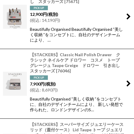
し スタッカーズ
[
75671
]
12,900
円
(税別)
(
税込
:
14,190
円
)
Beautifully Organised Beautifully Organised ”美し
く収納 ”をコンセプトに、自社のデザインチーム
により、 …
【STACKERS】Classic Nail Polish Drawer ク
ラシック ネイルケア ドロワー コスメ トープ
グレージュ Taupe Greige ドロワー 引き出し
スタッカーズ
[
76046
]
7,900
円
(税別)
(
税込
:
8,690
円
)
Beautifully Organised ”美しく収納 ”をコンセプト
に、自社のデザインチームにより、 新しい発想で
作られた、ロンドンデザインのS…
【STACKERS】スーパーサイズ ジュエリーケース
リッド（蓋付ケース） Lid Taupe トープ ジュエリ