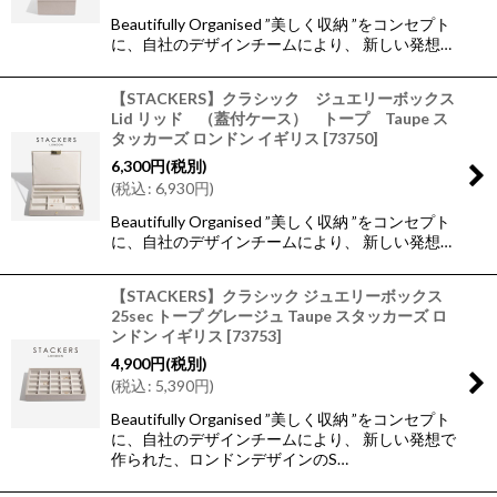
Beautifully Organised ”美しく収納 ”をコンセプト
に、自社のデザインチームにより、 新しい発想…
【STACKERS】クラシック ジュエリーボックス
Lid リッド （蓋付ケース） トープ Taupe ス
タッカーズ ロンドン イギリス
[
73750
]
6,300
円
(税別)
(
税込
:
6,930
円
)
Beautifully Organised ”美しく収納 ”をコンセプト
に、自社のデザインチームにより、 新しい発想…
【STACKERS】クラシック ジュエリーボックス
25sec トープ グレージュ Taupe スタッカーズ ロ
ンドン イギリス
[
73753
]
4,900
円
(税別)
(
税込
:
5,390
円
)
Beautifully Organised ”美しく収納 ”をコンセプト
に、自社のデザインチームにより、 新しい発想で
作られた、ロンドンデザインのS…