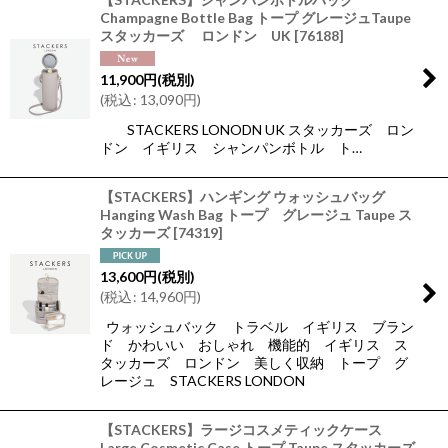
Champagne Bottle Bag トープ グレージュTaupe
スタッカーズ ロンドン UK
[
76188
]
11,900
円
(税別)
(
税込
:
13,090
円
)
STACKERS LONODN UK スタッカーズ ロン
ドン イギリス シャンパンボトル ト…
【STACKERS】ハンギング ウォッシュバッグ
Hanging Wash Bag トープ グレージュ Taupe ス
タッカーズ
[
74319
]
13,600
円
(税別)
(
税込
:
14,960
円
)
ウォッシュバック トラベル イギリス ブラン
ド かわいい おしゃれ 機能的 イギリス ス
タッカーズ ロンドン 美しく収納 トープ グ
レージュ STACKERS LONDON
【STACKERS】ラージコスメティックケース
Large Cosmetic Case トープ Taupe スタッカーズ