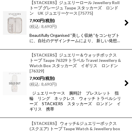
【STACKERS】ジュエリーロール Jewellery Roll
トープ グレージュ Taupe スタッカーズ ロンド
ン UK ジュエリーケース
[
75775
]
7,900
円
(税別)
(
税込
:
8,690
円
)
Beautifully Organised ”美しく収納 ”をコンセプト
に、自社のデザインチームにより、 新しい発想…
【STACKERS】ジュエリー＆ウォッチボックス
トープ Taupe 76329 トラベル Travel Jewellery &
Watch Box スタッカーズ イギリス ロンドン
[
76329
]
7,900
円
(税別)
(
税込
:
8,690
円
)
ジュエリーケース 腕時計 ブレスレット 指
輪 リング ネックレス ウォッチ トラベルシリ
ーズ STACKERS スタッカーズ ロンドン イ
ギリス 携帯
【STACKERS】 ウォッチ&ジュエリーボックス
(スクエア) トープ Taupe Watch & Jewellery box