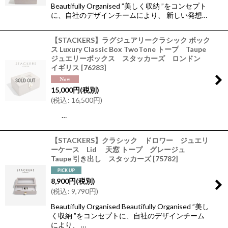
Beautifully Organised ”美しく収納 ”をコンセプト
に、自社のデザインチームにより、 新しい発想…
【STACKERS】ラグジュアリークラシック ボック
ス Luxury Classic Box TwoTone トープ Taupe
ジュエリーボックス スタッカーズ ロンドン
イギリス
[
76283
]
15,000
円
(税別)
(
税込
:
16,500
円
)
…
【STACKERS】クラシック ドロワー ジュエリ
ーケース Lid 天窓 トープ グレージュ
Taupe 引き出し スタッカーズ
[
75782
]
8,900
円
(税別)
(
税込
:
9,790
円
)
Beautifully Organised Beautifully Organised ”美し
く収納 ”をコンセプトに、自社のデザインチーム
により、 …