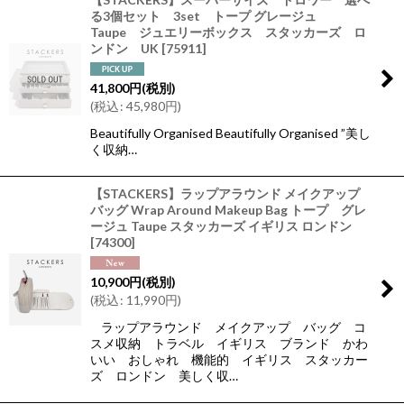
る3個セット 3set トープ グレージュ
Taupe ジュエリーボックス スタッカーズ ロ
ンドン UK
[
75911
]
41,800
円
(税別)
(
税込
:
45,980
円
)
Beautifully Organised Beautifully Organised ”美し
く収納…
【STACKERS】ラップアラウンド メイクアップ
バッグ Wrap Around Makeup Bag トープ グレ
ージュ Taupe スタッカーズ イギリス ロンドン
[
74300
]
10,900
円
(税別)
(
税込
:
11,990
円
)
ラップアラウンド メイクアップ バッグ コ
スメ収納 トラベル イギリス ブランド かわ
いい おしゃれ 機能的 イギリス スタッカー
ズ ロンドン 美しく収…