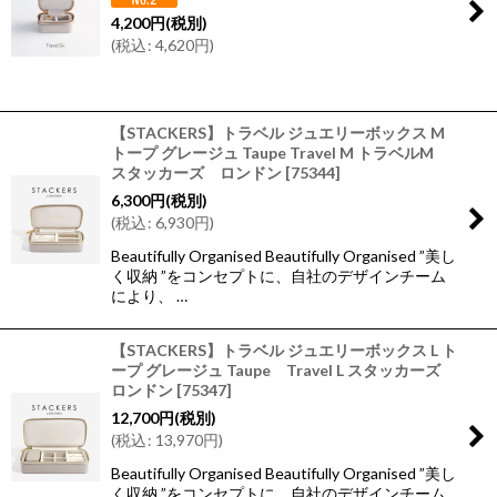
4,200
円
(税別)
(
税込
:
4,620
円
)
【STACKERS】トラベル ジュエリーボックス M
トープ グレージュ Taupe Travel M トラベルM
スタッカーズ ロンドン
[
75344
]
6,300
円
(税別)
(
税込
:
6,930
円
)
Beautifully Organised Beautifully Organised ”美し
く収納 ”をコンセプトに、自社のデザインチーム
により、 …
【STACKERS】トラベル ジュエリーボックス L ト
ープ グレージュ Taupe Travel L スタッカーズ
ロンドン
[
75347
]
12,700
円
(税別)
(
税込
:
13,970
円
)
Beautifully Organised Beautifully Organised ”美し
く収納 ”をコンセプトに、自社のデザインチーム