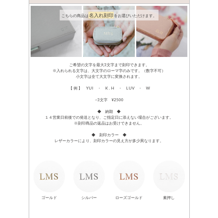
名入れ刻印
こちらの商品は
をお選びいただけます。
ご希望の文字を最大3文字まで刻印できます。
※入れられる文字は、大文字のローマ字のみです。（数字不可）
小文字は全て大文字に変換されます。
【 例 】 YUI ・ K . H ・ LUV ・ W
~3文字 ¥2500
◆ 納期 ◆
１４営業日前後での発送となり、ご指定日に添えない場合がございます。
※刻印商品の返品はお受けできません。
◆ 刻印カラー ◆
レザーカラーにより、刻印カラーの見え方が多少異なります。
ゴールド
シルバー
ローズゴールド
素押し