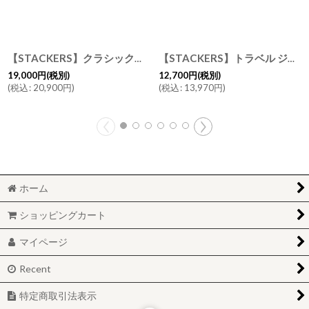
【STACKERS】クラシック ジュエリーボックス 選べる4個セット 4set トープ Taupe スタッカーズ ロンドン UK
【STACKERS】トラベル ジュエリーボックス L ブラッシュ ピンク Blush Pink スタッカーズ
19,000
円
(税別)
12,700
円
(税別)
(
税込
:
20,900
円
)
(
税込
:
13,970
円
)
ホーム
ショッピングカート
マイページ
Recent
特定商取引法表示