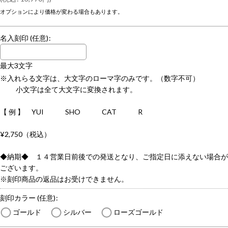
オプションにより価格が変わる場合もあります。
名入刻印
(任意)
:
最大3文字
※入れらる文字は、大文字のローマ字のみです。（数字不可）
小文字は全て大文字に変換されます。
【 例 】 YUI SHO CAT R
¥2,750（税込）
◆納期◆ １４営業日前後での発送となり、ご指定日に添えない場合が
ございます。
※刻印商品の返品はお受けできません。
刻印カラー
(任意)
:
ゴールド
シルバー
ローズゴールド