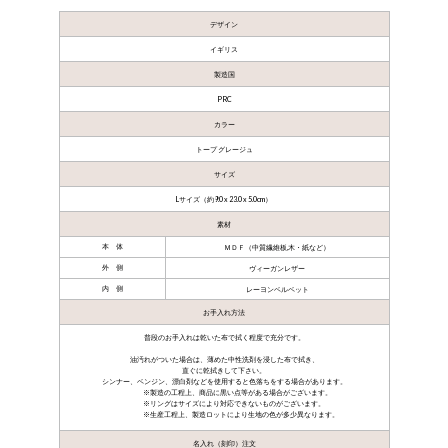
デザイン
イギリス
製造国
PRC
カラー
トープ グレージュ
サイズ
Lサイズ（約9.0 x 23.0 x 5.0cm）
素材
本 体
ＭＤＦ（中質繊維板,木・紙など）
外 側
ヴィーガンレザー
内 側
レーヨンベルベット
お手入れ方法
普段のお手入れは乾いた布で拭く程度で充分です。
油汚れがついた場合は、薄めた中性洗剤を浸した布で拭き、
直ぐに乾拭きして下さい。
シンナー、ベンジン、漂白剤などを使用すると色落ちをする場合があります。
製造の工程上、商品に黒い点等がある場合がございます。
リングはサイズにより対応できないものがございます。
生産工程上、製造ロットにより生地の色が多少異なります。
名入れ（刻印）注文