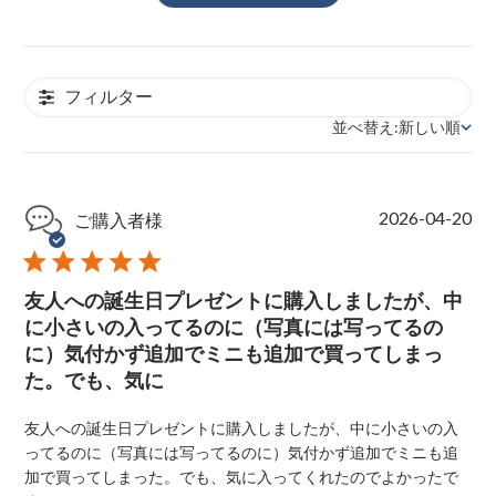
フィルター
並べ替え:
新しい順
並べ替え
P
2026-04-20
ご購入者様
u
b
l
友人への誕生日プレゼントに購入しましたが、中
i
s
に小さいの入ってるのに（写真には写ってるの
h
に）気付かず追加でミニも追加で買ってしまっ
e
た。でも、気に
d
d
a
友人への誕生日プレゼントに購入しましたが、中に小さいの入
t
ってるのに（写真には写ってるのに）気付かず追加でミニも追
e
加で買ってしまった。でも、気に入ってくれたのでよかったで