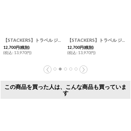
【STACKERS】トラベル ジュエリー ボックス L オートミール Oatmeal Travel L スタッカーズ スタッカーズ ロンドン
[
75346
]
[
75345
【STACKERS】トラベル ジュエリーボックス L ブラック Black Travel L スタッカーズ ロンドン
]
12,700
円
(税別)
12,700
円
(税別)
(
税込
:
13,970
円
)
(
税込
:
13,970
円
)
この商品を買った人は、こんな商品も買っていま
す