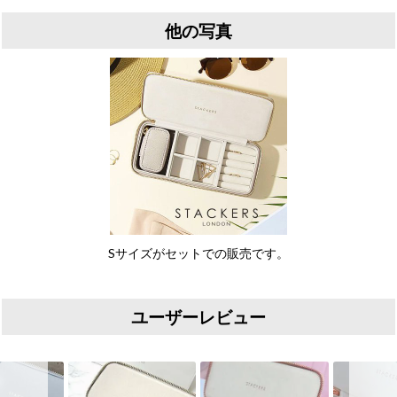
他の写真
Sサイズがセットでの販売です。
ユーザーレビュー
Slideshow
Slide controls