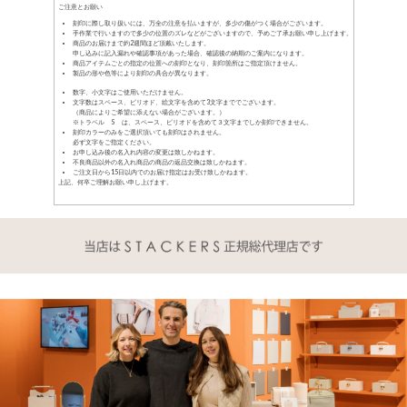
ご注意とお願い
刻印に際し取り扱いには、万全の注意を払いますが、多少の傷がつく場合がございます。
手作業で行いますので多少の位置のズレなどがございますので、予めご了承お願い申し上げます。
商品のお届けまで約2週間ほど頂戴いたします。
申し込みに記入漏れや確認事項があった場合、確認後の納期のご案内になります。
商品アイテムごとの指定の位置への刻印となり、刻印箇所はご指定頂けません。
製品の形や色等により刻印の具合が異なります。
数字、小文字はご使用いただけません。
文字数はスペース、ピリオド、絵文字を含めて3文字まででございます。
（商品によりご希望に添えない場合がございます。）
※トラベル S は、スペース、ピリオドを含めて３文字までしか刻印できません。
刻印カラーのみをご選択頂いても刻印はされません。
必ず文字をご指定ください。
お申し込み後の名入れ内容の変更は致しかねます。
不良商品以外の名入れ商品の商品の返品交換は致しかねます。
ご注文日から15日以内でのお届け指定はお受け致しかねます。
上記、何卒ご理解お願い申し上げます。