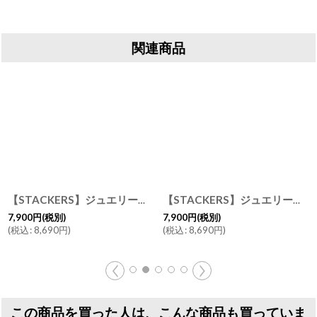
関連商品
【STACKERS】ジュエリー＆ウォッチボックス ペブルグレイ Pebble Gray 76330 トラベル Travel Jewellery & Watch Box スタッカーズ イギリス ロンドン
【STACKERS】ジュエリー＆ウォッチボックス ブラッシュピンク Blush Pink 76328 トラベル Travel Jewellery & Watch Box スタッカーズ イギリス ロンドン
7,900
円
(税別)
7,900
円
(税別)
(
税込
:
8,690
円
)
(
税込
:
8,690
円
)
この商品を買った人は、こんな商品も買っていま