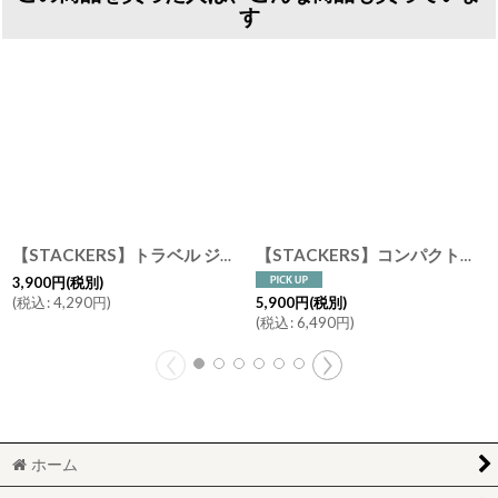
す
【STACKERS】トラベル ジュエリーボックス S Travel S ラベンダー Lavender スタッカーズ
【STACKERS】コンパクトジュエリーロール トープ グレージュ Taupe Greige Compact Jewellery Roll スタッカーズ ロンドン UK ジュエリーケース
3,900
円
(税別)
(
税込
:
4,290
円
)
5,900
円
(税別)
(
税込
:
6,490
円
)
ホーム