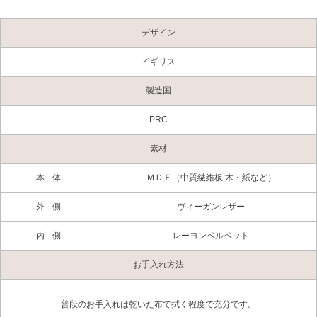
デザイン
イギリス
製造国
PRC
素材
本体
ＭＤＦ（中質繊維板:木・紙など）
外側
ヴィーガンレザー
内側
レーヨンベルベット
お手入れ方法
普段のお手入れは乾いた布で拭く程度で充分です。