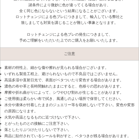
諸条件により微妙に色が違ってくる場合があり、
全く同じ色にならないという結果になることがございます。
ロットチェンジによる色ブレにつきまして、輸入している弊社と
致しましても対策を講じることが難しい事象となります。
ロットチェンジによる色ブレの発生につきまして、
予めご理解をいただいた上でのご購入をお願いいたします。
ご注意
素材の特性上、細かな傷や擦れが見られる場合がございます。
いずれも製造工程上、避けられないもので不良品ではございません。
高温多湿や直射日光で、表面がベタついたり変色する場合があります。
濃色の布や革と長時間触れたままにすると、色移りの恐れがあります。
摩擦や折れ曲がりによって、シワやひび割れが生じることがあります。
ご使用後は柔らかい布で拭き、風通しのよい場所で保管してください。
水分や液体が付着したままのジュエリー等を収納しないで下さい。変色や変形
の原因になります。
火気や高温となるものに近づけないで下さい。
とがったものとの接触にご注意下さい。
落としたりぶつけたりしないで下さい。
商品に貼付されているシールを剥がすと、ベタつきが残る場合があります。