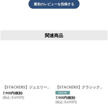
最初のレビューを投稿する
関連商品
【STACKERS】ジュエリーロール Jewellery Roll ペブルグレー Pebble Grey スタッカーズロンドン UK ジュエリーケース
【STACKERS】クラシック ドロワー ジュエリーケース 20sec オートミール Oatmeal 引き出し スタッカーズ
7,900
円
(税別)
(
税込
:
8,690
円
)
7,900
円
(税別)
(
税込
:
8,690
円
)