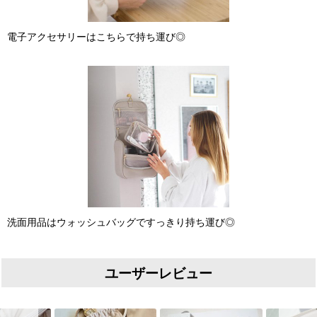
電子アクセサリーはこちらで持ち運び◎
洗面用品はウォッシュバッグですっきり持ち運び◎
ユーザーレビュー
Slideshow
Slide controls