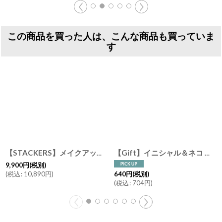
この商品を買った人は、こんな商品も買っていま
す
【STACKERS】メイクアップ バッグ Makeup Bag トープ グレージュ Taupe スタッカーズ イギリス ロンドン
【Gift】イニシャル＆ネコ チャーム カスタマイズ ギフトラッピング クラフト紙 有料ギフトラッピング 猫好き
9,900
円
(税別)
(
税込
:
10,890
円
)
640
円
(税別)
(
税込
:
704
円
)