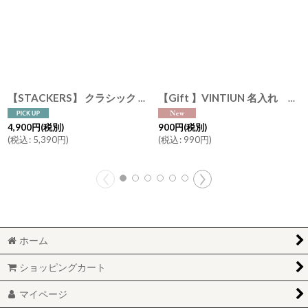
【STACKERS】 クラシック ジュエリーボックス ディープ Deep 4sec オートミール Oatmeal ジュエリーケース 収納 スタッカーズ ロンドン イギリス UK
【Gift 】VINTIUN 名入れ 選べるリボン ギフトタグ ボールS 有料ラッピング 木製ウッドプレート ビンティウン スペイン
4,900
円
(税別)
900
円
(税別)
(
税込
:
5,390
円
)
(
税込
:
990
円
)
ホーム
ショッピングカート
マイページ