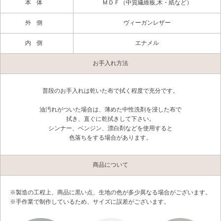
本体
ＭＤＦ（中質繊維板,木・紙など）
外側
ヴィーガンレザー
内側
エナメル
お手入れ方法
普段のお手入れは乾いた布で拭く程度で充分です。
油汚れがついた場合は、薄めた中性洗剤を浸した布で
拭き、直ぐに乾拭きして下さい。
シンナー、ベンジン、漂白剤などを使用すると
色落ちをする場合があります。
商品について
※製造の工程上、商品に黒い点、生地の色が多少異なる場合がございます。
※手作業で制作しているため、サイズに誤差がございます。