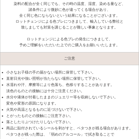
染料の配合が全く同じでも、その時の温度、湿度、染める量など、
諸条件により微妙に色が違ってくる場合があり、
全く同じ色にならないという結果になることがございます。
ロットチェンジによる色ブレにつきまして、輸入している弊社と
致しましても対策を講じることが難しい事象となります。
ロットチェンジによる色ブレの発生につきまして、
予めご理解をいただいた上でのご購入をお願いいたします。
ご注意
小さなお子様の手の届かない場所に保管して下さい。
直射日光や強い照明が当たらない場所に保管して下さい。
水濡れや汗、摩擦等により色落ち、色移りすることがあります。
淡色のものとの接触には十分ご注意ください。
水分や液体が付着したままのジュエリー等を収納しないで下さい。
変色や変形の原因になります。
火気や高温となるものに近づけないで下さい。
とがったものとの接触にご注意下さい。
落としたりぶつけたりしないで下さい。
商品に貼付されているシールを剥がすと、ベタつきが残る場合があります。
ベタつきが残った際は、「弱めのアルコール」で拭き取ることで