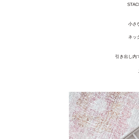
STA
小さ
ネッ
引き出し内