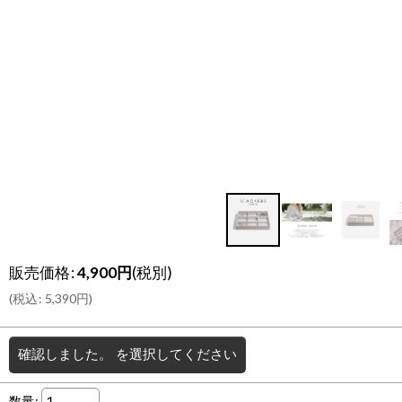
販売価格
:
4,900
円
(税別)
(
税込
:
5,390
円
)
確認しました。
を選択してください
数量
: