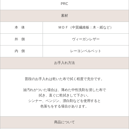
PRC
素材
本体
ＭＤＦ（中質繊維板：木・紙など）
外側
ヴィーガンレザー
内側
レーヨンベルベット
お手入れ方法
普段のお手入れは乾いた布で拭く程度で充分です。
油汚れがついた場合は、薄めた中性洗剤を浸した布で
拭き、直ぐに乾拭きして下さい。
シンナー、ベンジン、漂白剤などを使用すると
色落ちをする場合があります。
商品について