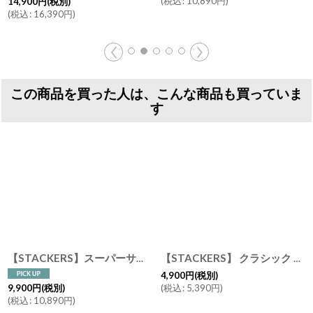
(
税込
:
10,890
円
)
14,900
円
(税別)
(
税込
:
16,390
円
)
この商品を買った人は、こんな商品も買っていま
す
【STACKERS】スーパーサイズ ネックレス 9sec レイヤー Supersize Necklace 9sec Layer トープ グレージュ Taupe スタッカーズ
【STACKERS】 クラシック ジュエリーボックス 5sec トープ グレージュTaupe スタッカーズ イギリス ロンドン
4,900
円
(税別)
(
税込
:
5,390
円
)
9,900
円
(税別)
(
税込
:
10,890
円
)