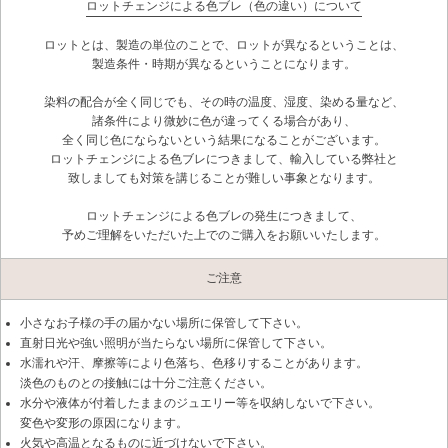
ロットチェンジによる色ブレ（色の違い）について
ロットとは、製造の単位のことで、ロットが異なるということは、
製造条件・時期が異なるということになります。
染料の配合が全く同じでも、その時の温度、湿度、染める量など、
諸条件により微妙に色が違ってくる場合があり、
全く同じ色にならないという結果になることがございます。
ロットチェンジによる色ブレにつきまして、輸入している弊社と
致しましても対策を講じることが難しい事象となります。
ロットチェンジによる色ブレの発生につきまして、
予めご理解をいただいた上でのご購入をお願いいたします。
ご注意
小さなお子様の手の届かない場所に保管して下さい。
直射日光や強い照明が当たらない場所に保管して下さい。
水濡れや汗、摩擦等により色落ち、色移りすることがあります。
淡色のものとの接触には十分ご注意ください。
水分や液体が付着したままのジュエリー等を収納しないで下さい。
変色や変形の原因になります。
火気や高温となるものに近づけないで下さい。