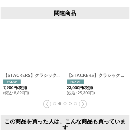
関連商品
【STACKERS】クラシック ドロワー ジュエリーケース 20 sec トープ グレージュ Taupe 引き出し スタッカーズ
[
75880
【STACKERS】クラシック ドロワー ジュエリーボックス 選べる3個セット ブラッシュピンク BlushPink スタッカーズ
]
7,900
円
(税別)
23,000
円
(税別)
(
税込
:
8,690
円
)
(
税込
:
25,300
円
)
この商品を買った人は、こんな商品も買っていま
す