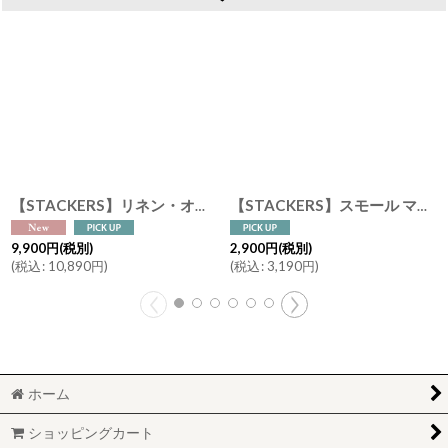
【STACKERS】リネン・オートミール ネックレスハンガー Linen / Oatmeal Necklace Hanger スタッカーズ ロンドン UK
【STACKERS】スモール マーブル ティー バー ジュエリースタンド Small Marble T Bar Jewellery Stand スタッカーズ
9,900
円
(税別)
2,900
円
(税別)
(
税込
:
10,890
円
)
(
税込
:
3,190
円
)
ホーム
ショッピングカート