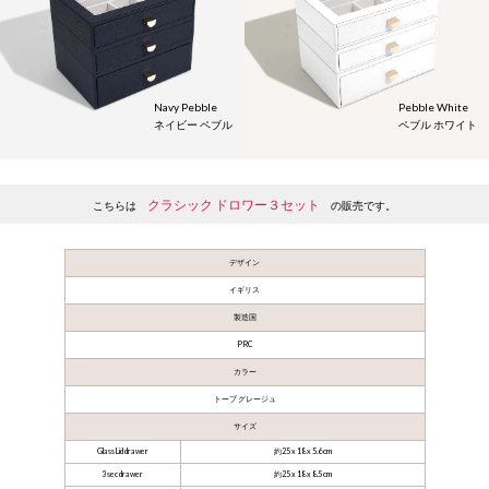
Navy Pebble
Pebble White
ネイビー ペブル
ペブル ホワイト
クラシック ドロワー３セット
こちらは
の販売です。
デザイン
イギリス
製造国
PRC
カラー
トープ グレージュ
サイズ
Glass Lid drawer
約25 x 18 x 5.6 cm
3 sec drawer
約25 x 18 x 8.5 cm