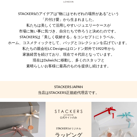
STACKERSのアイデアは“物にはそれぞれの場所がある”という
「片付け愛」から生まれました。
私たちは美しくて活用しやすいジュエリーケースが
市場に無い事に気づき、自分たちで作ろうと決めたのです。
STACKERSは「美しく収納する」をコンセプトにトラベル、
ホーム、コスメティックそして、バッグとコレクションを広げています。
私たちの親会社LC Designsはロンドン郊外で1922年から
家族経営を続けており、現在で４代目となっています。
現在はDulwichに移動し、多くのスタッフと
素晴らしいお客様に最高のものを提供し続けます。
STACKERS JAPAN
当店はSTACKERS正規総代理店です。
公式サイトのみ
STACKERSオリジナル
ラッピング