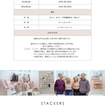
5 sec drawer
約25 x 18 x 5.4 cm
20 sec drawer
約25 x 18 x 5.4 cm
素材
本 体
ガラス、ＭＤＦ（中質繊維板,木・紙など）
外 側
ヴィーガンレザー
内 側
レーヨンベルベット
お手入れ方法
普段のお手入れは乾いた布で拭く程度で充分です。
油汚れがついた場合は、薄めた中性洗剤を浸した布で拭き、
直ぐに乾拭きして下さい。
シンナー、ベンジン、漂白剤などを使用すると色落ちをする場合があります。
製造の工程上、商品に黒い点等がある場合がございます。
リングはサイズにより対応できないものがございます。
生産工程上、製造ロットにより生地の色が多少異なります。