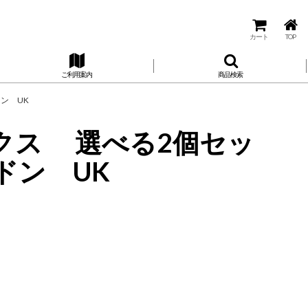
カート
TOP
ご利用案内
商品検索
ンドン UK
ックス 選べる2個セッ
ンドン UK