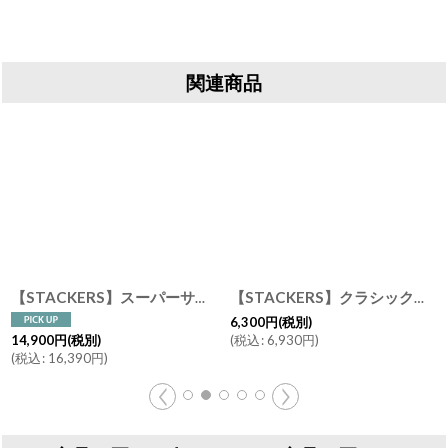
関連商品
【STACKERS】スーパーサイズ ドロワー オールインワン ALL IN ONE ペブルグレー Pebble Gray ジュエリーボックス
【STACKERS】クラシック ジュエリーボックス Lid リッド （蓋付ケース） トープ Taupe スタッカーズ ロンドン イギリス
6,300
円
(税別)
(
税込
:
6,930
円
)
14,900
円
(税別)
(
税込
:
16,390
円
)