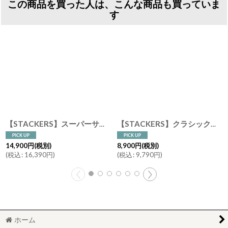
この商品を買った人は、こんな商品も買っていま
す
【STACKERS】スーパーサイズ ドロワー ディープアクセサリー Deep Accessory ジュエリーケース トープ グレージュ Taupe スタッカーズ
【STACKERS】クラシック ドロワー ジュエリーケース Lid 天窓 トープ グレージュ Taupe 引き出し スタッカーズ
14,900
円
(税別)
8,900
円
(税別)
(
税込
:
16,390
円
)
(
税込
:
9,790
円
)
ホーム