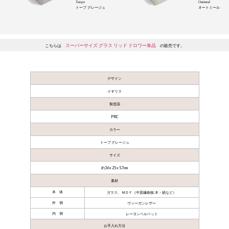
Taupe
Oatmeal
トープ グレージュ
オートミール
スーパーサイズ グラス リッド ドロワー単品
こちらは
の販売です。
デザイン
イギリス
製造国
PRC
カラー
トープ グレージュ
サイズ
約36 x 25 x 5.7cm
素材
本 体
ガラス、 ＭＤＦ（中質繊維板:木・紙など）
外 側
ヴィーガンレザー
内 側
レーヨンベルベット
お手入れ方法