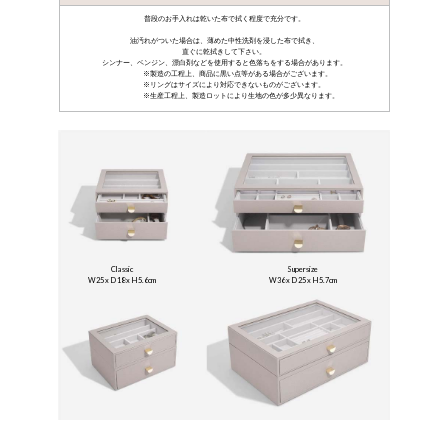
普段のお手入れは乾いた布で拭く程度で充分です。
油汚れがついた場合は、薄めた中性洗剤を浸した布で拭き、
直ぐに乾拭きして下さい。
シンナー、ベンジン、漂白剤などを使用すると色落ちをする場合があります。
製造の工程上、商品に黒い点等がある場合がございます。
リングはサイズにより対応できないものがございます。
生産工程上、製造ロットにより生地の色が多少異なります。
Classic
Supersize
W25 x D 18 x H5.6cm
W36 x D 25 x H5.7cm