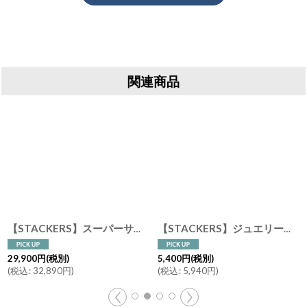
関連商品
【STACKERS】スーパーサイズ ドロワー 選べる2個セット ジュエリーボックス 2set ペブルグレー PebbleGrey スタッカーズ ロンドン UK
[
75386
]
【STACKERS】ジュエリーポッド セージグリーン Jewelry Pod SageGreen スタッカーズ
29,900
円
(税別)
5,400
円
(税別)
(
税込
:
32,890
円
)
(
税込
:
5,940
円
)