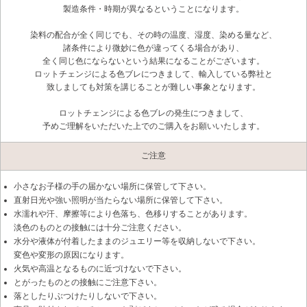
製造条件・時期が異なるということになります。
染料の配合が全く同じでも、その時の温度、湿度、染める量など、
諸条件により微妙に色が違ってくる場合があり、
全く同じ色にならないという結果になることがございます。
ロットチェンジによる色ブレにつきまして、輸入している弊社と
致しましても対策を講じることが難しい事象となります。
ロットチェンジによる色ブレの発生につきまして、
予めご理解をいただいた上でのご購入をお願いいたします。
ご注意
小さなお子様の手の届かない場所に保管して下さい。
直射日光や強い照明が当たらない場所に保管して下さい。
水濡れや汗、摩擦等により色落ち、色移りすることがあります。
淡色のものとの接触には十分ご注意ください。
水分や液体が付着したままのジュエリー等を収納しないで下さい。
変色や変形の原因になります。
火気や高温となるものに近づけないで下さい。
とがったものとの接触にご注意下さい。
落としたりぶつけたりしないで下さい。