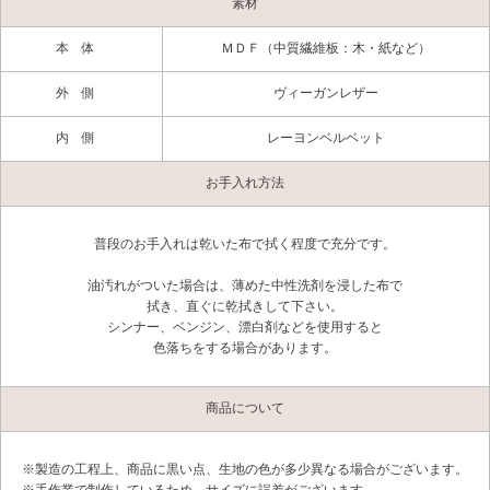
素材
本体
ＭＤＦ（中質繊維板：木・紙など）
外側
ヴィーガンレザー
内側
レーヨンベルベット
お手入れ方法
普段のお手入れは乾いた布で拭く程度で充分です。
油汚れがついた場合は、薄めた中性洗剤を浸した布で
拭き、直ぐに乾拭きして下さい。
シンナー、ベンジン、漂白剤などを使用すると
色落ちをする場合があります。
商品について
※製造の工程上、商品に黒い点、生地の色が多少異なる場合がございます。