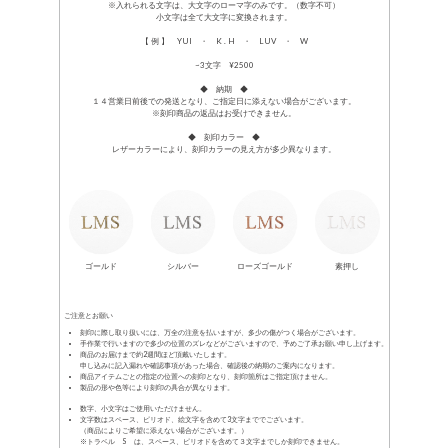
※入れられる文字は、大文字のローマ字のみです。（数字不可）
小文字は全て大文字に変換されます。
【 例 】 YUI ・ K . H ・ LUV ・ W
~3文字 ¥2500
◆ 納期 ◆
１４営業日前後での発送となり、ご指定日に添えない場合がございます。
※刻印商品の返品はお受けできません。
◆ 刻印カラー ◆
レザーカラーにより、刻印カラーの見え方が多少異なります。
ゴールド
シルバー
ローズゴールド
素押し
ご注意とお願い
刻印に際し取り扱いには、万全の注意を払いますが、多少の傷がつく場合がございます。
手作業で行いますので多少の位置のズレなどがございますので、予めご了承お願い申し上げます。
商品のお届けまで約2週間ほど頂戴いたします。
申し込みに記入漏れや確認事項があった場合、確認後の納期のご案内になります。
商品アイテムごとの指定の位置への刻印となり、刻印箇所はご指定頂けません。
製品の形や色等により刻印の具合が異なります。
数字、小文字はご使用いただけません。
文字数はスペース、ピリオド、絵文字を含めて3文字まででございます。
（商品によりご希望に添えない場合がございます。）
※トラベル S は、スペース、ピリオドを含めて３文字までしか刻印できません。