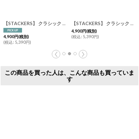
【STACKERS】 クラシック ジュエリーボックス 3sec トープ グレージュ Taupe スタッカーズ ロンドン イギリス
【STACKERS】 クラシック ジュエリーボックス 5sec トープ グレージュTaupe スタッカーズ イギリス ロンドン
4,900
円
(税別)
(
税込
:
5,390
円
)
4,900
円
(税別)
(
税込
:
5,390
円
)
この商品を買った人は、こんな商品も買っていま
す