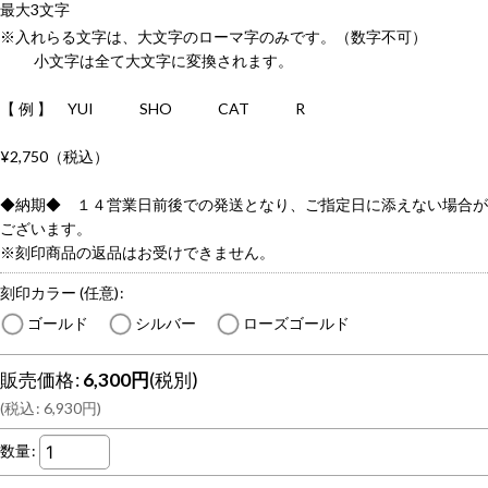
最大3文字
※入れらる文字は、大文字のローマ字のみです。（数字不可）
小文字は全て大文字に変換されます。
【 例 】 YUI SHO CAT R
¥2,750（税込）
◆納期◆ １４営業日前後での発送となり、ご指定日に添えない場合が
ございます。
※刻印商品の返品はお受けできません。
刻印カラー
(任意)
:
ゴールド
シルバー
ローズゴールド
販売価格
:
6,300
円
(税別)
(
税込
:
6,930
円
)
数量
: