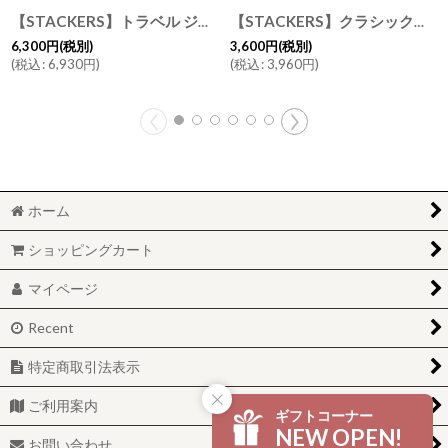
【STACKERS】トラベル ジュエリーボックス M ブラッシュ ピンク Blush Pink Travel M トラベルM スタッカーズ ロンドン
【STACKERS】クラシック ガラス蓋 トープ Taupe Classic Glass Display Lid ディスプレイ ジュエリーケース グラスリッド スタッカーズ ロンドン UK
6,300
円
(税別)
3,600
円
(税別)
(
税込
:
6,930
円
)
(
税込
:
3,960
円
)
ホーム
ショッピングカート
マイページ
Recent
特定商取引法表示
ご利用案内
ギフトコーナー
NEW OPEN!
お問い合わせ