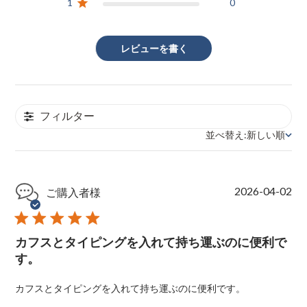
1
0
レビューを書く
フィルター
並べ替え:
新しい順
並べ替え
P
2026-04-02
ご購入者様
u
b
l
カフスとタイピングを入れて持ち運ぶのに便利で
i
s
す。
h
e
カフスとタイピングを入れて持ち運ぶのに便利です。
d