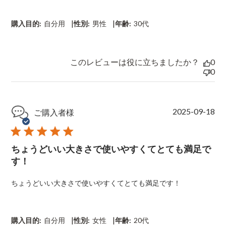
d
a
t
|
|
購入目的:
自分用
性別:
男性
年齢:
30代
e
このレビューは役に立ちましたか？
0
0
P
2025-09-18
ご購入者様
u
b
l
ちょうどいい大きさで使いやすくてとても満足で
i
s
す！
h
e
ちょうどいい大きさで使いやすくてとても満足です！
d
d
a
t
|
|
購入目的:
自分用
性別:
女性
年齢:
20代
e