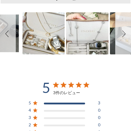
Slideshow
Slide controls
5
5 out of 5 stars 3 total reviews
3件のレビュー
5
3
4
0
3
0
2
0