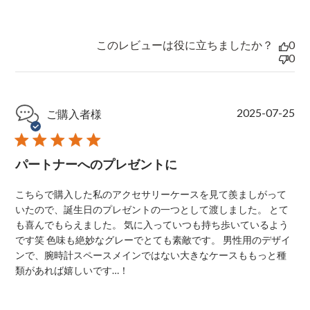
このレビューは役に立ちましたか？
0
0
P
2025-07-25
ご購入者様
u
b
l
パートナーへのプレゼントに
i
s
h
こちらで購入した私のアクセサリーケースを見て羨ましがって
e
いたので、誕生日のプレゼントの一つとして渡しました。 とて
d
も喜んでもらえました。 気に入っていつも持ち歩いているよう
d
です笑 色味も絶妙なグレーでとても素敵です。 男性用のデザイ
a
ンで、腕時計スペースメインではない大きなケースももっと種
t
e
類があれば嬉しいです…！