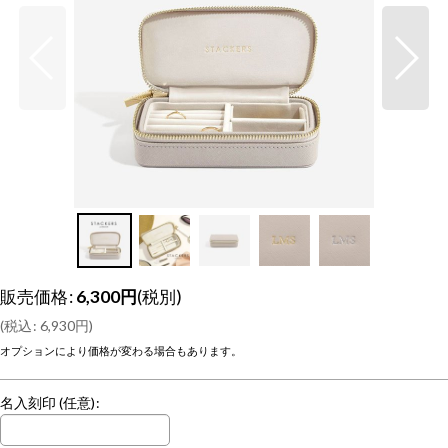
販売価格
:
6,300
円
(税別)
(
税込
:
6,930
円
)
オプションにより価格が変わる場合もあります。
名入刻印
(任意)
: