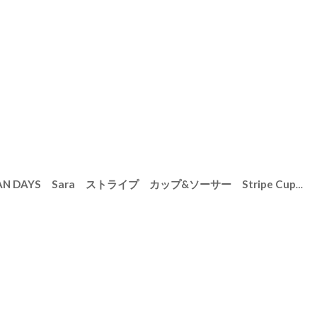
ara ストライプ カップ&ソーサー Stripe Cup&Saucer /リム皿/コーヒーカップ/サラ/カフェ/磁器/日本製/陶器
[
3930035
]