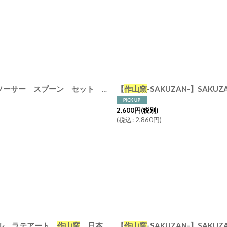
【
作山窯
-SAKUZAN-】SAKUZA
【GIFT COLLECTION】B SAKUZAN DAYS Sara カップ&ソーサー スプーン セット 新生活セット ギフト クリーム グレー Stripe Cup&Saucer コーヒーカップ/サラ/カフェ/磁器/日本製/陶器 ギフトコレクション
2,600
円
(税別)
(
税込
:
2,860
円
)
ボウル ラテアート
作山窯
日本製
【
作山窯
-SAKUZAN-】SAKUZAN DA
[
3930269-2-3
]