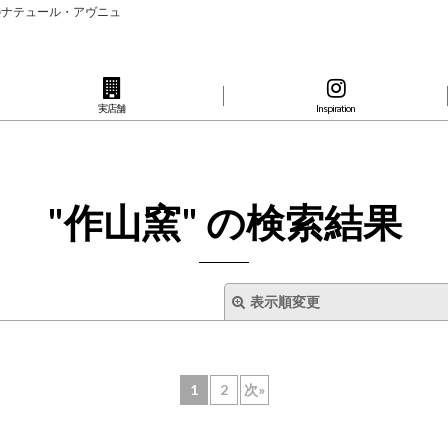
のナテュール・アヴニュ
実店舗
Inspiration
"作山窯"
の
検索結果
表示順変更
1
2
次
»