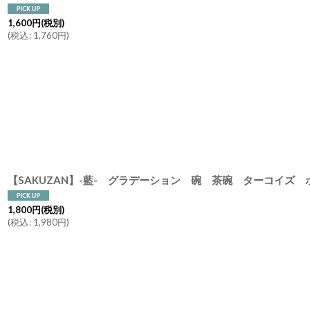
1,600
円
(税別)
(
税込
:
1,760
円
)
【SAKUZAN】-藍- グラデーション 碗 茶碗 ターコイ
1,800
円
(税別)
(
税込
:
1,980
円
)