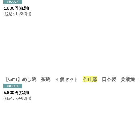
1,800
円
(税別)
(
税込
:
1,980
円
)
【Gift】めし碗 茶碗 ４個セット
作山窯
日本製 美濃焼 
6,800
円
(税別)
(
税込
:
7,480
円
)