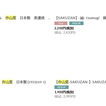
ウル
作山窯
日本製 美濃焼 φ13cm
【SAKUZAN】-紬- tsum
[
3930269-6-7
]
2,200
円
(税別)
(
税込
:
2,420
円
)
ぎ
作山窯
日本製
【
作山窯
-SAKUZAN-】SAKUZA
[
3930269-1
]
1,900
円
(税別)
(
税込
:
2,090
円
)