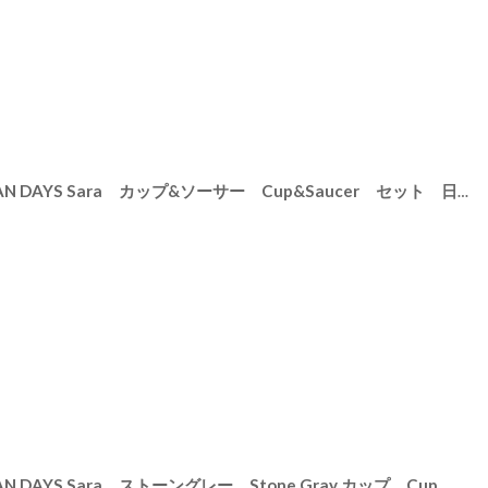
N DAYS Sara カップ&ソーサー Cup&Saucer セット 日本製 カラー
YS Sara ストーングレー Stone Gray カップ Cup マグカップ 250cc 日本製 美濃焼