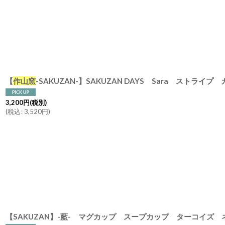
並び順
:
【
作山窯
-SAKUZAN-】SAKUZAN DAYS Sara ストライプ カップ&ソーサー Stripe Cup&Sauc
3,200
円
(税別)
(
税込
:
3,520
円
)
【SAKUZAN】-藍- マグカップ スープカップ ターコイズ