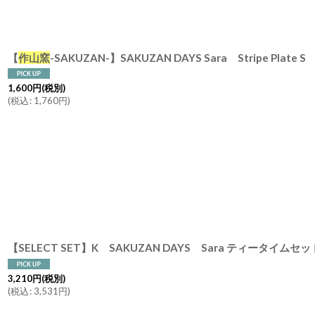
【
作山窯
-SAKUZAN-】SAKUZAN DAYS Sara Stripe Plate S ストライププレートS リム皿/お皿
1,600
円
(税別)
(
税込
:
1,760
円
)
3,210
円
(税別)
(
税込
:
3,531
円
)