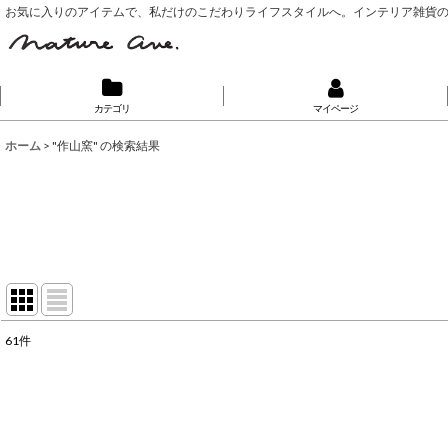
お気に入りのアイテムで、私だけのこだわりライフスタイルへ。インテリア雑貨
カテゴリ
マイページ
ホーム
>
"作山窯"
の
検索結果
61
件
🔍 Search...
:
表示数
: