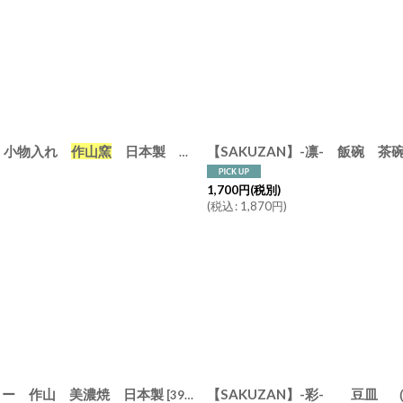
ゆ皿 小物入れ
作山窯
日本製 美濃焼 ねずみドット 生成りドット 紺吹き イッチン 市松 刷毛目
【SAKUZAN】-凛- 飯碗 
1,700
円
(税別)
(
税込
:
1,870
円
)
ボリー 作山 美濃焼 日本製
[
39300
]