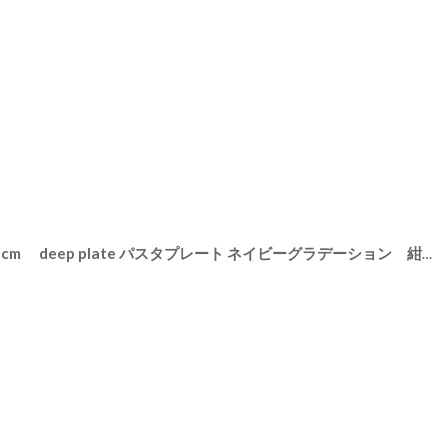
【SAKUZAN】-凛- 深皿 φ21cm deep plate パスタプレート ネイビーグラデーション 紺