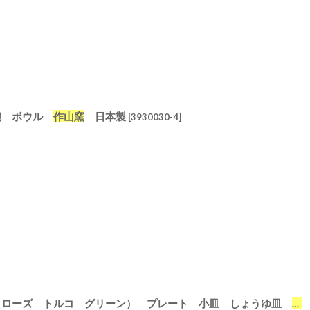
茶碗 ボウル
作山窯
日本製
[
3930030-4
[
3930061-7
]
]
作
【SAKUZAN】-彩- 豆皿 （ローズ トルコ グリーン） プレート 小皿 しょうゆ皿