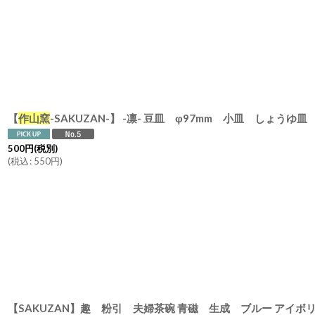
【
作山窯
-SAKUZAN-】 -凛- 豆皿 φ97mm 小皿 しょう
500
円
(税別)
(
税込
:
550
円
)
【SAKUZAN】趣 粉引 夫婦茶碗 青磁 生成 ブルー アイ