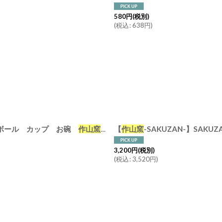
580
円
(税別)
(
税込
:
638
円
)
ズ ボール カップ お碗
作山窯
日本製 美濃焼 釉薬 涼しげ
【
作山窯
-SAKUZAN-】SAKUZAN DAYS S
3,200
円
(税別)
(
税込
:
3,520
円
)