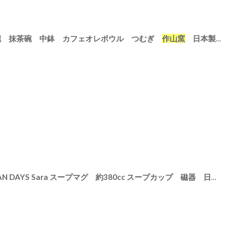
ugi 碗 抹茶碗 中鉢 カフェオレボウル つむぎ
作山窯
日本製 φ13cm
N DAYS Sara スープマグ 約380cc スープカップ 磁器 日本製 美濃焼