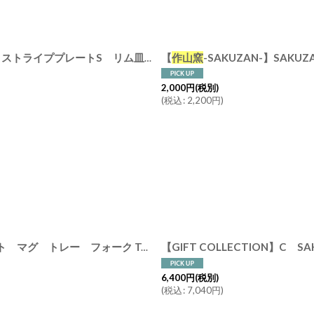
 15cm/サラ/プレート/取り皿/小皿/カフェ/磁器/日本製/陶器
【
作山窯
-SAKUZAN-】SAKUZAN DAYS Sa
2,000
円
(税別)
(
税込
:
2,200
円
)
【SELECT SET】K SAKUZAN DAYS Sara ティータイムセット マグ トレー フォーク Tea Time Set 新生活 ギフト 朝食 コーヒーカップ カフェ 磁器 日本製 陶器
6,400
円
(税別)
(
税込
:
7,040
円
)