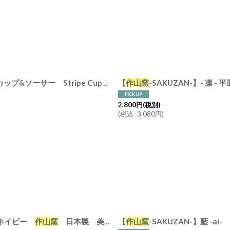
絞り込む
er /リム皿/コーヒーカップ/サラ/カフェ/磁器/日本製/陶器
【
作山窯
-SAKUZAN-】- 凛 - 平
2,800
円
(税別)
(
税込
:
3,080
円
)
 ネイビー
作山窯
日本製 美濃焼 釉薬
【
作山窯
-SAKUZAN-】藍 -
[
3930092-3930093
]