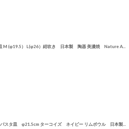
皿 M (φ19.5） L(φ26）紺吹き 日本製 陶器 美濃焼 Nature Ave.オリジナル
[
3930169
]
ai- パスタ皿 φ21.5cm ターコイズ ネイビー リムボウル 日本製
[
3