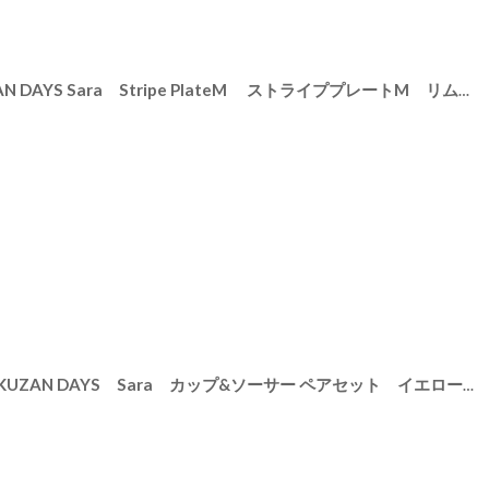
ra Stripe PlateM ストライププレートM リム皿/お皿 19cm/プレート/取り皿/小皿/カフェ/サラ/磁器/日本製/陶器
[
3930129-3930132
]
作山窯
[
SET
【GIFT COLLECTION】C SAKUZAN DAYS Sara カップ&ソーサー ペアセット イエロー ターコイズ 新生活 母の日 ギフト Stripe Cup&Saucer コーヒーカップ/サラ/カフェ/磁器/日本製/陶器 ギフトコレクション