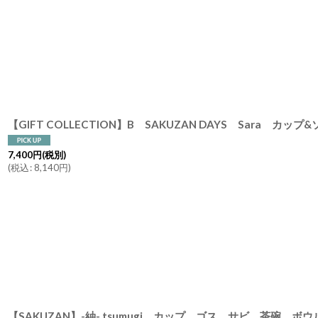
7,400
円
(税別)
(
税込
:
8,140
円
)
【SAKUZAN】-紬- tsumugi カップ ゴス サビ 茶碗 