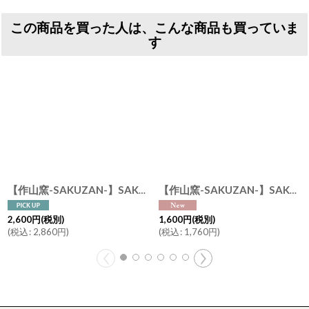
この商品を買った人は、こんな商品も買っていま
す
【作山窯-SAKUZAN-】SAKUZAN DAYS Sara カップ&ソーサー Cup&Saucer セット 日本製 カラー
【作山窯-SAKUZAN-】SAKUZAN DAYS Sara ストーングレー Stone Gray カップ Cup マグカップ 250cc 日本製 美濃焼
2,600
円
(税別)
1,600
円
(税別)
(
税込
:
2,860
円
)
(
税込
:
1,760
円
)