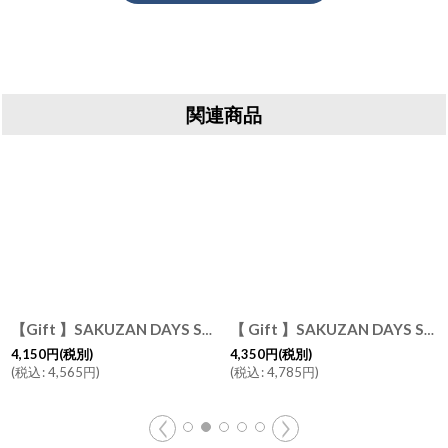
関連商品
【Gift 】SAKUZAN DAYS Sara ストライププレート L 27cm 皿 磁器 日本製 作山窯
[
GIFT3930146-3930153
]
【 Gift 】SAKUZAN DAYS Sara ストライププレートM φ19cm 2枚セット 作山窯 日本製
4,150
円
(税別)
4,350
円
(税別)
(
税込
:
4,565
円
)
(
税込
:
4,785
円
)