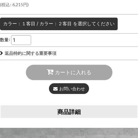
(
税込
:
6,215
円
)
カラー：１客目
/
カラー：２客目
を選択してください
数量
:
返品特約に関する重要事項
カートに入れる
お問い合わせ
商品詳細