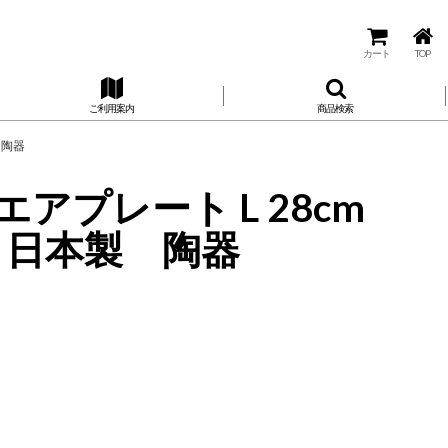
カート
TOP
ご利用案内
商品検索
 陶器
スクエアプレート L 28cm
器 日本製 陶器