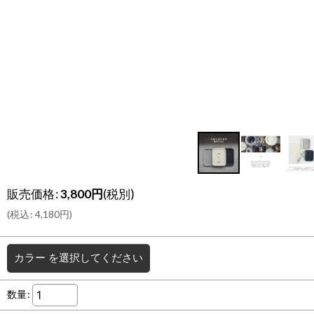
販売価格
:
3,800
円
(税別)
(
税込
:
4,180
円
)
カラー
を選択してください
数量
: