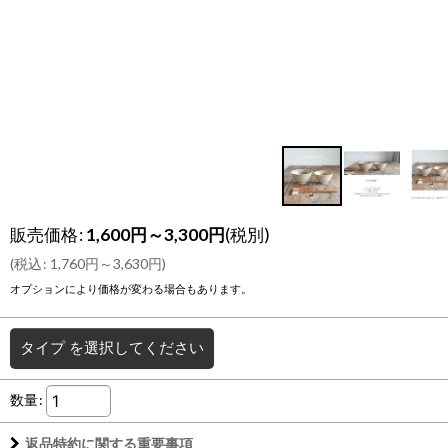
販売価格
:
1,600
円
～3,300
円
(税別)
(
税込
:
1,760
円
～3,630
円
)
オプションにより価格が変わる場合もあります。
タイプ
を選択してください
数量
:
返品特約に関する重要事項