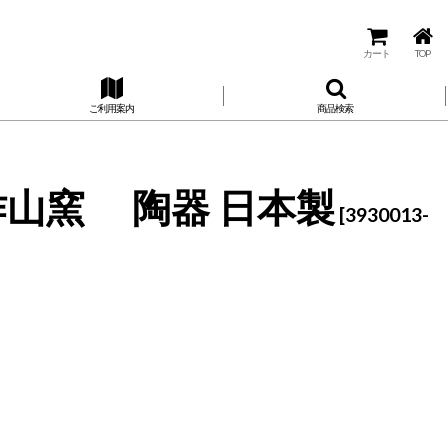
カート
TOP
ご利用案内
商品検索
作山窯 陶器 日本製
[
3930013-