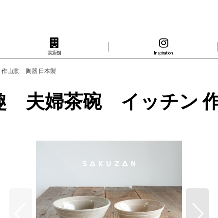
実店舗
Inspiration
ン 作山窯 陶器 日本製
-】趣 夫婦茶碗 イッチン 