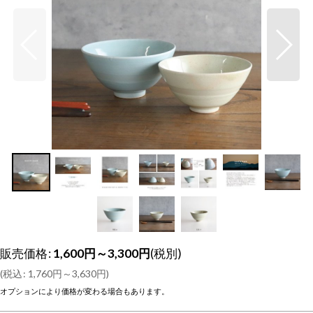
販売価格
:
1,600
円
～3,300
円
(税別)
(
税込
:
1,760
円
～3,630
円
)
オプションにより価格が変わる場合もあります。