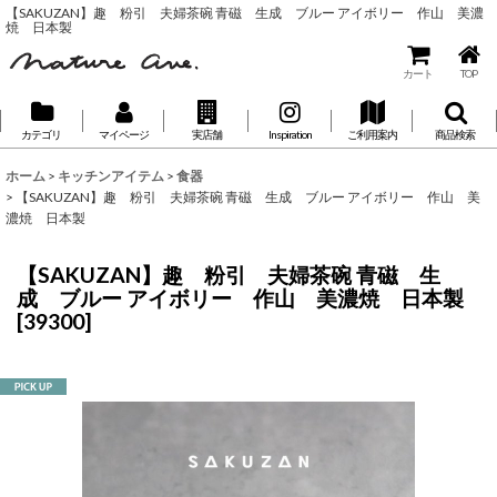
【SAKUZAN】趣 粉引 夫婦茶碗 青磁 生成 ブルー アイボリー 作山 美濃
焼 日本製
カート
TOP
カテゴリ
マイページ
実店舗
Inspiration
ご利用案内
商品検索
ホーム
>
キッチンアイテム
>
食器
>
【SAKUZAN】趣 粉引 夫婦茶碗 青磁 生成 ブルー アイボリー 作山 美
濃焼 日本製
【SAKUZAN】趣 粉引 夫婦茶碗 青磁 生
成 ブルー アイボリー 作山 美濃焼 日本製
[
39300
]