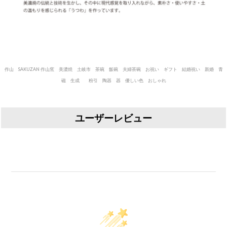
作山 SAKUZAN 作山窯 美濃焼 土岐市 茶碗 飯碗 夫婦茶碗 お祝い ギフト 結婚祝い 新婚 青
磁 生成 粉引 陶器 器 優しい色 おしゃれ
ユーザーレビュー