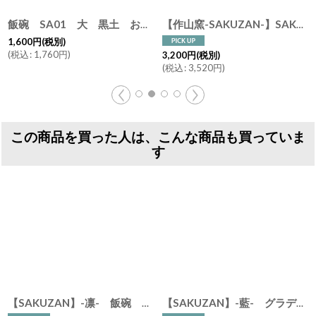
[
SAKU-hake
]
飯碗 SA01 大 黒土 お茶碗 ごはん碗 夫婦茶碗 陶器 日本製 デニムの様なかっこよさ 白 青 黒
【作山窯-SAKUZAN-】SAKUZAN DAYS Sara ストライプ カップ&ソーサー Stripe Cup&Saucer /リム皿/コーヒーカップ/サラ/カフェ/磁器/日本製/陶器
1,600
円
(税別)
(
税込
:
1,760
円
)
3,200
円
(税別)
(
税込
:
3,520
円
)
この商品を買った人は、こんな商品も買っていま
す
【SAKUZAN】-凛- 飯碗 茶碗 ボウル 作山窯 日本製
[
393
【SAKUZAN】-藍- グラデーション 碗 茶碗 ターコイズ ボール カップ お碗 作山窯 日本製 美濃焼 釉薬 涼しげ