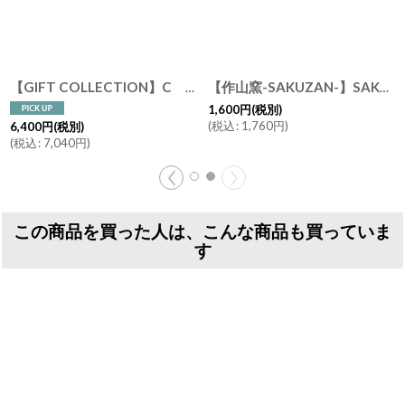
【GIFT COLLECTION】C SAKUZAN DAYS Sara カップ&ソーサー ペアセット イエロー ターコイズ 新生活 母の日 ギフト Stripe Cup&Saucer コーヒーカップ/サラ/カフェ/磁器/日本製/陶器 ギフトコレクション
【作山窯-SAKUZAN-】SAKUZAN DAYS Sara Cup カップ 250cc マグカップ 日本製 クリーム ターコイズ ピンク グレー ネイビー ブラウン イエロー
1,600
円
(税別)
(
税込
:
1,760
円
)
6,400
円
(税別)
(
税込
:
7,040
円
)
この商品を買った人は、こんな商品も買っていま
す