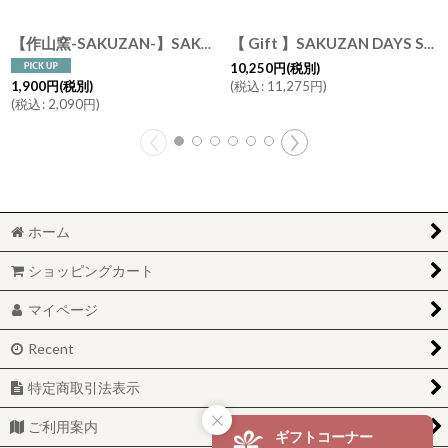
【作山窯-SAKUZAN-】SAKUZAN DAYS Sara スープマグ 約380cc スープカップ 磁器 日本製 美濃焼
【 Gift 】SAKUZAN DAYS Sara オーバルプレートL 29cm マグカップ ペアセット 磁器 日本製 作山窯
10,250
円
(税別)
(
税込
:
11,275
円
)
1,900
円
(税別)
(
税込
:
2,090
円
)
ホーム
ショッピングカート
マイページ
Recent
特定商取引法表示
ご利用案内
ギフトコーナー