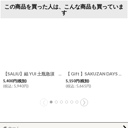
この商品を買った人は、こんな商品も買っていま
す
【SALIU】結 YUI 土瓶急須 330ml 美濃焼 磁器 日本製
[
3058
【 Gift 】SAKUZAN DAYS ストライプ マグカップ 2個セット DAYS ホワイト ブロンズ Stripe Mug cup 日本製 美濃焼 作山窯
]
5,400
円
(税別)
5,150
円
(税別)
(
税込
:
5,940
円
)
(
税込
:
5,665
円
)
ホーム