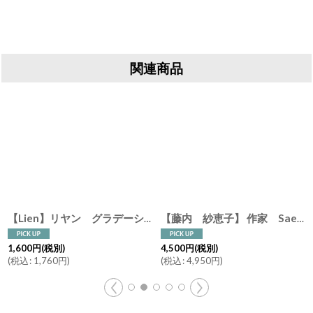
関連商品
【Lien】リヤン グラデーション マグカップ ピンク グレー ターコイズ 陶器 磁器
[
3930168
]
【藤内 紗恵子】 作家 Saeko Fujiuchi マグカップ カップ ガラス釉 磁器 手作り 陶芸家
[
1,600
円
(税別)
4,500
円
(税別)
(
税込
:
1,760
円
)
(
税込
:
4,950
円
)