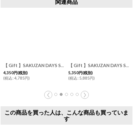
関連商品
【 Gift 】SAKUZAN DAYS Sara ストライププレートM φ19cm 2枚セット 作山窯 日本製
[
GIFTFE1003
[
GIFT3930124-
]
【 Gift 】SAKUZAN DAYS Sara 7" プレート M φ20cm 2枚セット 日本製 作山窯
4,350
円
(税別)
5,350
円
(税別)
(
税込
:
4,785
円
)
(
税込
:
5,885
円
)
この商品を買った人は、こんな商品も買っていま
す