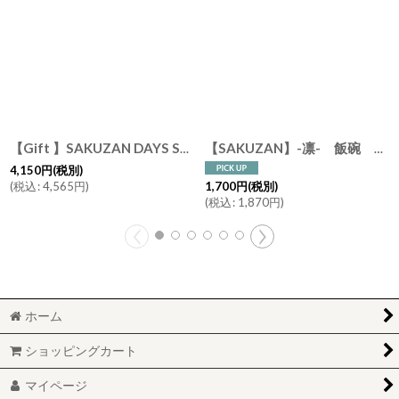
【Gift 】SAKUZAN DAYS Sara ストライププレート L 27cm 皿 磁器 日本製 作山窯
【SAKUZAN】-凛- 飯碗 茶碗 ボウル 作山窯 日本製
4,150
円
(税別)
(
税込
:
4,565
円
)
1,700
円
(税別)
(
税込
:
1,870
円
)
ホーム
ショッピングカート
マイページ