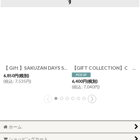
す
【 Gift 】SAKUZAN DAYS Sara ストライプ カップ&ソーサー ペアセット ７色 ギフトセット Stripe Cup&Saucer 日本製 磁器 作山窯
【GIFT COLLECTION】C SAKUZAN DAYS Sara カップ&ソーサー ペアセット イエロー ターコイズ 新生活 母の日 ギフト Stripe Cup&Saucer コーヒーカップ/サラ/カフェ/磁器/日本製/陶器 ギフトコレクション
6,850
円
(税別)
(
税込
:
7,535
円
)
6,400
円
(税別)
(
税込
:
7,040
円
)
ホーム
ショッピングカート