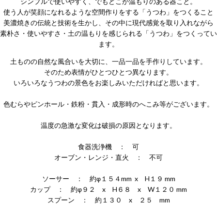
シンプルで使いやすく、でもどこか温もりのある器こと。
使う人が笑顔になれるような空間作りをする「うつわ」をつくること
美濃焼きの伝統と技術を生かし、その中に現代感覚を取り入れながら
素朴さ・使いやすさ・土の温もりを感じられる「うつわ」をつくってい
ます。
土ものの自然な風合いを大切に、一品一品を手作りしています。
そのため表情がひとつひとつ異なります。
いろいろなうつわの景色をお楽しみいただければと思います。
色むらやピンホール・鉄粉・貫入・成形時のへこみ等がございます。
温度の急激な変化は破損の原因となります。
食器洗浄機 ： 可
オーブン・レンジ・直火 ： 不可
ソーサー ： 約φ１５４mm x H１９ mm
カップ ： 約φ９２ x H６８ x W１２０ mm
スプーン ： 約１３０ x ２５ mm