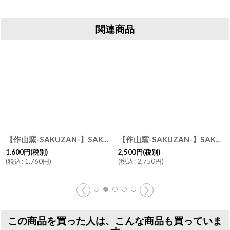
関連商品
【作山窯-SAKUZAN-】SAKUZAN DAYS Sara Cup カップ 250cc マグカップ 日本製 クリーム ターコイズ ピンク グレー ネイビー ブラウン イエロー
[
3930168
]
【作山窯-SAKUZAN-】SAKUZAN DAYS Sara 7"Plate 20cm/ラウンド M/お皿/ディナープレート/中皿/サラ/カフェ/磁器/日本製/陶器
1,600
円
(税別)
2,500
円
(税別)
(
税込
:
1,760
円
)
(
税込
:
2,750
円
)
この商品を買った人は、こんな商品も買っていま