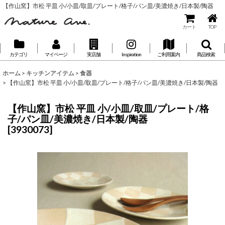
【作山窯】市松 平皿 小/小皿/取皿/プレート/格子/パン皿/美濃焼き/日本製/陶器
カート
TOP
カテゴリ
マイページ
実店舗
Inspiration
ご利用案内
商品検索
ホーム
>
キッチンアイテム
>
食器
>
【作山窯】市松 平皿 小/小皿/取皿/プレート/格子/パン皿/美濃焼き/日本製/陶器
【作山窯】市松 平皿 小/小皿/取皿/プレート/格
子/パン皿/美濃焼き/日本製/陶器
[
3930073
]