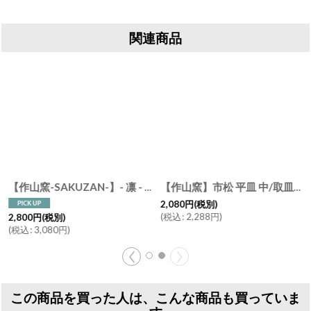
関連商品
[
3930063-1
【作山窯-SAKUZAN-】- 凛 - 平皿 M (φ19.5） L(φ26）紺吹き 日本製 陶器 美濃焼 Nature Ave.オリジナル
]
【作山窯】市松 平皿 中/取皿/中皿/プレート/美濃焼き/日本製/陶器
2,080
円
(税別)
(
税込
:
2,288
円
)
2,800
円
(税別)
(
税込
:
3,080
円
)
この商品を買った人は、こんな商品も買っていま