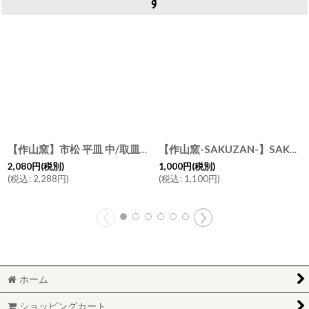
す
【作山窯】市松 平皿 中/取皿/中皿/プレート/美濃焼き/日本製/陶器
【作山窯-SAKUZAN-】SAKUZAN DAYS Sara Stripe Plate SS ストライププレートSS リム皿/お皿 10m/サラ/プレート/豆皿/醤油皿/小皿/カフェ/磁器/日本製/陶器
2,080
円
(税別)
1,000
円
(税別)
(
税込
:
2,288
円
)
(
税込
:
1,100
円
)
ホーム
ショッピングカート