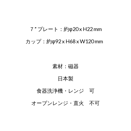
７” プレート：約φ20 x H22 mm
カップ：約φ92 x H68 x W120 mm
素材：磁器
日本製
食器洗浄機・レンジ 可
オーブンレンジ・直火 不可