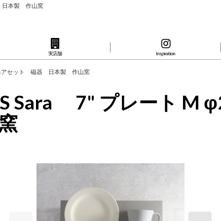
 磁器 日本製 作山窯
実店舗
Inspiration
m カップ ペアセット 磁器 日本製 作山窯
DAYS Sara 7" プレート
窯