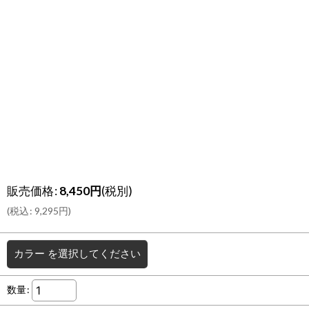
販売価格
:
8,450
円
(税別)
(
税込
:
9,295
円
)
カラー
を選択してください
数量
: