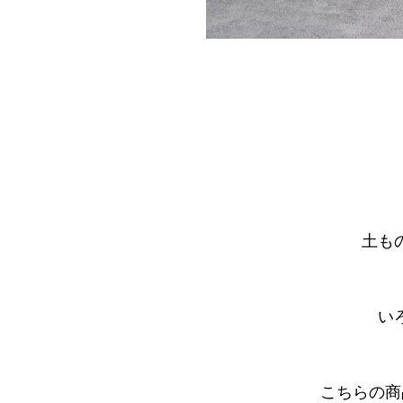
土も
い
こちらの商