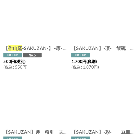
【
作山窯
-SAKUZAN-】 -凛- 豆皿 φ97mm 小皿 しょうゆ皿 小物入れ
【SAKUZAN】-凛- 飯碗 茶碗 ボウル
500
円
(税別)
1,700
円
(税別)
(
税込
:
550
円
)
(
税込
:
1,870
円
)
【SAKUZAN】趣 粉引 夫婦茶碗 青磁 生成 ブルー アイボリー 作山 美濃焼 日本製
【SAKUZAN】-彩- 豆皿 （ローズ トルコ グリーン） プレート 小皿 しょうゆ皿