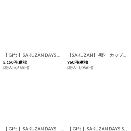
【 Gift 】SAKUZAN DAYS ストライプ マグカップ 2個セット DAYS ホワイト ブロンズ Stripe Mug cup 日本製 美濃焼
【SAKUZAN】-藍- カップ ブルーグラデーション/ターコイズ/ミント/湯呑み/コップ/ミニカップ/カップ/
5,150
円
(税別)
960
円
(税別)
(
税込
:
5,665
円
)
(
税込
:
1,056
円
)
【 Gift 】SAKUZAN DAYS Sara カップ&ソーサー ２客セット ７色 Cup&Saucer 日本製 陶器
【 Gift 】SAKUZAN DAYS Sara ストライプ カップ&ソーサー ペアセット ７色 ギフトセット Stripe Cup&Saucer 日本製 磁器