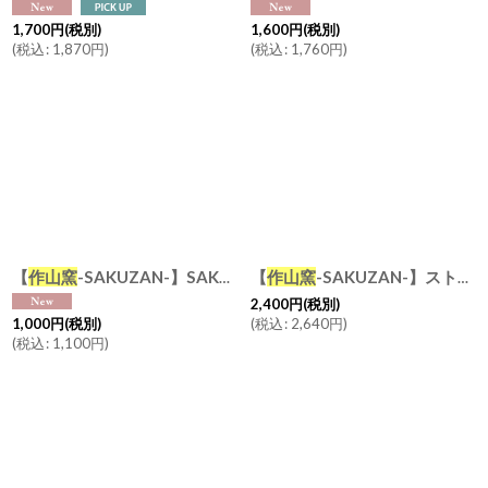
1,700
円
(税別)
1,600
円
(税別)
(
税込
:
1,870
円
)
(
税込
:
1,760
円
)
【
作山窯
-SAKUZAN-】SAKUZAN DAYS Sara Saucer ソーサー プレート φ 14cm 日本製
【
作山窯
-SAKUZAN-】ストライプ マグカップ DAYS SARA ホワイト ブロンズ 黒土 Stripe Mugcup 日本製 美濃焼
2,400
円
(税別)
(
税込
:
2,640
円
)
1,000
円
(税別)
(
税込
:
1,100
円
)