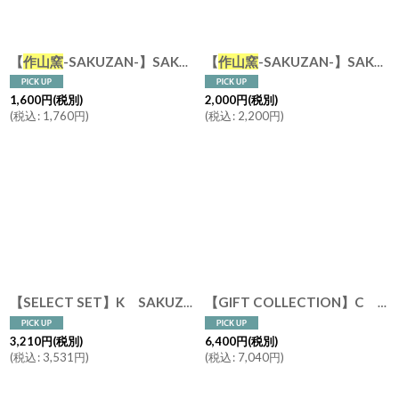
【
作山窯
-SAKUZAN-】SAKUZAN DAYS Sara Stripe Plate S ストライププレートS リム皿/お皿 15cm/サラ/プレート/取り皿/小皿/カフェ/磁器/日本製/陶器
【
作山窯
-SAKUZAN-】SAKUZAN DAYS Sara Stripe PlateM ストライププレートM リム皿/お皿 19cm/プレート/取り皿/小皿/カフェ/サラ/磁器/日本製/陶器
1,600
円
(税別)
2,000
円
(税別)
(
税込
:
1,760
円
)
(
税込
:
2,200
円
)
【SELECT SET】K SAKUZAN DAYS Sara ティータイムセット マグ トレー フォーク Tea Time Set 新生活 ギフト 朝食 コーヒーカップ カフェ 磁器 日本製 陶器
【GIFT COLLECTION】C SAKUZAN DAYS Sara カップ&ソーサー ペアセット イエロー ターコイズ 新生活 母の日 ギフト Stripe Cup&Saucer コーヒーカップ/サラ/カフェ/磁器/日本製/陶器 ギフトコレクション
3,210
円
(税別)
6,400
円
(税別)
(
税込
:
3,531
円
)
(
税込
:
7,040
円
)