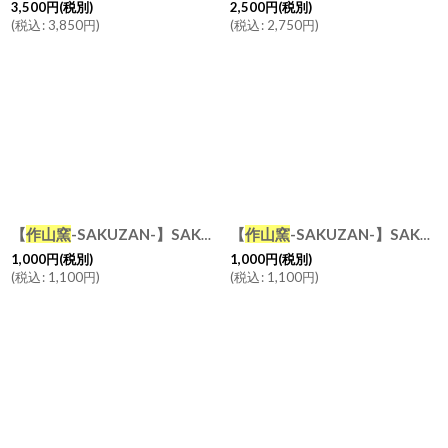
3,500
円
(税別)
2,500
円
(税別)
(
税込
:
3,850
円
)
(
税込
:
2,750
円
)
【
作山窯
-SAKUZAN-】SAKUZAN DAYS Sara Saucer ソーサー プレート φ 14cm 日本製
【
作山窯
-SAKUZAN-】SAKUZAN DAYS Sara Stripe Plate SS ストライププレートSS リム皿/お皿 10m/サラ/プレート/豆皿/醤油皿/小皿/カフェ/磁器/日本製/陶器
1,000
円
(税別)
1,000
円
(税別)
(
税込
:
1,100
円
)
(
税込
:
1,100
円
)