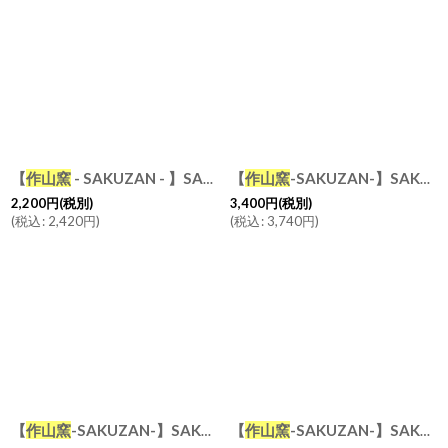
【
作山窯
- SAKUZAN - 】SAKUZAN DAYS Sara オーバル M 23.5cm Oval M お皿 ディナープレート 磁器 日本製
【
作山窯
-SAKUZAN-】SAKUZAN DAYS Sara オーバル L 29cm/Oval L/お皿/ディナープレート/大皿/サラ/カフェ/磁器/日本製/陶器
2,200
円
(税別)
3,400
円
(税別)
(
税込
:
2,420
円
)
(
税込
:
3,740
円
)
【
作山窯
-SAKUZAN-】SAKUZAN DAYS Sara 10"Plate φ26cm ラウンドL 日本製 美濃焼 （ホワイト・グレー・ネイビー）
【
作山窯
-SAKUZAN-】SAKUZAN DAYS Sara 7"Plate 20cm/ラウンド M/お皿/ディナープレート/中皿/サラ/カフェ/磁器/日本製/陶器