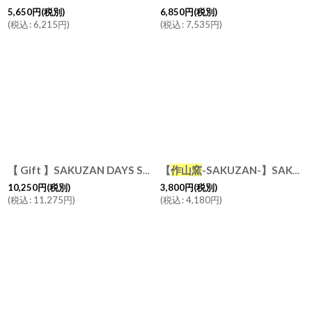
5,650
円
(税別)
6,850
円
(税別)
(
税込
:
6,215
円
)
(
税込
:
7,535
円
)
【
作山窯
-SAKUZAN-】SAKUZAN DAYS Sara スクエアプレート L 28cm SQPLate L28 お皿 ディナープレート 磁器 日本製 陶器
【 Gift 】SAKUZAN DAYS Sara オーバルプレートL 29cm マグカップ ペアセット 磁器 日本製
10,250
円
(税別)
3,800
円
(税別)
(
税込
:
11,275
円
)
(
税込
:
4,180
円
)