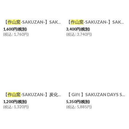
【
作山窯
-SAKUZAN-】SAKUZAN DAYS Sara Cup カップ 250cc マグカップ 日本製 クリーム ターコイズ ピンク グレー ネイビー ブラウン イエロー
【
作山窯
-SAKUZAN-】SAKUZAN DAYS Sara ティーポット 520ml ステンレス茶こし付き サラ (グレイ・ネイビー・クリーム) 日本製
1,600
円
(税別)
3,400
円
(税別)
(
税込
:
1,760
円
)
(
税込
:
3,740
円
)
【
作山窯
-SAKUZAN-】炭化 生成りボーダー ロックカップ/グレイ/アイボリー/焼酎カップ/美濃焼き/麦酒カップ
【 Gift 】SAKUZAN DAYS Sara 7" プレート M φ20cm 2枚セット 日本製
1,200
円
(税別)
5,350
円
(税別)
(
税込
:
1,320
円
)
(
税込
:
5,885
円
)