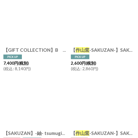
【
作山窯
-SAKUZAN-】SAKUZAN DAYS Sara カップ&ソーサー Cup&Saucer セット 日本製 カラー
【GIFT COLLECTION】B SAKUZAN DAYS Sara カップ&ソーサー スプーン セット 新生活セット ギフト クリーム グレー Stripe Cup&Saucer コーヒーカップ/サラ/カフェ/磁器/日本製/陶器 ギフトコレクション
7,400
円
(税別)
2,600
円
(税別)
(
税込
:
8,140
円
)
(
税込
:
2,860
円
)
【
作山窯
-SAKUZAN-】SAKUZAN DAYS Sara ストーングレー Stone Gray カップ Cup マグカップ 250cc 日本製 美濃焼
【SAKUZAN】-紬- tsumugi カップ ゴス サビ 茶碗 ボウル ラテアート