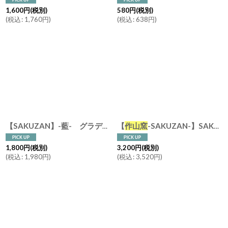
1,600
円
(税別)
580
円
(税別)
(
税込
:
1,760
円
)
(
税込
:
638
円
)
【
作山窯
-SAKUZAN-】SAKUZAN DAYS Sara ストライプ カップ&ソーサー Stripe Cup&Saucer /リム皿/コーヒーカップ/サラ/カフェ/磁器/日本製/陶器
【SAKUZAN】-藍- グラデーション 碗 茶碗 ターコイズ ボール カップ お碗
1,800
円
(税別)
3,200
円
(税別)
(
税込
:
1,980
円
)
(
税込
:
3,520
円
)