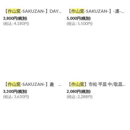
【
作山窯
-SAKUZAN-】DAYS Sara Stripe Plate L ストライププレートL 27cm 日本製 美濃焼 ディナープレート
【
作山窯
-SAKUZAN-】-凛-深鉢/サラダボウル/ボウル/日本製/陶器
3,800
円
(税別)
5,000
円
(税別)
(
税込
:
4,180
円
)
(
税込
:
5,500
円
)
【
作山窯
-SAKUZAN-】趣 夫婦茶碗 イッチン
【
作山窯
】市松 平皿 中/取皿/中皿/プレート/美濃焼き/日本製/陶器
作山窯
陶器 日
3,300
円
(税別)
2,080
円
(税別)
(
税込
:
3,630
円
)
(
税込
:
2,288
円
)