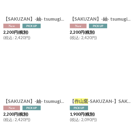
【SAKUZAN】-紬- tsumugi 片口碗 碗 中鉢 抹茶ラテボウル
【SAKUZAN】-紬- tsumugi 碗 抹茶碗 中鉢 カフェオレボウル つむぎ
2,200
円
(税別)
2,200
円
(税別)
(
税込
:
2,420
円
)
(
税込
:
2,420
円
)
【
作山窯
-SAKUZAN-】SAKUZAN DAYS Sara スープマグ 約380cc スープカップ 磁器 日本製 美濃焼
【SAKUZAN】-紬- tsumugi 碗 飯碗 茶碗 ボウル つむぎ
2,200
円
(税別)
1,900
円
(税別)
(
税込
:
2,420
円
)
(
税込
:
2,090
円
)