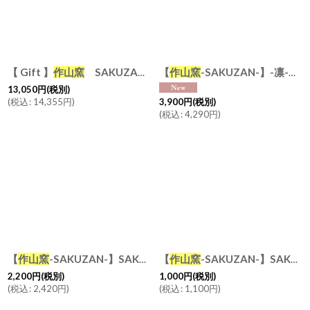
【 Gift 】
作山窯
SAKUZAN 凛 6点セット 日本製 皿 飯碗 食器セット
【
作山窯
-SAKUZAN-】-凛- 飯碗 ２個セット 茶碗 ボウル
13,050
円
(税別)
(
税込
:
14,355
円
)
3,900
円
(税別)
(
税込
:
4,290
円
)
【
作山窯
-SAKUZAN-】SAKUZAN DAYS Sara サラ スクエアプレートM 19.5cm お皿 取り皿 パン皿 中皿 カフェ 磁器 日本製 陶器
【
作山窯
-SAKUZAN-】SAKUZAN DAYS Sara スクエアプレートS 11cm 美濃焼 日本製 マットカラーのうつわ
2,200
円
(税別)
1,000
円
(税別)
(
税込
:
2,420
円
)
(
税込
:
1,100
円
)