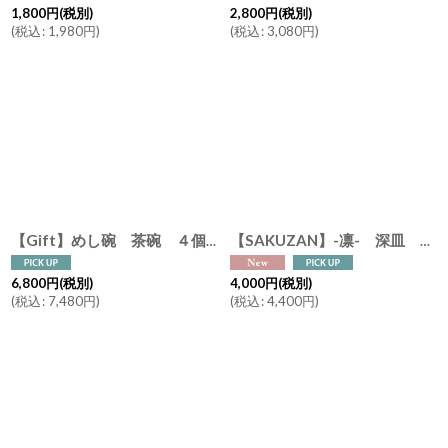
1,800
円
(税別)
2,800
円
(税別)
(
税込
:
1,980
円
)
(
税込
:
3,080
円
)
作山窯
日本製 美濃焼 
【Gift】めし碗 茶碗 ４個セット
【SAKUZAN】-凛- 深皿 φ21cm deep plate パスタプレート ネイビーグラデーション 紺
6,800
円
(税別)
4,000
円
(税別)
(
税込
:
7,480
円
)
(
税込
:
4,400
円
)