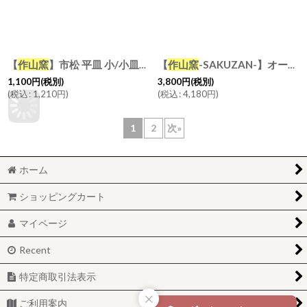
【
作山窯
】市松 平皿 小/小皿/取皿/プレート/格子/パン皿/美濃焼き/日本製/陶器
【
作山窯
-SAKUZAN-】オーバル パスタ皿/グレイ/鉄黒//削ぎ/ソギ/黒土/リムボウル/日本製/陶器
1,100
円
(税別)
3,800
円
(税別)
(
税込
:
1,210
円
)
(
税込
:
4,180
円
)
1
2
次
»
ホーム
ショッピングカート
マイページ
Recent
特定商取引法表示
ご利用案内