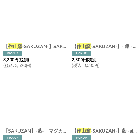
絞り込む
【
作山窯
-SAKUZAN-】SAKUZAN DAYS Sara ストライプ カップ&ソーサー Stripe Cup&Saucer /リム皿/コーヒーカップ/サラ/カフェ/磁器/日本製/陶器
【
作山窯
-SAKUZAN-】- 凛 - 平皿 M (φ19.5） L(φ26）紺吹き 日本製 陶器 美濃焼 Nature Ave.オリジナル
3,200
円
(税別)
2,800
円
(税別)
(
税込
:
3,520
円
)
(
税込
:
3,080
円
)
【
作山窯
-SAKUZAN-】藍 -ai- パスタ皿 φ21.5cm ターコイズ ネイビー リムボウル 日本製
【SAKUZAN】-藍- マグカップ スープカップ ターコイズ ネイビー