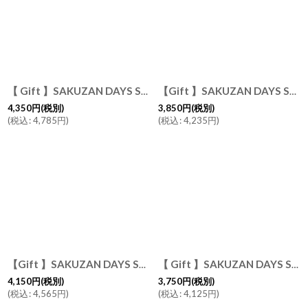
【 Gift 】SAKUZAN DAYS Sara ストライププレートM φ19cm 2枚セット
【Gift 】SAKUZAN DAYS Sara 10" プレート L 26cm 皿 磁器 日本製
4,350
円
(税別)
3,850
円
(税別)
(
税込
:
4,785
円
)
(
税込
:
4,235
円
)
【Gift 】SAKUZAN DAYS Sara ストライププレート L 27cm 皿 磁器 日本製
【 Gift 】SAKUZAN DAYS Sara オーバル L 29cm/Oval L 日本製 クリーム グレイ
4,150
円
(税別)
3,750
円
(税別)
(
税込
:
4,565
円
)
(
税込
:
4,125
円
)