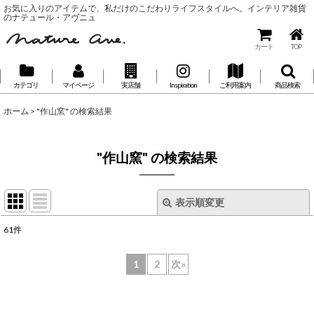
お気に入りのアイテムで、私だけのこだわりライフスタイルへ。インテリア雑貨
のナテュール・アヴニュ
カート
TOP
カテゴリ
マイページ
実店舗
Inspiration
ご利用案内
商品検索
ホーム
>
"作山窯"
の
検索結果
"作山窯"
の
検索結果
表示順変更
閉じる
61
件
🔍 Search...
:
1
2
次
»
表示数
:
並び順
: