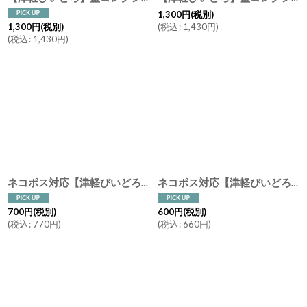
1,300
円
(税別)
(
税込
:
1,430
円
)
1,300
円
(税別)
(
税込
:
1,430
円
)
ネコポス対応【津軽びいどろ】箸置き 金・プラチナ/ゴールド/シルバー/銀/レスト/カトラリーレスト/はしおき/手作り/ガラス食器/石塚硝子/アデリア/日本製
ネコポス対応【津軽びいどろ】箸置き 季節のしつらえ ガラス カトラリーレスト はしおき 手作り ガラス食器 石塚硝子 アデリア 日本製
700
円
(税別)
600
円
(税別)
(
税込
:
770
円
)
(
税込
:
660
円
)