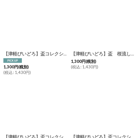
【津軽びいどろ】盃コレクション 端反り型 ねぶた流し 桜吹雪 岩清水 夕涼み 日本製 ガラスぐいのみ おちょこ 石塚ガラス アデリア
【津軽びいどろ】盃 桜流し/冷酒/おちょこ/ぐいのみ/盃/ミニグラス/ガラス食器/石塚硝子/アデリア/日本製
1,300
円
(税別)
(
税込
:
1,430
円
)
1,300
円
(税別)
(
税込
:
1,430
円
)
【津軽びいどろ】盃コレクション ワングリ あじさい みずばしょう はるがすみ わたゆき ガラス食器 石塚硝子 アデリア 日本製
【津軽びいどろ】盃コレクション ストレート 夜風 春風 夏の雫 春の雫 ガラス食器/石塚硝子/アデリア/日本製