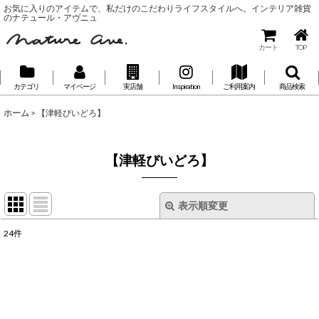
お気に入りのアイテムで、私だけのこだわりライフスタイルへ。インテリア雑貨
のナテュール・アヴニュ
カート
TOP
カテゴリ
マイページ
実店舗
Inspiration
ご利用案内
商品検索
ホーム
>
【津軽びいどろ】
【津軽びいどろ】
表示順変更
閉じる
24
件
表示数
:
並び順
: