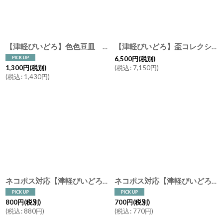
絞り込む
【津軽びいどろ】色色豆皿 ガラス 小皿 手作り ガラス食器 石塚硝子 アデリア 日本製 アデリア
【津軽びいどろ】盃コレクション 五様ミニグラスセット 黄金空 春の宵 朝の露 夕涼み ねぶた流し ガラス食器 石塚硝子 アデリア 日本製
6,500
円
(税別)
(
税込
:
7,150
円
)
1,300
円
(税別)
(
税込
:
1,430
円
)
ネコポス対応【津軽びいどろ】箸置き にほんの色ふうけい ガラス カトラリーレスト はしおき 手作り ガラス食器 石塚硝子 アデリア 日本製ラス アデリア
ネコポス対応【津軽びいどろ】ガラス 箸置き はなび まつり レスト/カトラリーレスト/はしおき/手作り/ねぶた祭り/ガラス食器/石塚硝子/アデリア/日本製
800
円
(税別)
700
円
(税別)
(
税込
:
880
円
)
(
税込
:
770
円
)