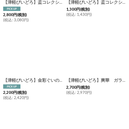
【津軽びいどろ】盃コレクション 金箔入り片口 夜風 わたゆき 徳利 ピッチャー ガラス食器 石塚硝子 アデリア 日本製
【津軽びいどろ】盃コレクション ラッパ 舞桜 滝風 夏椿 夜露 盃 日本酒 ガラス 冷酒 酒器
1,300
円
(税別)
(
税込
:
1,430
円
)
2,800
円
(税別)
(
税込
:
3,080
円
)
【津軽びいどろ】金彩ぐいのみ 盃 なつの宵 こぼれ桜 なごり雪 すずし風 あかね空 日本酒 酒器 ガラス食器 冷酒
【津軽びいどろ】爽華 ガラス盃 花霞 初夏 夏影 月明 星夜 酒器 木箱入り 平盃 日本製 手作り 石塚ガラス アデリア
2,700
円
(税別)
(
税込
:
2,970
円
)
2,200
円
(税別)
(
税込
:
2,420
円
)