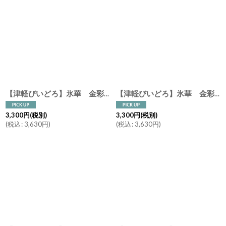
【津軽びいどろ】氷華 金彩ロックグラス 碧 桜 ガラス食器 石塚硝子 アデリア 日本製 ウィスキー 焼酎 タンブラー ビール
【津軽びいどろ】氷華 金彩ロックグラス 麦 雫 宵 霧 ガラス食器 石塚硝子 アデリア 日本製 ウィスキー 焼酎 タンブラー ビール
3,300
円
(税別)
3,300
円
(税別)
(
税込
:
3,630
円
)
(
税込
:
3,630
円
)