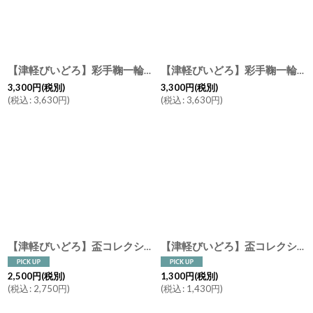
【津軽びいどろ】彩手鞠一輪挿し 青葉/ミニ花瓶/花瓶/花器/ガラス/ギフト/石塚硝子/アデリア/日本製
【津軽びいどろ】彩手鞠一輪挿し 花瓶/花器/ガラス/ギフト/石塚硝子/アデリア/日本製
3,300
円
(税別)
3,300
円
(税別)
(
税込
:
3,630
円
)
(
税込
:
3,630
円
)
【津軽びいどろ】盃コレクション 片口 桜流し あじさい 徳利 ピッチャー ガラス食器 石塚硝子 アデリア 日本製
【津軽びいどろ】盃コレクション ストレートスマート 雲海 ねぶた夜祭 山若葉 黄金空 ガラス食器/石塚硝子/アデリア/日本製
2,500
円
(税別)
1,300
円
(税別)
(
税込
:
2,750
円
)
(
税込
:
1,430
円
)