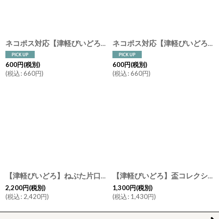
ネコポス対応【津軽びいどろ】箸置き ドット ピンク ブルー ターコイズ レスト カトラリーレスト はしおき 手作り ガラス食器 石塚硝子 アデリア 日本製
ネコポス対応【津軽びいどろ】ガラス 箸置き ねぶた /NEBUTA/レスト/カトラリーレスト/はしおき/手作り/ねぶた祭り/ガラス食器/石塚硝子/アデリア/日本製
600
円
(税別)
600
円
(税別)
(
税込
:
660
円
)
(
税込
:
660
円
)
【津軽びいどろ】ねぶた片口/NEBUTA片口/冷酒/とっくり/徳利/ピッチャー/ガラス食器/石塚硝子/アデリア/日本製
【津軽びいどろ】盃コレクション ワングリ三つ足 木の芽 朝の露 春の宵 ねぶた囃子 日本酒 冷酒 ガラス食器
2,200
円
(税別)
1,300
円
(税別)
(
税込
:
2,420
円
)
(
税込
:
1,430
円
)