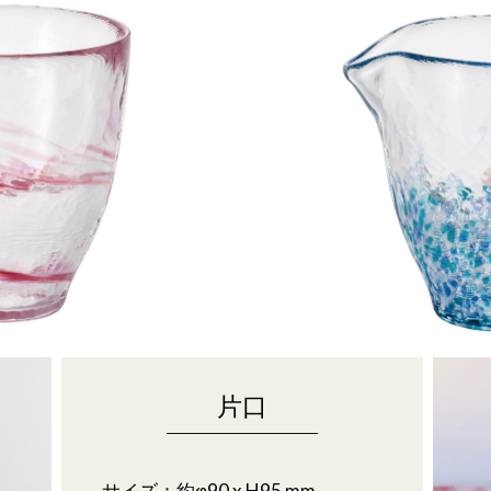
片口
サイズ：約φ90 x H95 mm