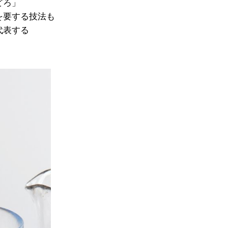
どろ」
を要する技法も
代表する