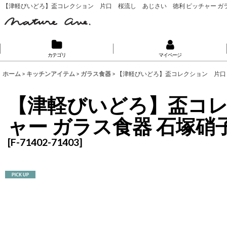
【津軽びいどろ】盃コレクション 片口 桜流し あじさい 徳利 ピッチャー ガラ
カテゴリ
マイページ
ホーム
>
キッチンアイテム
>
ガラス食器
>
【津軽びいどろ】盃コレクション 片口 
【津軽びいどろ】盃コレ
ャー ガラス食器 石塚硝
[
F-71402-71403
]