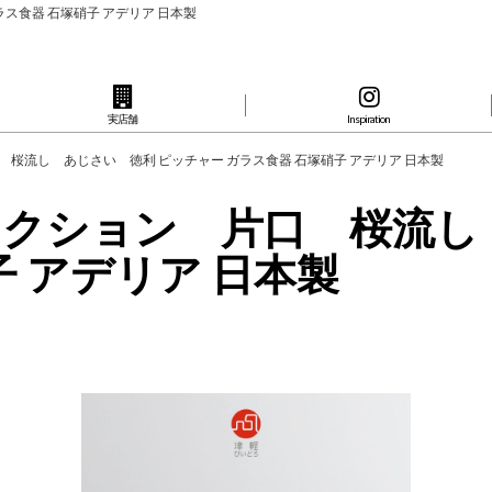
ス食器 石塚硝子 アデリア 日本製
実店舗
Inspiration
桜流し あじさい 徳利 ピッチャー ガラス食器 石塚硝子 アデリア 日本製
クション 片口 桜流し
子 アデリア 日本製