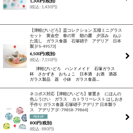
1,300
円
(税別)
絞り込む
(
税込
:
1,430
円
)
【津軽びいどろ】盃コレクション 五様ミニグラス
セット 黄金空 春の宵 朝の露 夕涼み ねぶ
た流し ガラス食器 石塚硝子 アデリア 日本
製
[
FS-49573
]
6,500
円
(税別)
(
税込
:
7,150
円
)
津軽びいどろ ハンドメイド 石塚ガラス
杯 さかずき おちょこ 日本酒 お酒 酒器
ガラス製品 器 小鉢 ガラス食器…
ネコポス対応【津軽びいどろ】箸置き にほんの
色ふうけい ガラス カトラリーレスト はしおき
手作り ガラス食器 石塚硝子 アデリア 日本製ラ
ス アデリア
[
F-79858-79864
]
800
円
(税別)
(
税込
:
880
円
)