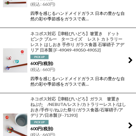
(
税込
:
660
円
)
四季を感じるハンドメイドガラス 日本の豊かな自
然の彩や季節感をガラスで表…
ネコポス対応【津軽びいどろ】箸置き ドット
ピンク ブルー ターコイズ レスト カトラリー
レスト はしおき 手作り ガラス食器 石塚硝子 アデ
リア 日本製
[
F-49049-49050-49052
]
600
円
(税別)
(
税込
:
660
円
)
四季を感じるハンドメイドガラス 日本の豊かな自
然の彩や季節感をガラスで表…
ネコポス対応【津軽びいどろ】ガラス 箸置き
ねぶた /NEBUTA/レスト/カトラリーレスト/はし
おき/手作り/ねぶた祭り/ガラス食器/石塚硝子/ア
デリア/日本製
[
F-71393
]
600
円
(税別)
(
税込
:
660
円
)