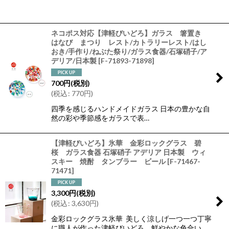
ネコポス対応【津軽びいどろ】ガラス 箸置き
はなび まつり レスト/カトラリーレスト/はし
おき/手作り/ねぶた祭り/ガラス食器/石塚硝子/ア
デリア/日本製
[
F-71893-71898
]
700
円
(税別)
(
税込
:
770
円
)
四季を感じるハンドメイドガラス 日本の豊かな自
然の彩や季節感をガラスで表…
【津軽びいどろ】氷華 金彩ロックグラス 碧
桜 ガラス食器 石塚硝子 アデリア 日本製 ウィ
スキー 焼酎 タンブラー ビール
[
F-71467-
71471
]
3,300
円
(税別)
(
税込
:
3,630
円
)
金彩ロックグラス氷華 美しく涼しげ一つ一つ丁寧
に職人が作った津軽びいどろ。鮮やかな色合い