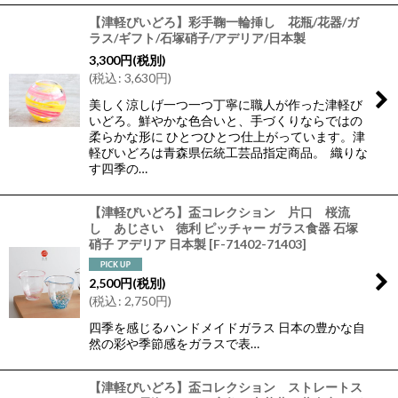
【津軽びいどろ】彩手鞠一輪挿し 花瓶/花器/ガ
ラス/ギフト/石塚硝子/アデリア/日本製
3,300
円
(税別)
(
税込
:
3,630
円
)
美しく涼しげ一つ一つ丁寧に職人が作った津軽び
いどろ。鮮やかな色合いと、手づくりならではの
柔らかな形に ひとつひとつ仕上がっています。津
軽びいどろは青森県伝統工芸品指定商品。 織りな
す四季の…
【津軽びいどろ】盃コレクション 片口 桜流
し あじさい 徳利 ピッチャー ガラス食器 石塚
硝子 アデリア 日本製
[
F-71402-71403
]
2,500
円
(税別)
(
税込
:
2,750
円
)
四季を感じるハンドメイドガラス 日本の豊かな自
然の彩や季節感をガラスで表…
【津軽びいどろ】盃コレクション ストレートス