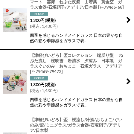
マート 雲海 ねぶた夜祭 山若葉 黄金空 ガ
ラス食器/石塚硝子/アデリア/日本製
[
F-79465-68
]
1,300
円
(税別)
(
税込
:
1,430
円
)
四季を感じるハンドメイドガラス 日本の豊かな自
然の彩や季節感をガラスで表…
【津軽びいどろ】盃コレクション 端反り型 ね
ぶた流し 桜吹雪 岩清水 夕涼み 日本製 ガ
ラスぐいのみ おちょこ 石塚ガラス アデリア
[
F-79469-79472
]
1,300
円
(税別)
(
税込
:
1,430
円
)
四季を感じるハンドメイドガラス 日本の豊かな自
然の彩や季節感をガラスで表…
【津軽びいどろ】盃 桜流し/冷酒/おちょこ/ぐい
のみ/盃/ミニグラス/ガラス食器/石塚硝子/アデリ
ア/日本製