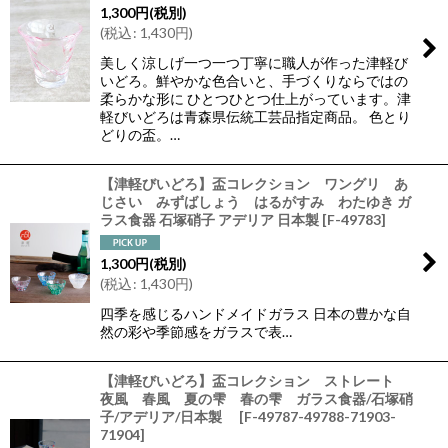
1,300
円
(税別)
(
税込
:
1,430
円
)
美しく涼しげ一つ一つ丁寧に職人が作った津軽び
いどろ。鮮やかな色合いと、手づくりならではの
柔らかな形に ひとつひとつ仕上がっています。津
軽びいどろは青森県伝統工芸品指定商品。 色とり
どりの盃。…
【津軽びいどろ】盃コレクション ワングリ あ
じさい みずばしょう はるがすみ わたゆき ガ
ラス食器 石塚硝子 アデリア 日本製
[
F-49783
]
1,300
円
(税別)
(
税込
:
1,430
円
)
四季を感じるハンドメイドガラス 日本の豊かな自
然の彩や季節感をガラスで表…
【津軽びいどろ】盃コレクション ストレート
夜風 春風 夏の雫 春の雫 ガラス食器/石塚硝
子/アデリア/日本製
[
F-49787-49788-71903-
71904
]