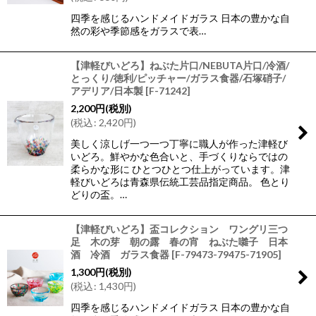
四季を感じるハンドメイドガラス 日本の豊かな自
然の彩や季節感をガラスで表…
【津軽びいどろ】ねぶた片口/NEBUTA片口/冷酒/
とっくり/徳利/ピッチャー/ガラス食器/石塚硝子/
アデリア/日本製
[
F-71242
]
2,200
円
(税別)
(
税込
:
2,420
円
)
美しく涼しげ一つ一つ丁寧に職人が作った津軽び
いどろ。鮮やかな色合いと、手づくりならではの
柔らかな形に ひとつひとつ仕上がっています。津
軽びいどろは青森県伝統工芸品指定商品。 色とり
どりの盃。…
【津軽びいどろ】盃コレクション ワングリ三つ
足 木の芽 朝の露 春の宵 ねぶた囃子 日本
酒 冷酒 ガラス食器
[
F-79473-79475-71905
]
1,300
円
(税別)
(
税込
:
1,430
円
)
四季を感じるハンドメイドガラス 日本の豊かな自