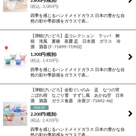
2,800
円
(税別)
(
税込
:
3,080
円
)
四季を感じるハンドメイドガラス 日本の豊かな自
然の彩や季節感をガラスで表…
【津軽びいどろ】盃コレクション ラッパ 舞
桜 滝風 夏椿 夜露 盃 日本酒 ガラス 冷
酒 酒器
[
F-71899-71902
]
1,300
円
(税別)
(
税込
:
1,430
円
)
四季を感じるハンドメイドガラス 日本の豊かな自
然の彩や季節感をガラスで表…
【津軽びいどろ】金彩ぐいのみ 盃 なつの宵
こぼれ桜 なごり雪 すずし風 あかね空 日本
酒 酒器 ガラス食器 冷酒
[
F-71842-46
]
2,200
円
(税別)
(
税込
:
2,420
円
)
四季を感じるハンドメイドガラス 日本の豊かな自
然の彩や季節感をガラスで表…