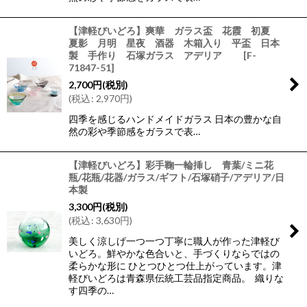
【津軽びいどろ】爽華 ガラス盃 花霞 初夏
夏影 月明 星夜 酒器 木箱入り 平盃 日本
製 手作り 石塚ガラス アデリア
[
F-
71847-51
]
2,700
円
(税別)
(
税込
:
2,970
円
)
四季を感じるハンドメイドガラス 日本の豊かな自
然の彩や季節感をガラスで表…
【津軽びいどろ】彩手鞠一輪挿し 青葉/ミニ花
瓶/花瓶/花器/ガラス/ギフト/石塚硝子/アデリア/日
本製
3,300
円
(税別)
(
税込
:
3,630
円
)
美しく涼しげ一つ一つ丁寧に職人が作った津軽び
いどろ。鮮やかな色合いと、手づくりならではの
柔らかな形に ひとつひとつ仕上がっています。津
軽びいどろは青森県伝統工芸品指定商品。 織りな
す四季の…