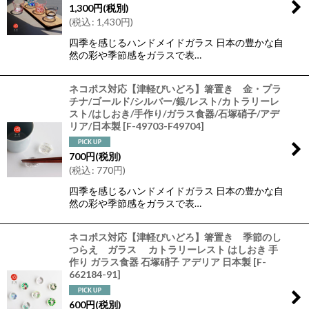
1,300
円
(税別)
(
税込
:
1,430
円
)
四季を感じるハンドメイドガラス 日本の豊かな自
然の彩や季節感をガラスで表…
ネコポス対応【津軽びいどろ】箸置き 金・プラ
チナ/ゴールド/シルバー/銀/レスト/カトラリーレ
スト/はしおき/手作り/ガラス食器/石塚硝子/アデ
リア/日本製
[
F-49703-F49704
]
700
円
(税別)
(
税込
:
770
円
)
四季を感じるハンドメイドガラス 日本の豊かな自
然の彩や季節感をガラスで表…
ネコポス対応【津軽びいどろ】箸置き 季節のし
つらえ ガラス カトラリーレスト はしおき 手
作り ガラス食器 石塚硝子 アデリア 日本製
[
F-
662184-91
]
600
円
(税別)