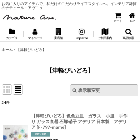
お気に入りのアイテムで、私だけのこだわりライフスタイルへ。インテリア雑貨
のナテュール・アヴニュ
カート
TOP
カテゴリ
マイページ
実店舗
Inspiration
ご利用案内
商品検索
ホーム
>
【津軽びいどろ】
【津軽びいどろ】
表示順変更
閉じる
24
件
表示数
:
【津軽びいどろ】色色豆皿 ガラス 小皿 手作
り ガラス食器 石塚硝子 アデリア 日本製 アデリ
並び順
:
ア
[
F-797-mame
]