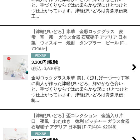
と、手づくりならではの柔らかな形にひとつひと
つ仕上がっています。津軽びいどろは青森県伝統
工…
【津軽びいどろ】氷華 金彩ロックグラス 麦
雫 宵 霧 ガラス食器 石塚硝子 アデリア 日本
製 ウィスキー 焼酎 タンブラー ビール
[
F-
71465-
]
3,300
円
(税別)
(
税込
:
3,630
円
)
金彩ロックグラス氷華 美しく涼しげ一つ一つ丁寧
に職人が作った津軽びいどろ。鮮やかな色合い
と、手づくりならではの柔らかな形に ひとつひと
つ仕上がっています。津軽びいどろは青森県伝
統…
【津軽びいどろ】盃コレクション 金箔入り片
口 夜風 わたゆき 徳利 ピッチャー ガラス食器
石塚硝子 アデリア 日本製
[
F-71404-62048
]