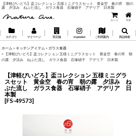
【津軽びいどろ】盃コレクション 五様ミニグラスセット 黄金空 春の宵 朝の
露 夕涼み ねぶた流し ガラス食器 石塚硝子 アデリア 日本製
カート
TOP
カテゴリ
マイページ
実店舗
Inspiration
ご利用案内
商品検索
ホーム
>
キッチンアイテム
>
ガラス食器
>
【津軽びいどろ】盃コレクション 五様ミニグラスセット 黄金空 春の宵 朝
の露 夕涼み ねぶた流し ガラス食器 石塚硝子 アデリア 日本製
【津軽びいどろ】盃コレクション 五様ミニグラ
スセット 黄金空 春の宵 朝の露 夕涼み ね
ぶた流し ガラス食器 石塚硝子 アデリア 日
本製
[
FS-49573
]