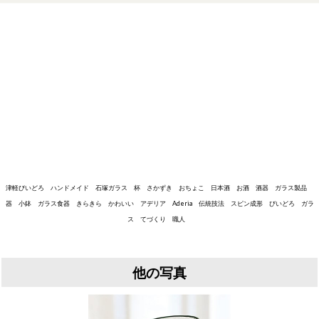
津軽びいどろ ハンドメイド 石塚ガラス 杯 さかずき おちょこ 日本酒 お酒 酒器 ガラス製品
器 小鉢 ガラス食器 きらきら かわいい アデリア Aderia 伝統技法 スピン成形 びいどろ ガラ
ス てづくり 職人
他の写真