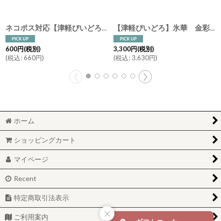
ネコポス対応【津軽びいどろ】ガラス 箸置き ねぶた /NEBUTA/レスト/カトラリーレスト/はしおき/手作り/ねぶた祭り/ガラス食器/石塚硝子/アデリア/日本製
【津軽びいどろ】氷華 金彩ロックグラス 麦 雫 宵 霧 ガラス食器 石塚硝子 アデリア 日本製 ウィスキー 焼酎 タンブラー ビール
600
円
(税別)
3,300
円
(税別)
(
税込
:
660
円
)
(
税込
:
3,630
円
)
ホーム
ショッピングカート
マイページ
Recent
特定商取引法表示
ご利用案内