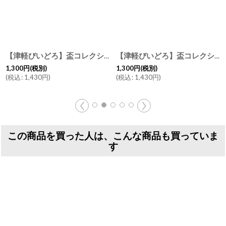
【津軽びいどろ】盃コレクション ストレート 夜風 春風 夏の雫 春の雫 ガラス食器/石塚硝子/アデリア/日本製
[
F-71402-714
【津軽びいどろ】盃コレクション ラッパ 舞桜 滝風 夏椿 夜露 盃 日本酒 ガラス 冷酒 酒器
1,300
円
(税別)
1,300
円
(税別)
(
税込
:
1,430
円
)
(
税込
:
1,430
円
)
この商品を買った人は、こんな商品も買っていま
す