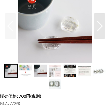
販売価格
:
700
円
(税別)
(
税込
:
770
円
)