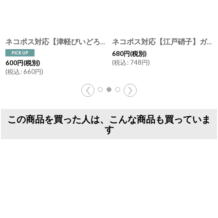
ネコポス対応【津軽びいどろ】箸置き ドット ピンク ブルー ターコイズ レスト カトラリーレスト はしおき 手作り ガラス食器 石塚硝子 アデリア 日本製
ネコポス対応【江戸硝子】ガラス 箸置き 江戸 浮世 うきよ カトラリー レスト ペーパーウェイト
680
円
(税別)
(
税込
:
748
円
)
600
円
(税別)
(
税込
:
660
円
)
この商品を買った人は、こんな商品も買っていま
す