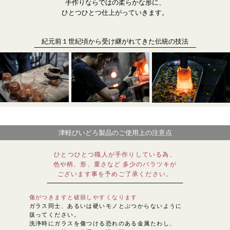
手作りならではの柔らかな形に、
ひとつひとつ仕上がっていきます。
紀元前１世紀頃から受け継がれてきた伝統の技法
津軽びいどろ製品のご使用上の注意点
ひとつひとつ職人が手作りしている為、
色や柄、形、重さなど 多少のバラツキが
ございます事を予めご了承ください。
傷がつきますと破損しやすくなります
ガラス同士、あるいは硬いモノとぶつからないように
扱ってください。
洗浄時にガラスを傷つける恐れのある金属たわし、