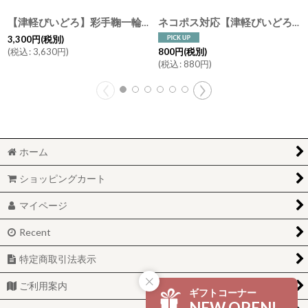
【津軽びいどろ】彩手鞠一輪挿し 花瓶/花器/ガラス/ギフト/石塚硝子/アデリア/日本製
ネコポス対応【津軽びいどろ】箸置き にほんの色ふうけい ガラス カトラリーレスト はしおき 手作り ガラス食器 石塚硝子 アデリア 日本製ラス アデリア
3,300
円
(税別)
(
税込
:
3,630
円
)
800
円
(税別)
(
税込
:
880
円
)
ホーム
ショッピングカート
マイページ
Recent
特定商取引法表示
ご利用案内
ギフトコーナー
NEW OPEN!