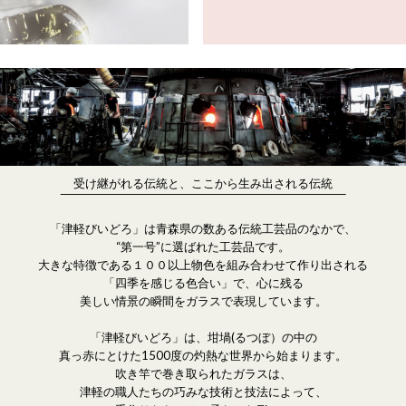
受け継がれる伝統と、ここから生み出される伝統
「津軽びいどろ」は青森県の数ある伝統工芸品のなかで、
“第一号”に選ばれた工芸品です。
大きな特徴である１００以上物色を組み合わせて作り出される
「四季を感じる色合い」で、心に残る
美しい情景の瞬間をガラスで表現しています。
「津軽びいどろ」は、坩堝(るつぼ）の中の
真っ赤にとけた1500度の灼熱な世界から始まります。
吹き竿で巻き取られたガラスは、
津軽の職人たちの巧みな技術と技法によって、