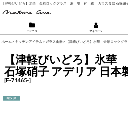
【津軽びいどろ】氷華 金彩ロックグラス 麦 雫 宵 霧 ガラス食器 石塚硝子
カテゴリ
マイページ
ホーム
>
キッチンアイテム
>
ガラス食器
>
【津軽びいどろ】氷華 金彩ロックグラ
【津軽びいどろ】氷華
石塚硝子 アデリア 日
[
F-71465-
]