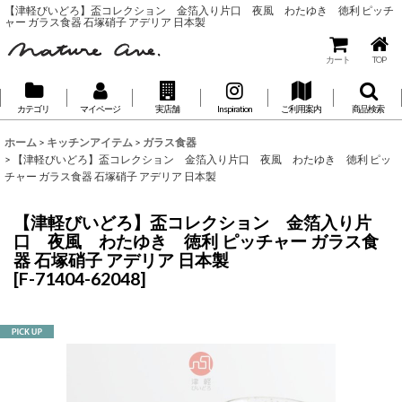
【津軽びいどろ】盃コレクション 金箔入り片口 夜風 わたゆき 徳利 ピッチ
ャー ガラス食器 石塚硝子 アデリア 日本製
カート
TOP
カテゴリ
マイページ
実店舗
Inspiration
ご利用案内
商品検索
ホーム
>
キッチンアイテム
>
ガラス食器
>
【津軽びいどろ】盃コレクション 金箔入り片口 夜風 わたゆき 徳利 ピッ
チャー ガラス食器 石塚硝子 アデリア 日本製
【津軽びいどろ】盃コレクション 金箔入り片
口 夜風 わたゆき 徳利 ピッチャー ガラス食
器 石塚硝子 アデリア 日本製
[
F-71404-62048
]