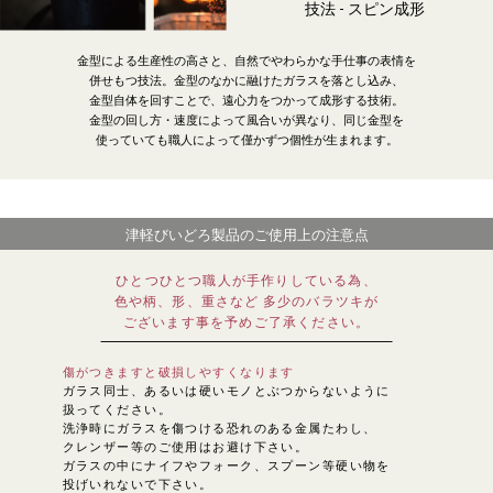
技法 - スピン成形
金型による生産性の高さと、自然でやわらかな手仕事の表情を
併せもつ技法。金型のなかに融けたガラスを落とし込み、
金型自体を回すことで、遠心力をつかって成形する技術。
金型の回し方・速度によって風合いが異なり、同じ金型を
使っていても職人によって僅かずつ個性が生まれます。
津軽びいどろ製品のご使用上の注意点
ひとつひとつ職人が手作りしている為、
色や柄、形、重さなど 多少のバラツキが
ございます事を予めご了承ください。
傷がつきますと破損しやすくなります
ガラス同士、あるいは硬いモノとぶつからないように
扱ってください。
洗浄時にガラスを傷つける恐れのある金属たわし、
クレンザー等のご使用はお避け下さい。
ガラスの中にナイフやフォーク、スプーン等硬い物を
投げいれないで下さい。