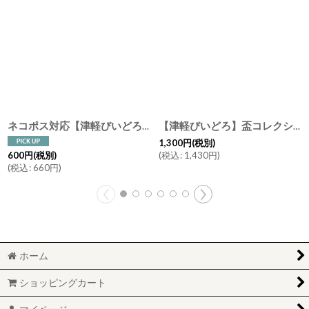
ネコポス対応【津軽びいどろ】箸置き ドット ピンク ブルー ターコイズ レスト カトラリーレスト はしおき 手作り ガラス食器 石塚硝子 アデリア 日本製
【津軽びいどろ】盃コレクション ストレート 夜風 春風 夏の雫 春の雫 ガラス食器/石塚硝子/アデリア/日本製
1,300
円
(税別)
(
税込
:
1,430
円
)
600
円
(税別)
(
税込
:
660
円
)
ホーム
ショッピングカート