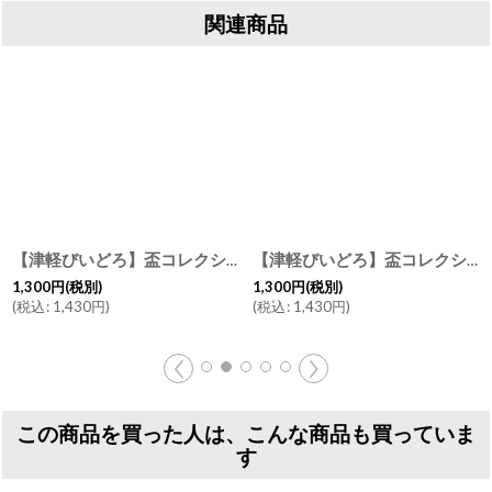
関連商品
【津軽びいどろ】盃コレクション ストレート 夜風 春風 夏の雫 春の雫 ガラス食器/石塚硝子/アデリア/日本製
[
F-71402-714
【津軽びいどろ】盃コレクション ラッパ 舞桜 滝風 夏椿 夜露 盃 日本酒 ガラス 冷酒 酒器
1,300
円
(税別)
1,300
円
(税別)
(
税込
:
1,430
円
)
(
税込
:
1,430
円
)
この商品を買った人は、こんな商品も買っていま
す