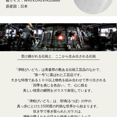
箱サイズ：W90 x D90 x H105mm
原産国：日本
受け継がれる伝統と、ここから生み出される伝統
「津軽びいどろ」は青森県の数ある伝統工芸品のなかで、
“第一号”に選ばれた工芸品です。
大きな特徴である１００以上物色を組み合わせて作り出される
「四季を感じる色合い」で、心に残る
美しい情景の瞬間をガラスで表現しています。
「津軽びいどろ」は、坩堝(るつぼ）の中の
真っ赤にとけた1500度の灼熱な世界から始まります。
吹き竿で巻き取られたガラスは、
津軽の職人たちの巧みな技術と技法によって、