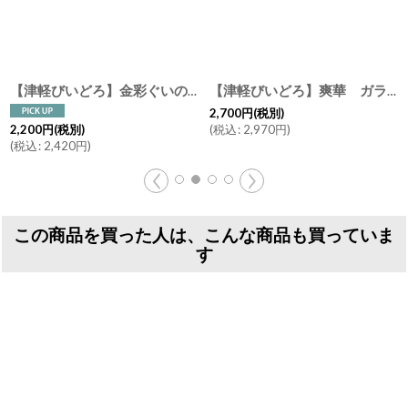
【津軽びいどろ】金彩ぐいのみ 盃 なつの宵 こぼれ桜 なごり雪 すずし風 あかね空 日本酒 酒器 ガラス食器 冷酒
【津軽びいどろ】爽華 ガラス盃 花霞 初夏 夏影 月明 星夜 酒器 木箱入り 平盃 日本製 手作り 石塚ガラス アデリア
2,700
円
(税別)
(
税込
:
2,970
円
)
2,200
円
(税別)
(
税込
:
2,420
円
)
この商品を買った人は、こんな商品も買っていま
す