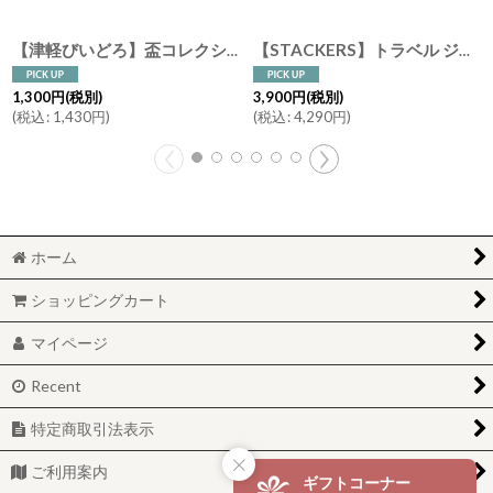
【津軽びいどろ】盃コレクション ワングリ あじさい みずばしょう はるがすみ わたゆき ガラス食器 石塚硝子 アデリア 日本製
【STACKERS】トラベル ジュエリーボックス S Travel S ダスキーブルー Dusky Blue スタッカーズ
1,300
円
(税別)
3,900
円
(税別)
(
税込
:
1,430
円
)
(
税込
:
4,290
円
)
ホーム
ショッピングカート
マイページ
Recent
特定商取引法表示
ご利用案内
ギフトコーナー