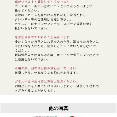
傷がつきますと破損しやすくなります
ガラス同士、あるいは硬いモノとぶつからないように
扱ってください。
洗浄時にガラスを傷つける恐れのある金属たわし、
クレンザー等のご使用はお避け下さい。
ガラスの中にナイフやフォーク、スプーン等硬い物を
投げいれないで下さい。
急激な温度差で割れることがあります
冷たくなったガラスにお湯を入れたり、温まったガラスに
冷たい物を入れたり、濡れたところに置いたりしないで
ください。
耐熱製品以外は直火は勿論、オーブンや電子レンジなどで
は使用しないで下さい。
収納の際、他の物と積み重ねないで下さい
破損したり、外れなくなる恐れがあります。
ガラス内面を洗う際は充分ご注意ください。
内面から力を入れてひねり洗いしますと、破損して思わぬ
ケガをすることがあります。
他の写真