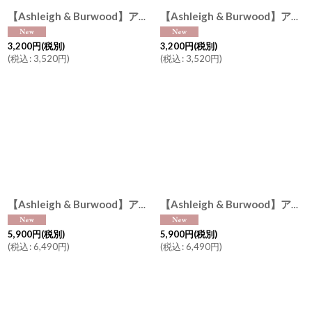
【Ashleigh & Burwood】アシュレイ＆バーウッド フレグランスオイル パールマグノリア＆ネロリ 500ml Pearl Magnolia & Neroli 消臭 イギリス製
【Ashleigh & Burwood】アシュレイ＆バーウッド フレグランスオイル イングリッシュペア ＆ ローズ 500ml English Pear & Rose 消臭 イギリス製
3,200
円
(税別)
3,200
円
(税別)
(
税込
:
3,520
円
)
(
税込
:
3,520
円
)
【Ashleigh & Burwood】アシュレイ＆バーウッド シュガープラム Sugar Plum フレグランスランプS 消臭剤 フレグランスランプ イギリス
【Ashleigh & Burwood】アシュレイ＆バーウッド タイダルアース Tidal Earth フレグランスランプS 消臭剤 フレグランスランプ イギリス
5,900
円
(税別)
5,900
円
(税別)
(
税込
:
6,490
円
)
(
税込
:
6,490
円
)