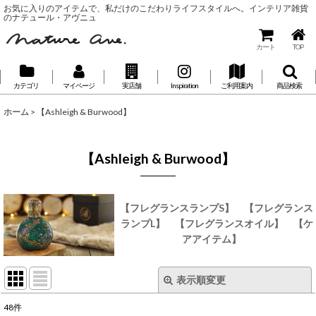
お気に入りのアイテムで、私だけのこだわりライフスタイルへ。インテリア雑貨
のナテュール・アヴニュ
カート
TOP
カテゴリ
マイページ
実店舗
Inspiration
ご利用案内
商品検索
ホーム
>
【Ashleigh & Burwood】
【Ashleigh & Burwood】
【フレグランスランプS】
【フレグランス
ランプL】
【フレグランスオイル】
【ケ
アアイテム】
表示順変更
閉じる
48
件