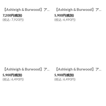
【Ashleigh & Burwood】アシュレイ＆バーウッド 消臭 フレグランスランプL ディープシー Deep Sea ハンドメイド イギリス製
【Ashleigh & Burwood】アシュレイ＆バーウッド フレグランスランプS ドロップオブオーシャン Drop of ocean ハンドメイド イギリス製
7,200
円
(税別)
5,900
円
(税別)
(
税込
:
7,920
円
)
(
税込
:
6,490
円
)
【Ashleigh & Burwood】アシュレイ＆バーウッド 消臭 フレグランスランプS リトルデビル Little Devil ハンドメイド イギリス製
【Ashleigh & Burwood】アシュレイ＆バーウッド 消臭 フレグランスランプS タヒチアンサンセット Tahitian Sunset ハンドメイド イギリス製
5,900
円
(税別)
5,900
円
(税別)
(
税込
:
6,490
円
)
(
税込
:
6,490
円
)