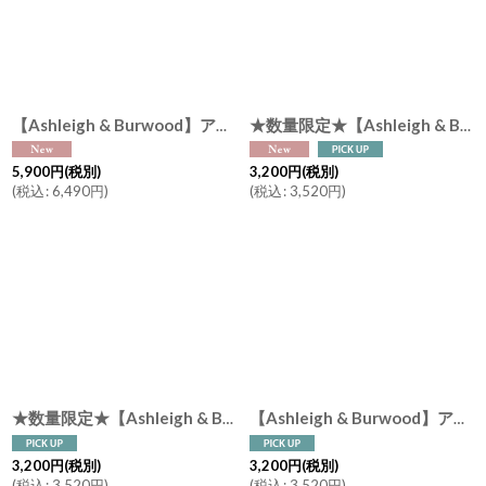
【Ashleigh & Burwood】アシュレイ＆バーウッド セビリア Seville フレグランスランプS 消臭剤 フレグランスランプ イギリス
★数量限定★【Ashleigh & Burwood】アシュレイ＆バーウッド フレグランスオイル 500ml ウィンターローズ＆ジャスミン WinterRose&Jasmine イギリス製
5,900
円
(税別)
3,200
円
(税別)
(
税込
:
6,490
円
)
(
税込
:
3,520
円
)
★数量限定★【Ashleigh & Burwood】アシュレイ＆バーウッド フレグランスオイル 500ml ミッドサマーナイツドリーム Mid Summer Night's Dream イギリス製
【Ashleigh & Burwood】アシュレイ＆バーウッド フレグランスオイル 500ml スイートオレンジ Sweet Orange イギリス製
3,200
円
(税別)
3,200
円
(税別)
(
税込
:
3,520
円
)
(
税込
:
3,520
円
)