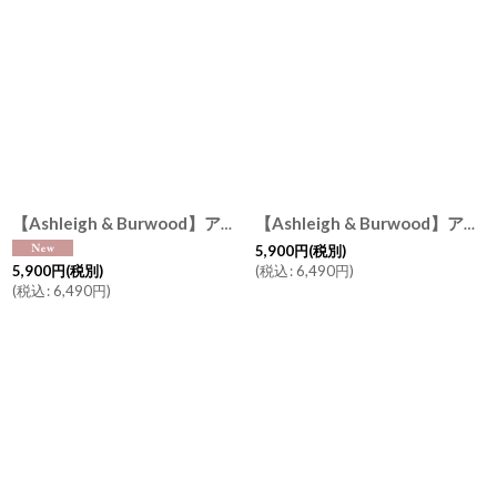
表示数
:
並び順
:
絞り込む
【Ashleigh & Burwood】アシュレイ＆バーウッド シー トレジャー Sea Treasure 消臭 フレグランスランプS ハンドメイド イギリス製
【Ashleigh & Burwood】アシュレイ＆バーウッド 消臭 フレグランスランプS ダークサイドオブザムーン Darkside of the moon ハンドメイド イギリス製
5,900
円
(税別)
(
税込
:
6,490
円
)
5,900
円
(税別)
(
税込
:
6,490
円
)