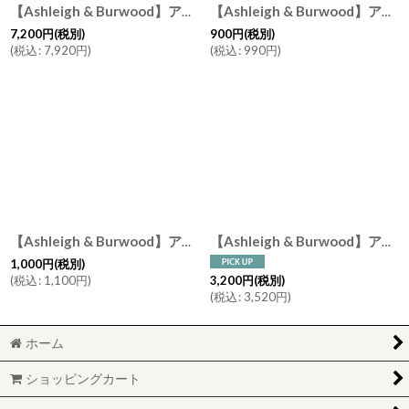
【Ashleigh & Burwood】アシュレイ＆バーウッド 消臭 フレグランスランプL ムーンライトドリーム Moonlight Dream ハンドメイド イギリス製
【Ashleigh & Burwood】アシュレイ＆バーウッド ウィックS
7,200
円
(税別)
900
円
(税別)
(
税込
:
7,920
円
)
(
税込
:
990
円
)
【Ashleigh & Burwood】アシュレイ＆バーウッド ウィックL
【Ashleigh & Burwood】アシュレイ＆バーウッド フレグランスオイル ピンクピオニー＆ムスク 500ml Pink Peony & Musk イギリス
1,000
円
(税別)
(
税込
:
1,100
円
)
3,200
円
(税別)
(
税込
:
3,520
円
)
ホーム
ショッピングカート