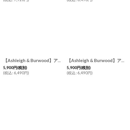
【Ashleigh & Burwood】アシュレイ＆バーウッド フレグランスランプS グラムロック Glam Rock ハンドメイド イギリス製
【Ashleigh & Burwood】アシュレイ＆バーウッド フレグランスランプS エンチャンテッドフォレスト Enchanted Forest ハンドメイド イギリス製
5,900
円
(税別)
5,900
円
(税別)
(
税込
:
6,490
円
)
(
税込
:
6,490
円
)