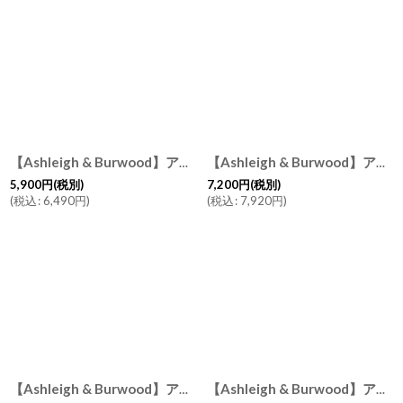
【Ashleigh & Burwood】アシュレイ＆バーウッド フレグランスランプS ルミノシティ Luminosity PFL61H イギリス製
【Ashleigh & Burwood】アシュレイ＆バーウッド 消臭 フレグランスランプL フェアリーマジック Fairy Magic イギリス製
5,900
円
(税別)
7,200
円
(税別)
(
税込
:
6,490
円
)
(
税込
:
7,920
円
)
【Ashleigh & Burwood】アシュレイ＆バーウッド 消臭 フレグランスランプL クリスタルシーズ Crystal seas アロマディフューザー ハンドメイド イギリス
【Ashleigh & Burwood】アシュレイ＆バーウッド シースケイプ Sea Scape フレグランスランプS 消臭剤 フレグランスランプ イギリス