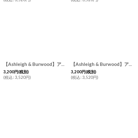
【Ashleigh & Burwood】アシュレイ＆バーウッド 消臭 フレグランスオイル ジャスミン＆チュベローズ 500ml Jasmin & Tuberose イギリス
【Ashleigh & Burwood】アシュレイ＆バーウッド フレグランスオイル ピンクグレープフルーツ PInk Grape fruits 500ml イギリス
3,200
円
(税別)
3,200
円
(税別)
(
税込
:
3,520
円
)
(
税込
:
3,520
円
)