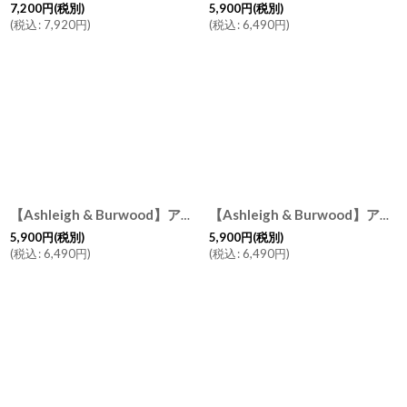
7,200
円
(税別)
5,900
円
(税別)
(
税込
:
7,920
円
)
(
税込
:
6,490
円
)
【Ashleigh & Burwood】アシュレイ＆バーウッド フェアリーボール Fairy ballフレグランスランプS 消臭剤 フレグランスランプ イギリス
【Ashleigh & Burwood】アシュレイ＆バーウッド ピーコックフェザー Peacock feather フレグランスランプS 消臭 フレグランスランプ イギリス
5,900
円
(税別)
5,900
円
(税別)
(
税込
:
6,490
円
)
(
税込
:
6,490
円
)