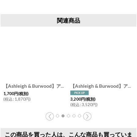
関連商品
【Ashleigh & Burwood】アシュレイ＆バーウッド 消臭 フレグランスオイル ニュートラル 無香 250ml Neutral フレグランスフリー イギリス製
【Ashleigh & Burwood】アシュレイ＆バーウッド フレグランスオイル ピンクピオニー＆ムスク 500ml Pink Peony & Musk イギリス
1,700
円
(税別)
(
税込
:
1,870
円
)
3,200
円
(税別)
(
税込
:
3,520
円
)
この商品を買った人は、こんな商品も買っていま