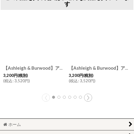
す
【Ashleigh & Burwood】アシュレイ＆バーウッド フレグランスオイル ピンクグレープフルーツ PInk Grape fruits 500ml イギリス
【Ashleigh & Burwood】アシュレイ＆バーウッド フレグランスオイル ロマンス 500ml Romance 消臭 イギリス製
3,200
円
(税別)
3,200
円
(税別)
(
税込
:
3,520
円
)
(
税込
:
3,520
円
)
ホーム