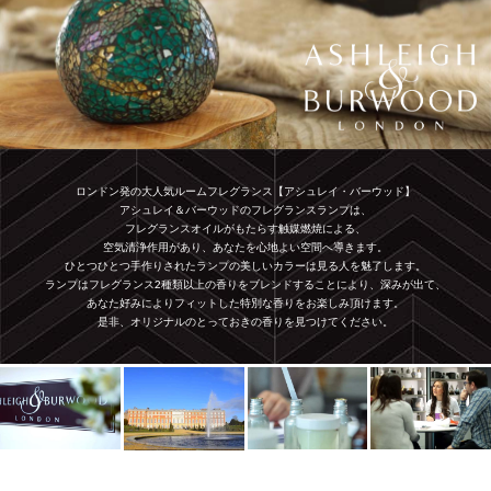
ロンドン発の大人気ルームフレグランス【アシュレイ・バーウッド】
アシュレイ＆バーウッドのフレグランスランプは、
フレグランスオイルがもたらす触媒燃焼による、
空気清浄作用があり、あなたを心地よい空間へ導きます。
ひとつひとつ手作りされたランプの美しいカラーは見る人を魅了します。
ランプはフレグランス2種類以上の香りをブレンドすることにより、深みが出て、
あなた好みによりフィットした特別な香りをお楽しみ頂けます。
是非、オリジナルのとっておきの香りを見つけてください。