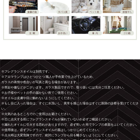
※フレグランスオイルは別売です。
※アロマランプはひとつひとつ 職人が手作業で仕上げているため、
ガラスの表情や色合いが写真と異なる場合があります。
※突起や傷などがございます。ガラス製品ですので、取り扱いには充分ご注意ください。
※お子様やペットの手の届かない所でご使用ください。
※オイルは皮膚や目に触れないようにしてください。
※もし目に入った場合は、すぐに水洗いし、異常を感じた場合はすぐに医師の診察を受けてくださ
い。
※火気のあるところでのご使用はお避けください。
※芯に点火する前にフレグランスオイルが漏れていないか必ずご確認ください。
※漏れたオイルに引火する恐れがありますので、必ず乾いた布でランプの表面をふいてください。
※使用後は、必ずフレグランスオイルの蓋はしっかりしめてください。
※点火時は大変危険ですので、絶対にランプから目を離さないようにしてください。