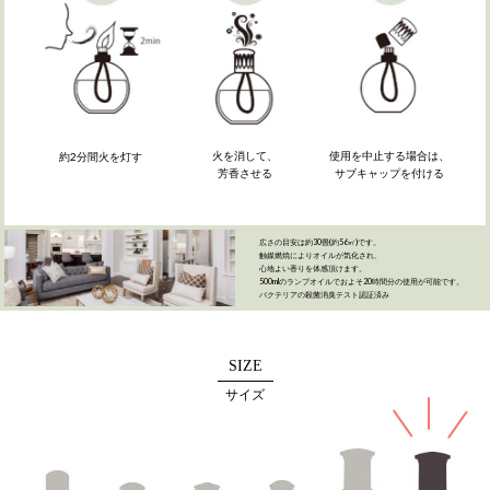
火を消して、
使用を中止する場合は、
約2分間火を灯す
芳香させる
サブキャップを付ける
広さの目安は約30畳(約56㎡)です。
触媒燃焼によりオイルが気化され、
心地よい香りを体感頂けます。
500mlのランプオイルでおよそ20時間分の使用が可能です。
バクテリアの殺菌消臭テスト認証済み
SIZE
サイズ