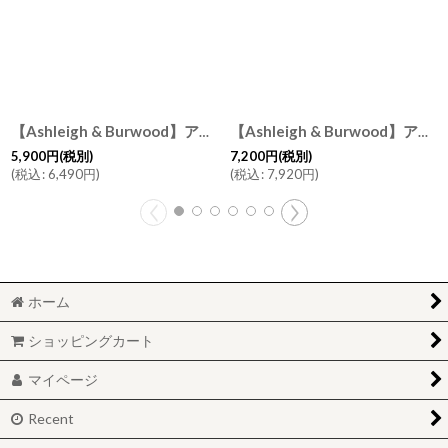
【Ashleigh & Burwood】アシュレイ＆バーウッド フレグランスランプS パーリーシーン Paerly Scene ハンドメイド イギリス製
【Ashleigh & Burwood】アシュレイ＆バーウッド 消臭 フレグランスランプL ムーンライトドリーム Moonlight Dream ハンドメイド イギリス製
5,900
円
(税別)
7,200
円
(税別)
(
税込
:
6,490
円
)
(
税込
:
7,920
円
)
ホーム
ショッピングカート
マイページ
Recent