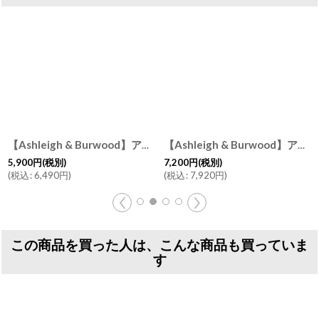
【Ashleigh & Burwood】アシュレイ＆バーウッド 消臭 フレグランスランプS タヒチアンサンセット Tahitian Sunset ハンドメイド イギリス製
【Ashleigh & Burwood】アシュレイ＆バーウッド 消臭 フレグランスランプL モザイクメドゥー Mosaic Meadow ハンドメイド イギリス製
5,900
円
(税別)
7,200
円
(税別)
(
税込
:
6,490
円
)
(
税込
:
7,920
円
)
この商品を買った人は、こんな商品も買っていま
す