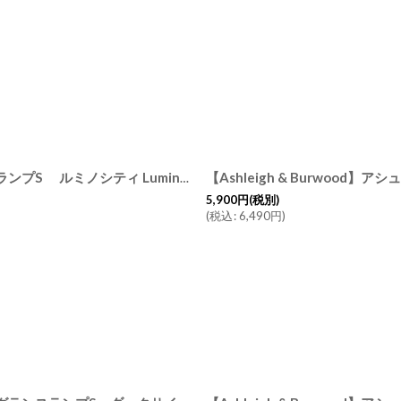
【Ashleigh & Burwood】アシュレイ＆バーウッド フレグランスランプS ルミノシティ Luminosity PFL61H イギリス製
[
PFL61
5,900
円
(税別)
(
税込
:
6,490
円
)