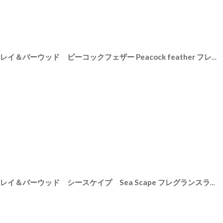
76-PFL61T
]
【Ashleigh & Burwood】アシュレイ＆バーウッド ピーコックフェザー Peacock feather フレグランスランプS 消臭 フレグランスランプ イギリス
[
PFL637
]
【Ashleigh & Burwood】アシュレイ＆バーウッド シースケイプ Sea Scape フレグランスランプS 消臭剤 フレグランスランプ イギリス