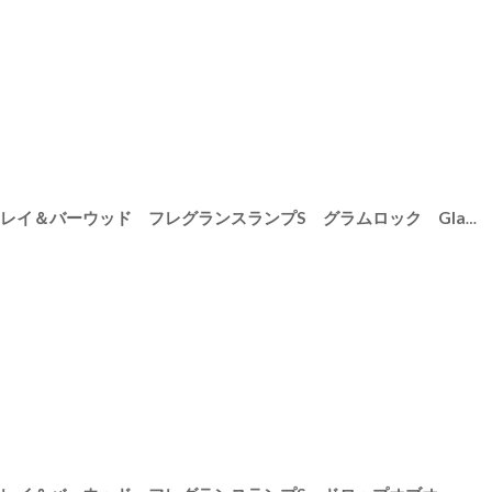
H
]
【Ashleigh & Burwood】アシュレイ＆バーウッド フレグランスランプS グラムロック Glam Rock ハンドメイド イギリス製