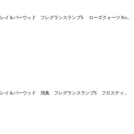
[
PFL60B
]
【Ashleigh & Burwood】アシュレイ＆バーウッド フレグランスランプS ローズクォーツ Rose Quartz ハンドメイド イギリス製
35
]
【Ashleigh & Burwood】アシュレイ＆バーウッド 消臭 フレグランスランプS フロスティッドローズ Frosted Rose ハンドメイド イギリス製