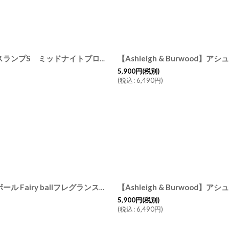
【Ashleigh & Burwood】アシュレイ＆バーウッド フレグランスランプS ミッドナイトブロッサム Midnight Blossom イギリス
[
7
5,900
円
(税別)
(
税込
:
6,490
円
)
【Ashleigh & Burwood】アシュレイ＆バーウッド フェアリーボール Fairy ballフレグランスランプS 消臭剤 フレグランスランプ イギリス
5,900
円
(税別)
(
税込
:
6,490
円
)