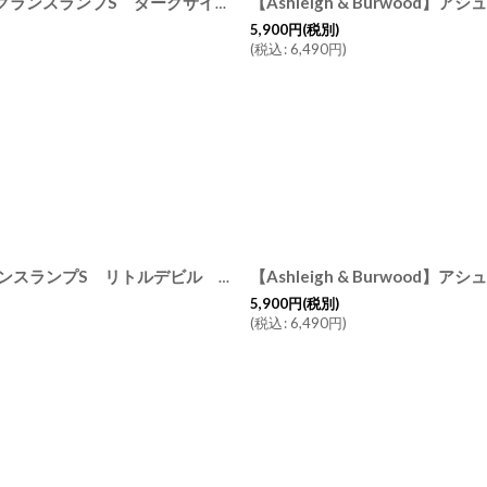
【Ashleigh & Burwood】アシュレイ＆バーウッド 消臭 フレグランスランプS ダークサイドオブザムーン Darkside of the moon ハンドメイド イギリス製
5,900
円
(税別)
(
税込
:
6,490
円
)
【Ashleigh & Burwood】アシュレイ＆バーウッド 消臭 フレグランスランプS リトルデビル Little Devil ハンドメイド イギリス製
5,900
円
(税別)
(
税込
:
6,490
円
)