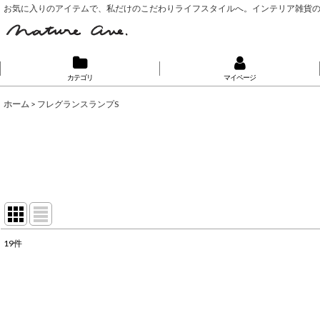
お気に入りのアイテムで、私だけのこだわりライフスタイルへ。インテリア雑貨
カテゴリ
マイページ
ホーム
>
フレグランスランプS
19
件
表示数
:
並び順
: