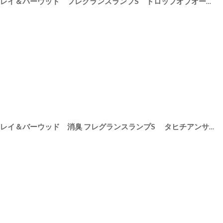
[
PFL60A
]
【Ashleigh & Burwood】アシュレイ＆バーウッド フレグランスランプS ドロップオブオーシャン Drop of ocean ハンドメイド イギリス製
[
PFL666
]
【Ashleigh & Burwood】アシュレイ＆バーウッド 消臭 フレグランスランプS タヒチアンサンセット Tahitian Sunset ハンドメイド イギリス製