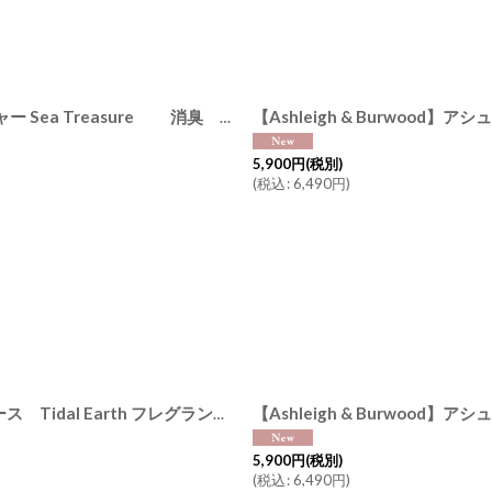
絞り込む
【Ashleigh & Burwood】アシュレイ＆バーウッド シー トレジャー Sea Treasure 消臭 フレグランスランプS ハンドメイド イギリス製
5,900
円
(税別)
(
税込
:
6,490
円
)
【Ashleigh & Burwood】アシュレイ＆バーウッド タイダルアース Tidal Earth フレグランスランプS 消臭剤 フレグランスランプ イギリス
5,900
円
(税別)
(
税込
:
6,490
円
)