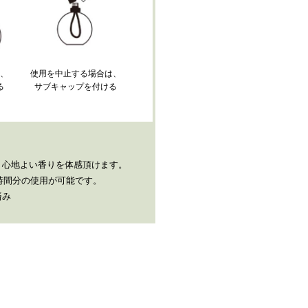
て、
使用を中止する場合は、
る
サブキャップを付ける
。
、心地よい香りを体感頂けます。
0時間分の使用が可能です。
済み