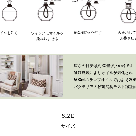
火を消し
約2分間火を灯す
イルを注ぐ
ウィックにオイルを
芳香させ
染み込ませる
広さの目安は約30畳(約56㎡)です
触媒燃焼によりオイルが気化され
500mlのランプオイルでおよそ2
バクテリアの殺菌消臭テスト認証
SIZE
サイズ