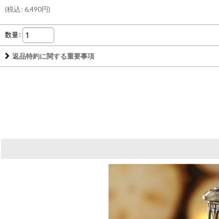
(
税込
:
6,490
円
)
数量
:
返品特約に関する重要事項