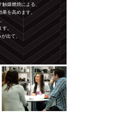
す触媒燃焼による、
効果を高めます。
。
ます。
みが出て、
。