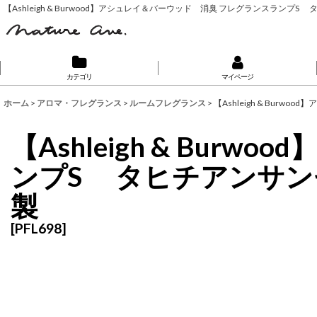
【Ashleigh & Burwood】アシュレイ＆バーウッド 消臭 フレグランスランプS タ
カテゴリ
マイページ
ホーム
>
アロマ・フレグランス
>
ルームフレグランス
>
【Ashleigh & Bur
【Ashleigh & Bu
ンプS タヒチアンサンセット
製
[
PFL698
]