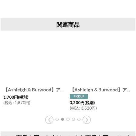
関連商品
【Ashleigh & Burwood】アシュレイ＆バーウッド 消臭 フレグランスオイル ニュートラル 無香 250ml Neutral フレグランスフリー イギリス製
【Ashleigh & Burwood】アシュレイ＆バーウッド フレグランスオイル 500ml スイートオレンジ Sweet Orange イギリス製
[
PF
1,700
円
(税別)
(
税込
:
1,870
円
)
3,200
円
(税別)
(
税込
:
3,520
円
)