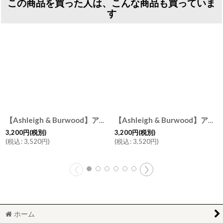
この商品を買った人は、こんな商品も買っていま
す
【Ashleigh & Burwood】アシュレイ＆バーウッド 消臭 フレグランスオイル フレッシュリネン 500ml Fresh Linen イギリス製
【Ashleigh & Burwood】アシュレイ＆バーウッド フレグランスオイル ホワイトティー 500ml White Tea イギリス製
3,200
円
(税別)
3,200
円
(税別)
(
税込
:
3,520
円
)
(
税込
:
3,520
円
)
ホーム