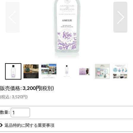
販売価格
:
3,200
円
(税別)
(
税込
:
3,520
円
)
数量
:
返品特約に関する重要事項