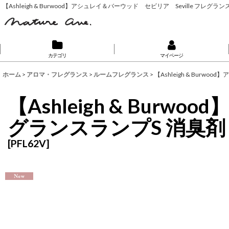
【Ashleigh & Burwood】アシュレイ＆バーウッド セビリア Seville フレ
カテゴリ
マイページ
ホーム
>
アロマ・フレグランス
>
ルームフレグランス
>
【Ashleigh & Bur
【Ashleigh & Bur
グランスランプS 消臭剤
[
PFL62V
]