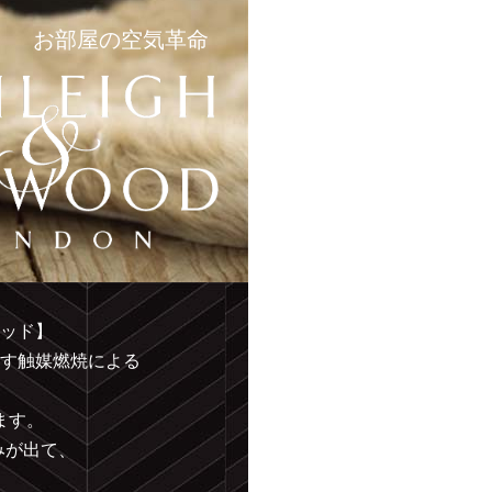
お部屋の空気革命
ッド】
す触媒燃焼による
ます。
みが出て、
。