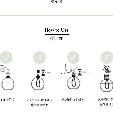
Size: S
How to Use
使い方
火を消し
約2分間火を灯す
イルを注ぐ
ウィックにオイルを
芳香させ
染み込ませる