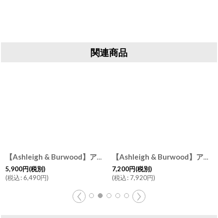
関連商品
【Ashleigh & Burwood】アシュレイ＆バーウッド 消臭 フレグランスランプS タヒチアンサンセット Tahitian Sunset ハンドメイド イギリス製
【Ashleigh & Burwood】アシュレイ＆バーウッド 消臭 フレグランスランプL クリスタルシーズ Crystal seas アロマディフューザー ハンドメイド イギリス
5,900
円
(税別)
7,200
円
(税別)
(
税込
:
6,490
円
)
(
税込
:
7,920
円
)