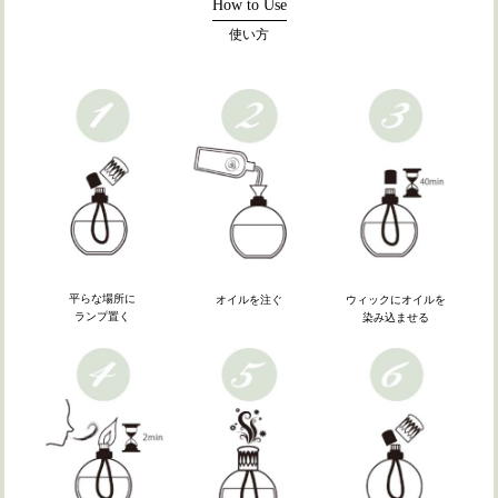
How to Use
使い方
平らな場所に
ウィックにオイルを
オイルを注ぐ
ランプ置く
染み込ませる