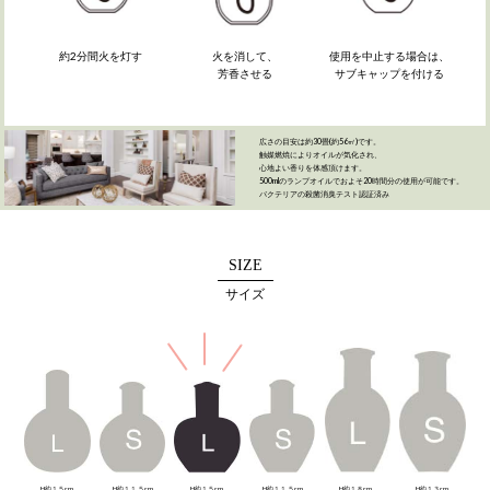
火を消して、
使用を中止する場合は、
約2分間火を灯す
芳香させる
サブキャップを付ける
広さの目安は約30畳(約56㎡)です。
触媒燃焼によりオイルが気化され、
心地よい香りを体感頂けます。
500mlのランプオイルでおよそ20時間分の使用が可能です。
バクテリアの殺菌消臭テスト認証済み
SIZE
サイズ
H約１５cm
H約１１.５cm
H約１５cm
H約１１.５cm
H約１８cm
H約１３cm