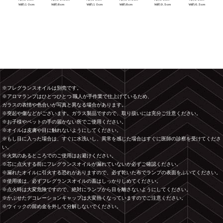
W約１０cm
W約８cm
W約１０cm
W約８cm
W約９.５cm
W約６.５cm
※フレグランスオイルは別売です。
※アロマランプはひとつひとつ 職人が手作業で仕上げているため、
ガラスの表情や色合いが写真と異なる場合があります。
※突起や傷などがございます。ガラス製品ですので、取り扱いには充分ご注意ください。
※お子様やペットの手の届かない所でご使用ください。
※オイルは皮膚や目に触れないようにしてください。
※もし目に入った場合は、すぐに水洗いし、異常を感じた場合はすぐに医師の診察を受けてくださ
い。
※火気のあるところでのご使用はお避けください。
※芯に点火する前にフレグランスオイルが漏れていないか必ずご確認ください。
※漏れたオイルに引火する恐れがありますので、必ず乾いた布でランプの表面をふいてください。
※使用後は、必ずフレグランスオイルの蓋はしっかりしめてください。
※点火時は大変危険ですので、絶対にランプから目を離さないようにしてください。
※かぶせたデコレーションキャップは大変熱くなっていますのでご注意ください。
※ウィックの留め金を外して分解しないでください。