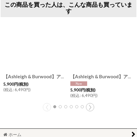
この商品を買った人は、こんな商品も買っていま
す
【Ashleigh & Burwood】アシュレイ＆バーウッド 消臭 フレグランスランプS フロスティッドローズ Frosted Rose ハンドメイド イギリス製
【Ashleigh & Burwood】アシュレイ＆バーウッド セビリア Seville フレグランスランプS 消臭剤 フレグランスランプ イギリス
5,900
円
(税別)
(
税込
:
6,490
円
)
5,900
円
(税別)
(
税込
:
6,490
円
)
ホーム