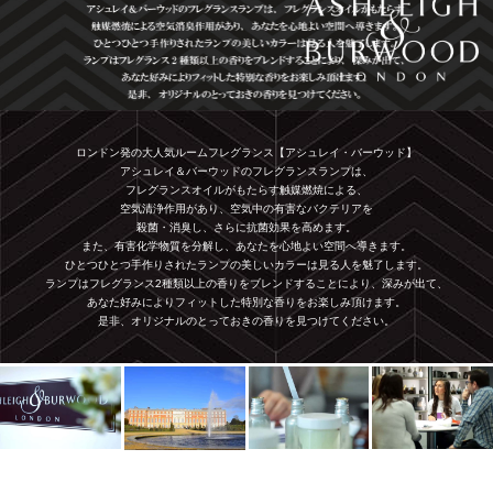
ロンドン発の大人気ルームフレグランス【アシュレイ・バーウッド】
アシュレイ＆バーウッドのフレグランスランプは、
フレグランスオイルがもたらす触媒燃焼による、
空気清浄作用があり、空気中の有害なバクテリアを
殺菌・消臭し、さらに抗菌効果を高めます。
また、有害化学物質を分解し、あなたを心地よい空間へ導きます。
ひとつひとつ手作りされたランプの美しいカラーは見る人を魅了します。
ランプはフレグランス2種類以上の香りをブレンドすることにより、深みが出て、
あなた好みによりフィットした特別な香りをお楽しみ頂けます。
是非、オリジナルのとっておきの香りを見つけてください。