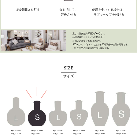
火を消して、
使用を中止する場合は、
約2分間火を灯す
芳香させる
サブキャップを付ける
広さの目安は約30畳(約56㎡)です。
触媒燃焼によりオイルが気化され、
心地よい香りを体感頂けます。
500mlのランプオイルでおよそ20時間分の使用が可能です。
バクテリアの殺菌消臭テスト認証済み
SIZE
サイズ
H約１５cm
H約１１.５cm
H約１５cm
H約１１.５cm
H約１８cm
H約１３cm
W約１０cm
W約８cm
W約１０cm
W約８cm
W約９.５cm
W約６.５cm