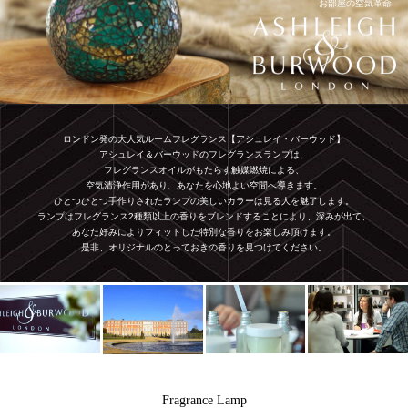
お部屋の空気革命
ロンドン発の大人気ルームフレグランス【アシュレイ・バーウッド】
アシュレイ＆バーウッドのフレグランスランプは、
フレグランスオイルがもたらす触媒燃焼による、
空気清浄作用があり、あなたを心地よい空間へ導きます。
ひとつひとつ手作りされたランプの美しいカラーは見る人を魅了します。
ランプはフレグランス2種類以上の香りをブレンドすることにより、深みが出て、
あなた好みによりフィットした特別な香りをお楽しみ頂けます。
是非、オリジナルのとっておきの香りを見つけてください。
Fragrance Lamp