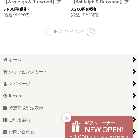
【Ashleigh & Burwood】アシュレイ＆バーウッド ピーコックフェザー Peacock feather フレグランスランプS 消臭 フレグランスランプ イギリス
【Ashleigh & Burwood】アシュレイ＆バーウッド 消臭 フレグランスランプL フロスティッドブルーム Frosted Bloom ハンドメイド イギリス製
5,900
円
(税別)
7,200
円
(税別)
(
税込
:
6,490
円
)
(
税込
:
7,920
円
)
ホーム
ショッピングカート
マイページ
Recent
特定商取引法表示
ご利用案内
ギフトコーナー
NEW OPEN!
お問い合わせ
3,000
¥
以上ご購入で特典アリ