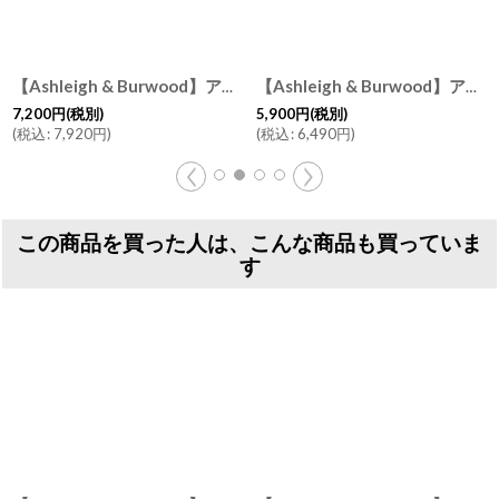
【Ashleigh & Burwood】アシュレイ＆バーウッド 消臭 フレグランスランプL フェアリーマジック Fairy Magic イギリス製
【Ashleigh & Burwood】アシュレイ＆バーウッド ピーコックフェザー Peacock feather フレグランスランプS 消臭 フレグランスランプ イギリス
7,200
円
(税別)
5,900
円
(税別)
(
税込
:
7,920
円
)
(
税込
:
6,490
円
)
この商品を買った人は、こんな商品も買っていま
す