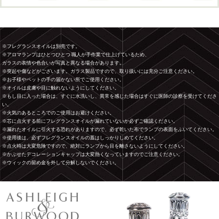
※フレグランスオイルは別売です。
※アロマランプはひとつひとつ 職人が手作業で仕上げているため、
ガラスの表情や色合いが写真と異なる場合があります。
※突起や傷などがございます。ガラス製品ですので、取り扱いには充分ご注意ください。
※お子様やペットの手の届かない所でご使用ください。
※オイルは皮膚や目に触れないようにしてください。
※もし目に入った場合は、すぐに水洗いし、異常を感じた場合はすぐに医師の診察を受けてくださ
い。
※火気のあるところでのご使用はお避けください。
※芯に点火する前にフレグランスオイルが漏れていないか必ずご確認ください。
※漏れたオイルに引火する恐れがありますので、必ず乾いた布でランプの表面をふいてください。
※使用後は、必ずフレグランスオイルの蓋はしっかりしめてください。
※点火時は大変危険ですので、絶対にランプから目を離さないようにしてください。
※かぶせたデコレーションキャップは大変熱くなっていますのでご注意ください。
※ウィックの留め金を外して分解しないでください。