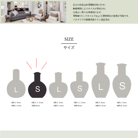
広さの目安は約30畳(約56㎡)です。
触媒燃焼によりオイルが気化され、
心地よい香りを体感頂けます。
500mlのランプオイルでおよそ20時間分の使用が可能です。
バクテリアの殺菌消臭テスト認証済み
SIZE
サイズ
H約１５cm
H約１１.５cm
H約１５cm
H約１１.５cm
H約１８cm
H約１３cm
W約１０cm
W約８cm
W約１０cm
W約８cm
W約９.５cm
W約６.５cm