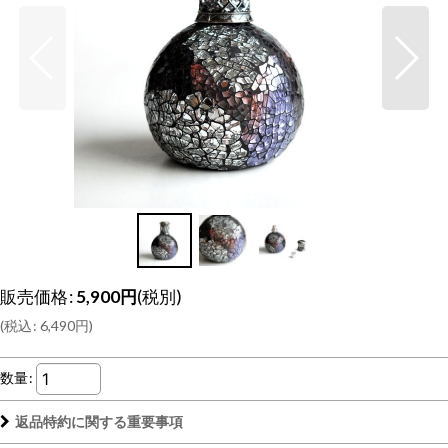
販売価格
:
5,900
円
(税別)
(
税込
:
6,490
円
)
数量
:
返品特約に関する重要事項