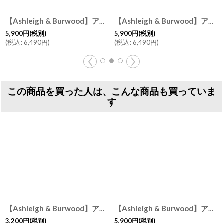
【Ashleigh & Burwood】アシュレイ＆バーウッド 消臭 フレグランスランプS タヒチアンサンセット Tahitian Sunset ハンドメイド イギリス製
【Ashleigh & Burwood】アシュレイ＆バーウッド フレグランスランプS エンチャンテッドフォレスト Enchanted Forest ハンドメイド イギリス製
5,900
円
(税別)
5,900
円
(税別)
(
税込
:
6,490
円
)
(
税込
:
6,490
円
)
この商品を買った人は、こんな商品も買っていま
す
【Ashleigh & Burwood】アシュレイ＆バーウッド フレグランスオイル ピオニー Peony 500ml 消臭 フレグランスランプ イギリス
【Ashleigh & Burwood】アシュレイ＆バーウッド フレグランスランプS パーリーシーン Paerly Scene ハンドメイド イギリス製
3,200
円
(税別)
5,900
円
(税別)