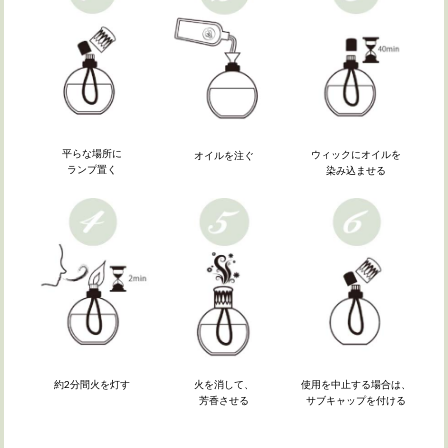
平らな場所に
ウィックにオイルを
オイルを注ぐ
ランプ置く
染み込ませる
火を消して、
使用を中止する場合は、
約2分間火を灯す
芳香させる
サブキャップを付ける