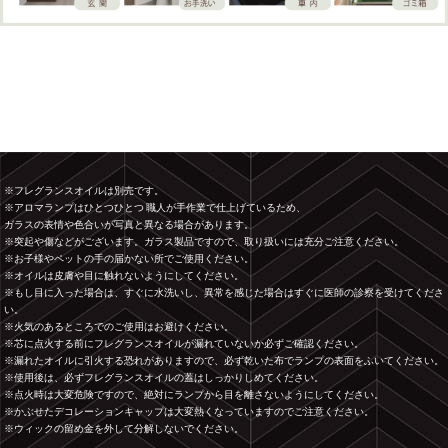
※フレグランスオイルは別売です。
※アロマランプはひとつひとつ 職人が手作業で仕上げているため、
ガラスの表情や色合いが写真と異なる場合があります。
※突起や傷などがございます。ガラス製品ですので、取り扱いには充分ご注意ください。
※お子様やペットの手の届かない所でご使用ください。
※オイルは皮膚や目に触れないようにしてください。
※もし目に入った場合は、すぐに水洗いし、異常を感じた場合はすぐに医師の診察を受けてくださ
い。
※火気のあるところでのご使用はお避けください。
※芯に点火する前にフレグランスオイルが漏れていないか必ずご確認ください。
※漏れたオイルに引火する恐れがありますので、必ず乾いた布でランプの表面をふいてください。
※使用後は、必ずフレグランスオイルの蓋はしっかりしめてください。
※点火時は大変危険ですので、絶対にランプから目を離さないようにしてください。
※かぶせたデコレーションキャップは大変熱くなっていますのでご注意ください。
※ウィックの留め金を外して分解しないでください。