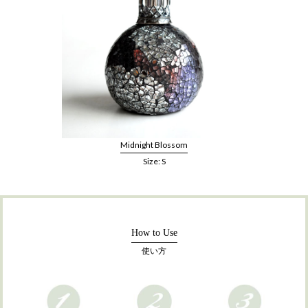
Midnight Blossom
Size: S
How to Use
使い方