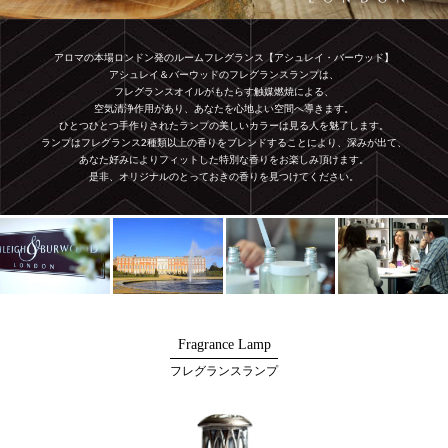
アロマの本場ロンドン発のルームフレグランス【アシュレイ・バーウッド】
アシュレイ＆バーウッドのフレグランスランプは、
フレグランスオイルがもたらす触媒燃焼による、
空気清浄作用があり、あなたを心地よい空間へ導きます。
ひとつひとつ手作りされたランプの美しいカラーは見る人を魅了します。
ランプはフレグランス2種類以上の香りをブレンドすることにより、深みが出て、
あなた好みによりフィットした特別な香りをお楽しみ頂けます。
是非、オリジナルのとっておきの香りを見つけてください。
Fragrance Lamp
フレグランスランプ