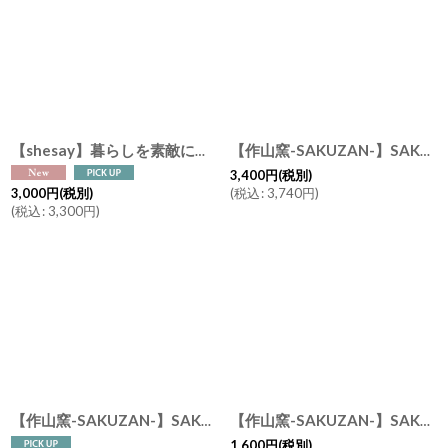
【shesay】暮らしを素敵にしてくれる リューズガラスのガラスドーム (φ 4.5cm ・φ17.5cm)
【作山窯-SAKUZAN-】SAKUZAN DAYS Sara ティーポット 520ml ステンレス茶こし付き サラ (グレイ・ネイビー・クリーム) 日本製
3,400
円
(税別)
(
税込
:
3,740
円
)
3,000
円
(税別)
(
税込
:
3,300
円
)
【作山窯-SAKUZAN-】SAKUZAN DAYS Sara スープマグ 約380cc スープカップ 磁器 日本製 美濃焼
【作山窯-SAKUZAN-】SAKUZAN DAYS Sara Cup カップ 250cc マグカップ 日本製 クリーム ターコイズ ピンク グレー ネイビー ブラウン イエロー
1,600
円
(税別)