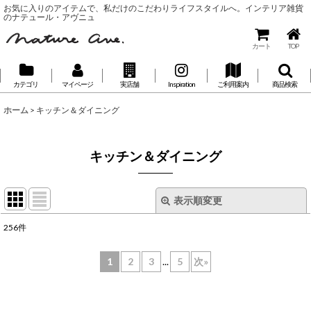
お気に入りのアイテムで、私だけのこだわりライフスタイルへ。インテリア雑貨
のナテュール・アヴニュ
カート
TOP
カテゴリ
マイページ
実店舗
Inspiration
ご利用案内
商品検索
ホーム
>
キッチン＆ダイニング
キッチン＆ダイニング
表示順変更
閉じる
256
件
表示数
:
1
2
3
...
5
次
»
並び順
: