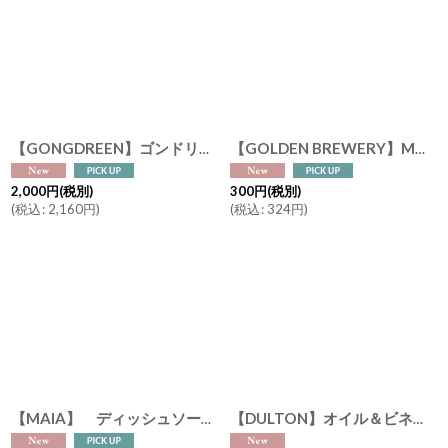
絞り込む
【GONGDREEN】ゴンドリーン タグ付きティーバッグ イヌ（アールグレイ）、ネコ（ハイビスカスブラックティー）、ウサギ（ルイボス）、音楽ネコ（韓国茶） 6袋入り 紅茶 癒しのギフト
【GOLDEN BREWERY】MOM'S BREW マムズ ブリュー ノンアルコールビール 日本製（オリジナル・レモン）出産祝い 人工甘味料不使用 大麦麦芽100％ 炭酸飲料
2,000
円
(税別)
300
円
(税別)
(
税込
:
2,160
円
)
(
税込
:
324
円
)
【MAIA】 ディッシュソープ 濃縮タイプ 500ml ベルガモット＆ローズマリーの香り｜97.8％天然由来成分 食器用洗剤 ホワイトビネガー配合 マイア フランス製
【DULTON】オイル＆ビネガーガラスボトル （200・350・500ml）ダルトン 美味しいまま頂けるオイシイボトル 酸化防止 片手開閉