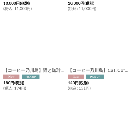
10,000
円
(税別)
10,000
円
(税別)
(
税込
:
11,000
円
)
(
税込
:
11,000
円
)
【コーヒー乃川島】猫と珈琲と本 ドリップバッグ デカフ コーヒー 8g カフェインレス 子猫
【コーヒー乃川島】Cat, Coffee and Book ドリップバッグ ブレンドコーヒー 8g マイルド ヨーロピアン スペシャル
180
円
(税別)
140
円
(税別)
(
税込
:
194
円
)
(
税込
:
151
円
)