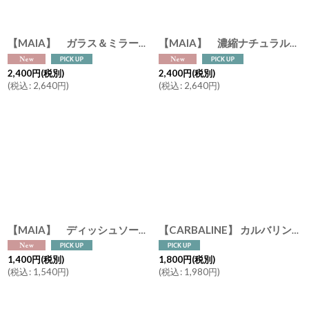
【MAIA】 ガラス＆ミラークリーナー ホワイトフラワーの香り 500ml ｜ 窓・鏡用洗剤 拭き跡ゼロ 植物由来成分 マイア フランス製
【MAIA】 濃縮ナチュラルマルチクリーナー ベルガモット 500ml スプレーボトル｜ 住宅用洗剤 万能クリーナー 植物由来成分 マイア フランス製
2,400
円
(税別)
2,400
円
(税別)
(
税込
:
2,640
円
)
(
税込
:
2,640
円
)
【MAIA】 ディッシュソープ ベビー＆敏感肌用 500ml コットンフラワーの香り｜97.8％天然由来成分 哺乳瓶洗い 食器用洗剤 アレルゲンフリー ホワイトビネガー配合 マイア フランス製
【CARBALINE】 カルバリン リフレッシュ ハンドジェル １２５ml アルコール70％ 保湿成分配合
1,400
円
(税別)
1,800
円
(税別)
(
税込
:
1,540
円
)
(
税込
:
1,980
円
)