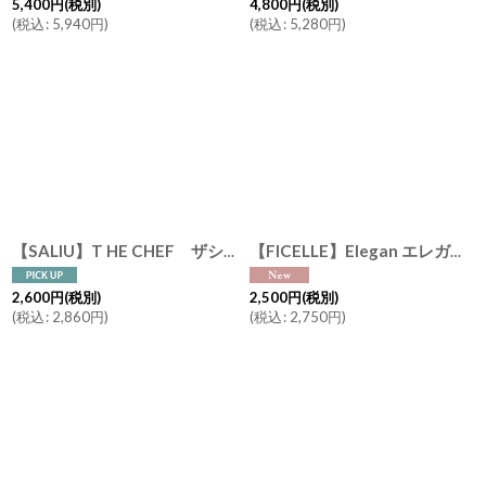
5,400
円
(税別)
4,800
円
(税別)
(
税込
:
5,940
円
)
(
税込
:
5,280
円
)
【SALIU】T HE CHEF ザシェフ フライパンS Frying Pan φ17.5cm 耐熱陶器 日本製 クッキングプレート 簡単料理 魚焼きグリル オーブン レンジ トースター
【FICELLE】Elegan エレガン 深皿 DD 黒土 クラシカルプレート グレイ フィセル 日本製 美濃焼 24.3 x 17 x 4.5cm
2,600
円
(税別)
2,500
円
(税別)
(
税込
:
2,860
円
)
(
税込
:
2,750
円
)