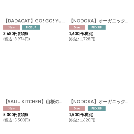
【DADACAT】GO! GO! YUBARI !! GO! GO! JAPAN !! ゼリー缶 9個入り （夕張メロンx3 白桃x3 りんごx3） 日本画家の伊藤清子デザイン Made in Japan
【NODOKA】オーガニック抹茶 特選抹茶 日本茶パウダー Premium Matcha Green tea powder 有機碾茶 20g (2g 10本） 静岡 日本産
3,680
円
(税別)
1,600
円
(税別)
(
税込
:
3,974
円
)
(
税込
:
1,728
円
)
【SALIU KITCHEN】山桜の木蓋バターケース 250g（海外サイズ対応） 日本製 美濃焼 磁器 蜜蝋仕上げ Made in Japan
【NODOKA】オーガニック抹茶 特選抹茶 日本茶パウダー Premium Matcha Green tea powder 有機碾茶 30g 静岡 日本産
5,000
円
(税別)
1,500
円
(税別)
(
税込
:
5,500
円
)
(
税込
:
1,620
円
)