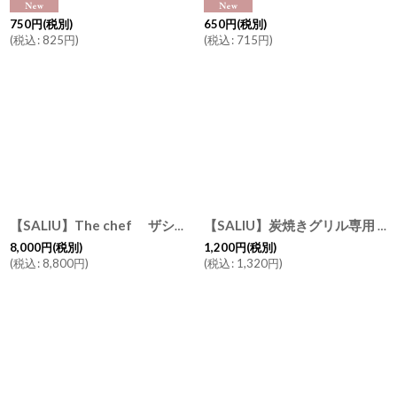
750
円
(税別)
650
円
(税別)
(
税込
:
825
円
)
(
税込
:
715
円
)
【SALIU】The chef ザシェフ 炭焼きグリル 小 水コンロ 美濃焼 日本製 おしゃれな生活
【SALIU】炭焼きグリル専用 オガ炭 おが炭 グリル用炭 日本製 ロロ
8,000
円
(税別)
1,200
円
(税別)
(
税込
:
8,800
円
)
(
税込
:
1,320
円
)