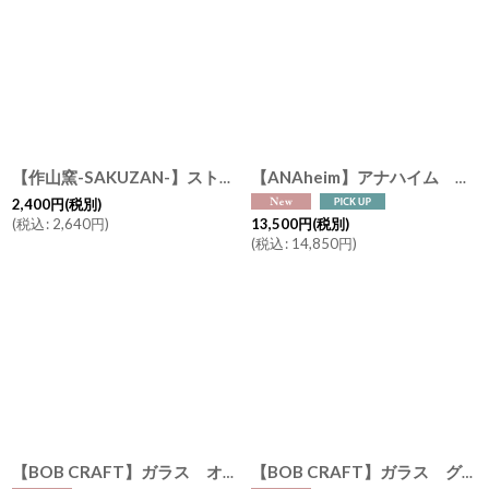
【作山窯-SAKUZAN-】ストライプ マグカップ DAYS SARA ホワイト ブロンズ 黒土 Stripe Mugcup 日本製 美濃焼
【ANAheim】アナハイム モルタル コーヒー ドリッパー スタンド "シングル / ナチュラル" | ハンドメイドの美しいコーヒースタンド
2,400
円
(税別)
(
税込
:
2,640
円
)
13,500
円
(税別)
(
税込
:
14,850
円
)
【BOB CRAFT】ガラス オーバル小皿 w130xD90x25cm Oval Small Plate クリア
【BOB CRAFT】ガラス グラミネクープ φ98xH87cm Gramine Coup クリア