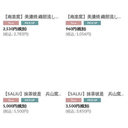
【南楽窯】美濃焼 織部流し 片口抹茶碗 日本製 φ13cm 抹茶オレ
【南楽窯】美濃焼 織部流し 湯呑み 小鉢 日本製 φ8.5cm
2,530
円
(税別)
960
円
(税別)
(
税込
:
2,783
円
)
(
税込
:
1,056
円
)
【SALIU】抹茶彼是 兵山窯 片口抹茶碗 粉引き 黒柿釉 美濃焼 日本製 SALIU craft Japan 抹茶ラテ 抹茶を楽しむ
【SALIU】抹茶彼是 兵山窯 こぶり抹茶碗 粉引き 黒柿釉 美濃焼 日本製 SALIU craft Japan 抹茶ラテ 抹茶を楽しむ
5,000
円
(税別)
3,500
円
(税別)
(
税込
:
5,500
円
)
(
税込
:
3,850
円
)