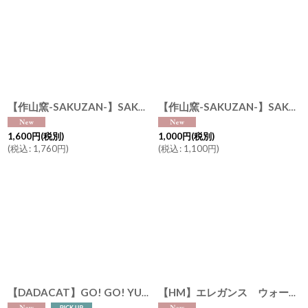
【作山窯-SAKUZAN-】SAKUZAN DAYS Sara ストーングレー Stone Gray カップ Cup マグカップ 250cc 日本製 美濃焼
【作山窯-SAKUZAN-】SAKUZAN DAYS Sara Saucer ソーサー プレート φ 14cm 日本製
1,600
円
(税別)
1,000
円
(税別)
(
税込
:
1,760
円
)
(
税込
:
1,100
円
)
【DADACAT】GO! GO! YUBARI !! GO! GO! JAPAN !! ゼリー缶 4個入り （夕張メロンx２ 白桃 りんご） 日本画家の伊藤清子デザイン Made in Japan
【HM】エレガンス ウォールクロック スクエア Elegance Wall Clock 60cmx60cm かけ時計 インテリア