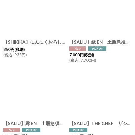
【SHIKIKA】にんにくおろし 暮らしの小道具 にんにく 擦りおろし 白 磁器 美濃焼 日本製SALLIU
【SALIU】縁 EN 土瓶急須 600ml 日本製 美濃焼 ( 白・黒・灰 )
850
円
(税別)
(
税込
:
935
円
)
7,000
円
(税別)
(
税込
:
7,700
円
)
【SALIU】縁 EN 土瓶急須 400ml 日本製 美濃焼 ( 白・黒・灰 )
【SALIU】THE CHEF ザシェフ ベイクポット S BakePot 耐熱陶器 直火 オーブン 電子レンジ グリル 簡単料理 土鍋 日本製