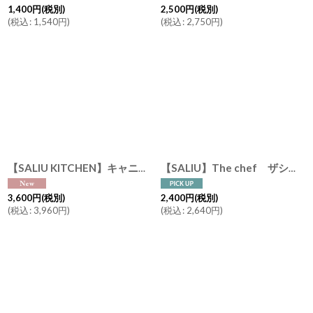
1,400
円
(税別)
2,500
円
(税別)
(
税込
:
1,540
円
)
(
税込
:
2,750
円
)
【SALIU KITCHEN】キャニスター SK00 マットな質感 日本製 磁器 シンプル （SUGAR SALT TEA COFFEE）ホワイト グレイ サリウキッチン
【SALIU】The chef ザシェフ ベイクパン ミニ 本体＋蓋 日本製 耐熱陶器 耐熱性能400℃ クッキングプレート 簡単料理 魚焼きグリル オーブン レンジ トースター
3,600
円
(税別)
2,400
円
(税別)
(
税込
:
3,960
円
)
(
税込
:
2,640
円
)