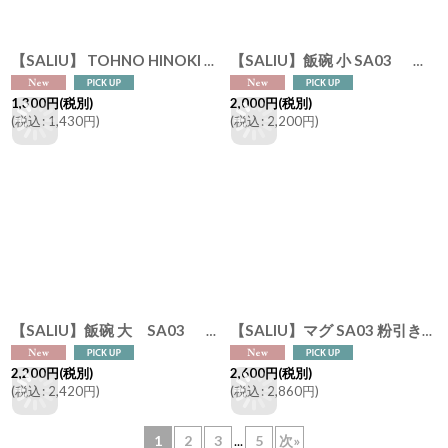
【SALIU】 TOHNO HINOKI しゃもじ 東濃ひのき 天然木 無塗装 檜 縁起物 日本製 LOLO
【SALIU】飯碗 小 SA03 粉引き 黒柿釉 茶碗 φ110x61mm 白 黒 サリウ 陶器 美濃焼 日本製
1,300
円
(税別)
2,000
円
(税別)
(
税込
:
1,430
円
)
(
税込
:
2,200
円
)
【SALIU】飯碗 大 SA03 粉引き 黒柿釉 茶碗 φ118x67mm 白 黒 サリウ 陶器 美濃焼 日本製
【SALIU】マグ SA03 粉引き 黒柿釉 マグカップ 黒 サリウ 陶器 美濃焼 ロロ LOLO 日本製
2,200
円
(税別)
2,600
円
(税別)
(
税込
:
2,420
円
)
(
税込
:
2,860
円
)
1
2
3
...
5
次
»