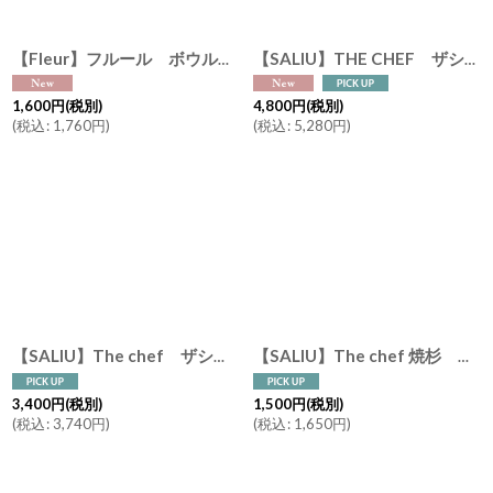
【Fleur】フルール ボウル 黒土 Des Pre 日本製 美濃焼 16.5 x 14 x 5.5cm
【SALIU】THE CHEF ザシェフ ベイクパンS 蓋付き 耐熱陶器 日本製 クッキングプレート 簡単料理 魚焼きグリル オーブン レンジ 直火対応
1,600
円
(税別)
4,800
円
(税別)
(
税込
:
1,760
円
)
(
税込
:
5,280
円
)
【SALIU】The chef ザシェフ グリルプレート L 陶板 耐熱陶器 日本製 クッキングプレート 簡単料理 魚焼きグリル オーブン レンジ トースター
【SALIU】The chef 焼杉 プレートS なべしき 木製 日本製 W220 x D165 x H10
3,400
円
(税別)
1,500
円
(税別)
(
税込
:
3,740
円
)
(
税込
:
1,650
円
)