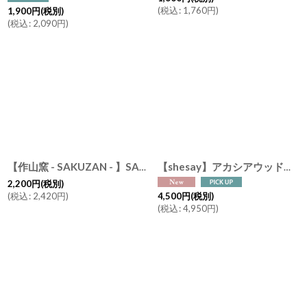
(
税込
:
1,760
円
)
1,900
円
(税別)
(
税込
:
2,090
円
)
【作山窯 - SAKUZAN - 】SAKUZAN DAYS Sara オーバル M 23.5cm Oval M お皿 ディナープレート 磁器 日本製
【shesay】アカシアウッド ケーキスタンド 木製 高台 スタンドトレイ ( S φ 17cm / L φ21cm )
2,200
円
(税別)
(
税込
:
2,420
円
)
4,500
円
(税別)
(
税込
:
4,950
円
)