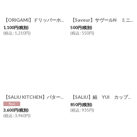
【ORIGAMI】ドリッパーホルダー Wooden Dripper Holder S・M兼用 アカシア 木製 オリガミ
【Saveur】サヴールN ミニプレート φ11cm ブロンズ ホワイト 小皿 豆皿 日本製 サブール
1,100
円
(税別)
500
円
(税別)
(
税込
:
1,210
円
)
(
税込
:
550
円
)
【SALIU KITCHEN】バターケース 日本製 海外規格 200g 250g 磁器 食洗機OK
【SALIU】結 YUI カップ小 白 灰 浅葱 墨 130ml 美濃焼 湯のみ 日本製
850
円
(税別)
(
税込
:
935
円
)
3,600
円
(税別)
(
税込
:
3,960
円
)