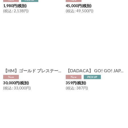
1,980
円
(税別)
45,000
円
(税別)
(
税込
:
2,138
円
)
(
税込
:
49,500
円
)
【HM】ゴールド プレステージ スレッジ Gold Prestige Sledge テーブルデコレーション インテリア
【DADACA】 GO! GO! JAPAN !! ゼリー （夕張メロン 白桃 りんご） 日本画家の伊藤清子デザイン Made in Japan 猫好きさんへ！
30,000
円
(税別)
359
円
(税別)
(
税込
:
33,000
円
)
(
税込
:
387
円
)