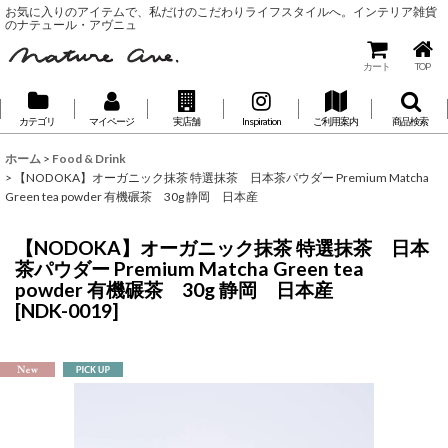
お気に入りのアイテムで、私だけのこだわりライフスタイルへ。インテリア雑貨
のナテュール・アヴニュ
カート
TOP
カテゴリ
マイページ
実店舗
Inspiration
ご利用案内
商品検索
ホーム
>
Food & Drink
>
【NODOKA】オーガニック抹茶 特選抹茶 日本茶パウダー Premium Matcha
Green tea powder 有機碾茶 30g 静岡 日本産
【NODOKA】オーガニック抹茶 特選抹茶 日本
茶パウダー Premium Matcha Green tea
powder 有機碾茶 30g 静岡 日本産
[
NDK-0019
]