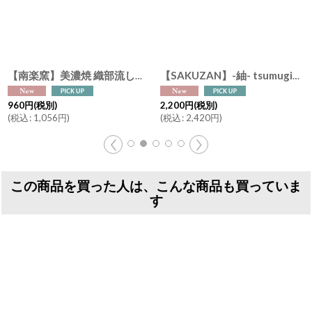
【南楽窯】美濃焼 織部流し 湯呑み 小鉢 日本製 φ8.5cm
[
NR-oribe-02
]
[
NR-or
【SAKUZAN】-紬- tsumugi 片口碗 碗 中鉢 抹茶ラテボウル 作山窯 日本製 美濃焼 φ13cm
960
円
(税別)
2,200
円
(税別)
(
税込
:
1,056
円
)
(
税込
:
2,420
円
)
この商品を買った人は、こんな商品も買っていま
す