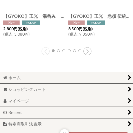
【GYOKO】玉光 湯呑み カップ 伝統工芸士 玉光陶苑 常滑焼 日本製 急須
【GYOKO】玉光 急須 伝統工芸士 玉光陶苑 常滑焼 日本製 急須
2,800
円
(税別)
8,500
円
(税別)
(
税込
:
3,080
円
)
(
税込
:
9,350
円
)
ホーム
ショッピングカート
マイページ
Recent
特定商取引法表示