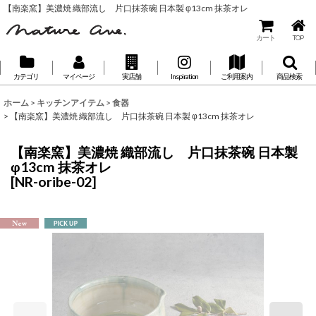
【南楽窯】美濃焼 織部流し 片口抹茶碗 日本製 φ13cm 抹茶オレ
カート
TOP
カテゴリ
マイページ
実店舗
Inspiration
ご利用案内
商品検索
ホーム
>
キッチンアイテム
>
食器
>
【南楽窯】美濃焼 織部流し 片口抹茶碗 日本製 φ13cm 抹茶オレ
【南楽窯】美濃焼 織部流し 片口抹茶碗 日本製
φ13cm 抹茶オレ
[
NR-oribe-02
]