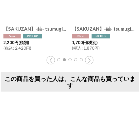
ribe-01
]
【SAKUZAN】-紬- tsumugi 碗 飯碗 茶碗 ボウル つむぎ 作山窯 日本製
【SAKUZAN】-紬- tsumugi カップ ゴス サビ 茶碗 ボウル ラテアート 作山窯 日本製
2,200
円
(税別)
1,700
円
(税別)
(
税込
:
2,420
円
)
(
税込
:
1,870
円
)
この商品を買った人は、こんな商品も買っていま
す