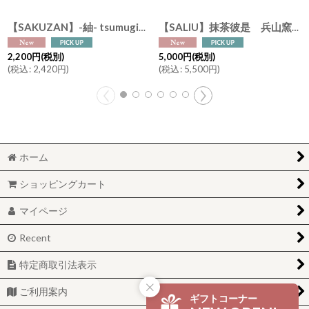
【SAKUZAN】-紬- tsumugi 片口碗 碗 中鉢 抹茶ラテボウル 作山窯 日本製 美濃焼 φ13cm
【SALIU】抹茶彼是 兵山窯 片口抹茶碗 粉引き 黒柿釉 美濃焼 日本製 SALIU craft Japan 抹茶ラテ 抹茶を楽しむ
2,200
円
(税別)
5,000
円
(税別)
(
税込
:
2,420
円
)
(
税込
:
5,500
円
)
ホーム
ショッピングカート
マイページ
Recent
特定商取引法表示
ご利用案内
ギフトコーナー