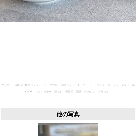
オリガミ ORIGAMI カフェラテ ラテボウル ６oz ラテアート コーヒー ピンク ベージュ グレイ ネ
イビー マットカラー 艶なし 美濃焼 陶器 かわいい カラフル
他の写真