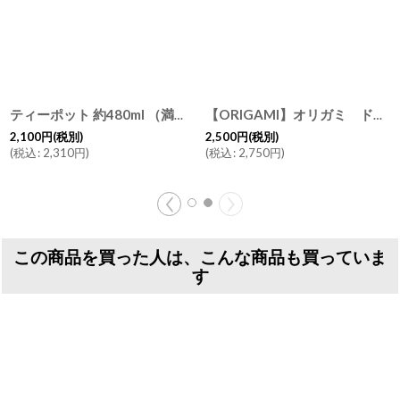
ティーポット 約480ml （満水約560cc）コーヒーサーバー 珈琲 陶器 磁器 日本製
[
78764763
]
【ORIGAMI】オリガミ ドリッパー Dripper S カラフル コーヒードリッパー 珈琲 陶器 磁器 日本製 カフェ おしゃれ 美濃焼
2,100
円
(税別)
2,500
円
(税別)
(
税込
:
2,310
円
)
(
税込
:
2,750
円
)
この商品を買った人は、こんな商品も買っていま
す