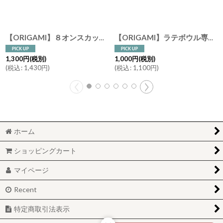
【ORIGAMI】８オンスカップ ラテ/コップ/オリガミ/珈琲/陶器/磁器/日本製
【ORIGAMI】ラテボウル専用ソーサー ６オンス８オンス 10 オンス ソーサー オリガミ 珈琲 磁器 日本製 Latte Bowl Saucer Clear color
1,300
円
(税別)
1,000
円
(税別)
(
税込
:
1,430
円
)
(
税込
:
1,100
円
)
ホーム
ショッピングカート
マイページ
Recent
特定商取引法表示