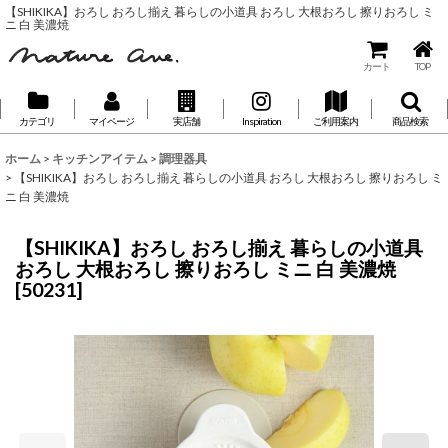
【SHIKIKA】おろし おろし揃え 暮らしの小道具 おろし 大根おろし 擦りおろし ミ
ニ 白 美濃焼
カート
TOP
カテゴリ
マイページ
実店舗
Inspiration
ご利用案内
商品検索
ホーム
>
キッチンアイテム
>
調理器具
>
【SHIKIKA】おろし おろし揃え 暮らしの小道具 おろし 大根おろし 擦りおろし ミ
ニ 白 美濃焼
【SHIKIKA】おろし おろし揃え 暮らしの小道具
おろし 大根おろし 擦りおろし ミニ 白 美濃焼
[
50231
]