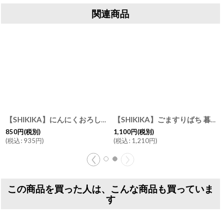
関連商品
【SHIKIKA】にんにくおろし 暮らしの小道具 にんにく 擦りおろし 白 磁器 美濃焼 日本製SALLIU
【SHIKIKA】ごますりばち 暮らしの小道具 すりばち すり鉢 ごま 美濃焼
850
円
(税別)
1,100
円
(税別)
(
税込
:
935
円
)
(
税込
:
1,210
円
)
この商品を買った人は、こんな商品も買っていま
す