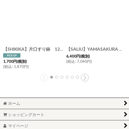
【SHIKIKA】片口すり鉢 12 φ12cm 白唐津 黒唐津 美濃焼 陶器 日本製 SALIU LOLO
【SALIU】YAMASAKURA 山桜 まないた 大 40ｃｍ 天然木 /山桜材/さくら/天然木/まな板/カッティングボード/木製/日本製
6,400
円
(税別)
(
税込
:
7,040
円
)
1,700
円
(税別)
(
税込
:
1,870
円
)
ホーム
ショッピングカート
マイページ