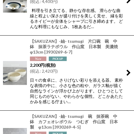
(
税込
:
4,400
円
)
料理を引き立てる、静かな存在感。 滑らかな曲
線と程よい深さが盛り付けを美しく見せ、 縁を彩
るネイビーが全体をシャープに引き締めます。 ど
んな料理にもなじみ、1枚あるだ…
【SAKUZAN】-紬- tsumugi 片口碗 碗 中
鉢 抹茶ラテボウル 作山窯 日本製 美濃焼
φ13cm
[
3930269-6-7
]
2,200
円
(税別)
(
税込
:
2,420
円
)
日々の食卓に、さりげない彩りを添える器。 素朴
な表情の中に、小さな色の粒や、ガラス釉が描く
自然なラインが浮かび上がります。 ひとつとして
同じものがない、やわらかな個性。 どこかあたた
かみを感じる佇まい…
【SAKUZAN】-紬- tsumugi 碗 抹茶碗 中
鉢 カフェオレボウル つむぎ 作山窯 日本
製 φ13cm
[
3930269-4-5
]