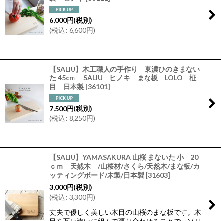
6,000
円
(税別)
(
税込
:
6,600
円
)
【SALIU】木工職人の手作り 東濃ひのきまない
た 45cm SALIU ヒノキ まな板 LOLO 柾
目 日本製
[
36101
]
7,500
円
(税別)
(
税込
:
8,250
円
)
【SALIU】YAMASAKURA 山桜 まないた 小 20
ｃｍ 天然木 /山桜材/さくら/天然木/まな板/カ
ッティングボード/木製/日本製
[
31603
]
3,000
円
(税別)
(
税込
:
3,300
円
)
丈夫で優しく美しい木目の山桜のまな板です。木
目を互い違いに組んで張り合わせることで、ソリ