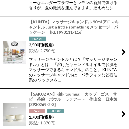
ィーなエルダーフラワーとレモンの新鮮で弾ける
香りが、夏の微風を運んできます。控えめなシ…
【KLINTA】マッサージキャンドル 90ml アロマキ
ャンドル Just a little something メッセージ パ
ッケージ
[
KLT990111-116
]
2,500
円
(税別)
(
税込
:
2,750
円
)
マッサージキャンドルとは？「マッサージキャン
ドル」とは、「溶けたキャンドルオイルでお肌を
マッサージできるキャンドル」のこと。 KLINTA
のマッサージキャンドルは、パラフィンなど石油
系の ワックスを…
【SAKUZAN】-紬- tsumugi カップ ゴス サ
ビ 茶碗 ボウル ラテアート 作山窯 日本製
[
3930269-2-3
]
1,700
円
(税別)
(
税込
:
1,870
円
)