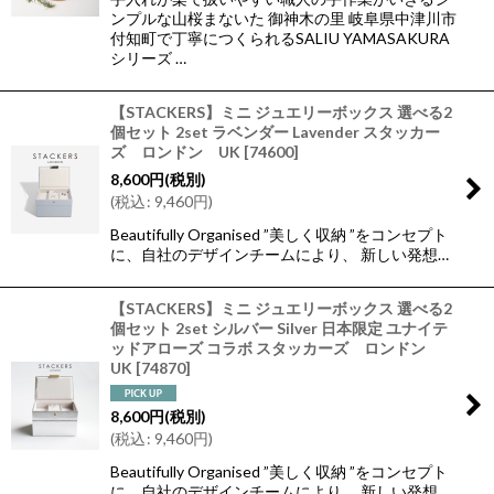
ンプルな山桜まないた 御神木の里 岐阜県中津川市
付知町で丁寧につくられるSALIU YAMASAKURA
シリーズ …
【STACKERS】ミニ ジュエリーボックス 選べる2
個セット 2set ラベンダー Lavender スタッカー
ズ ロンドン UK
[
74600
]
8,600
円
(税別)
(
税込
:
9,460
円
)
Beautifully Organised ”美しく収納 ”をコンセプト
に、自社のデザインチームにより、 新しい発想…
【STACKERS】ミニ ジュエリーボックス 選べる2
個セット 2set シルバー Silver 日本限定 ユナイテ
ッドアローズ コラボ スタッカーズ ロンドン
UK
[
74870
]
8,600
円
(税別)
(
税込
:
9,460
円
)
Beautifully Organised ”美しく収納 ”をコンセプト
に、自社のデザインチームにより、 新しい発想…