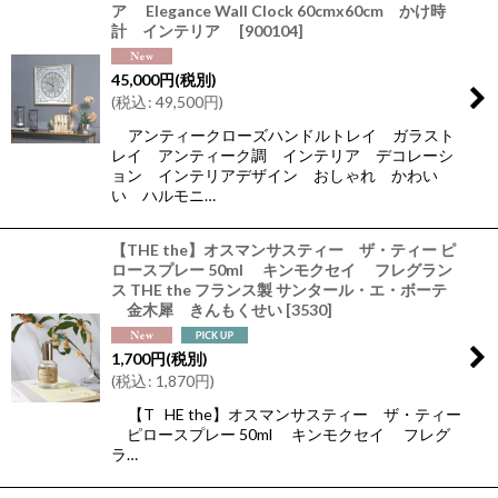
ア Elegance Wall Clock 60cmx60cm かけ時
計 インテリア
[
900104
]
45,000
円
(税別)
(
税込
:
49,500
円
)
アンティークローズハンドルトレイ ガラスト
レイ アンティーク調 インテリア デコレーシ
ョン インテリアデザイン おしゃれ かわい
い ハルモニ…
【THE the】オスマンサスティー ザ・ティー ピ
ロースプレー 50ml キンモクセイ フレグラン
ス THE the フランス製 サンタール・エ・ボーテ
金木犀 きんもくせい
[
3530
]
1,700
円
(税別)
(
税込
:
1,870
円
)
【T HE the】オスマンサスティー ザ・ティー
ピロースプレー 50ml キンモクセイ フレグ
ラ…