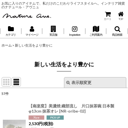
お気に入りのアイテムで、私だけのこだわりライフスタイルへ。インテリア雑貨
のナテュール・アヴニュ
カート
TOP
カテゴリ
マイページ
実店舗
Inspiration
ご利用案内
商品検索
ホーム
>
新しい生活をより豊かに
新しい生活をより豊かに
表示順変更
閉じる
57
件
表示数
:
【南楽窯】美濃焼 織部流し 片口抹茶碗 日本製
φ13cm 抹茶オレ
[
NR-oribe-02
]
並び順
:
2,530
円
(税別)