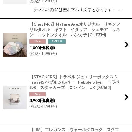
(
税込
:
4,290
円
)
ナノへの刻印は蓋右下へ１文字となります。 …
【Chez Moi】Nature Ave.オリジナル リネンフ
リルタオル ギフト イタリア シェモア リネ
ン コットンタオル ハンカチ
[
CHEZM
]
1,800
円
(税別)
(
税込
:
1,980
円
)
【STACKERS】トラベル ジュエリーボックス S
TravelS ペブルシルバー Pebble Silver トラベ
ルS スタッカーズ ロンドン UK
[
76462
]
3,900
円
(税別)
(
税込
:
4,290
円
)
【HM】エレガンス ウォールクロック スクエ