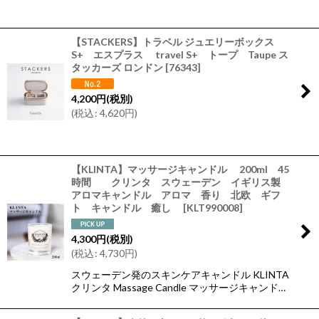
【STACKERS】トラベル ジュエリーボックス
S+ エスプラス travel S+ トープ Taupe ス
タッカーズ ロンドン
[
76343
]
4,200
円
(税別)
(
税込
:
4,620
円
)
【KLINTA】マッサージキャンドル 200ml 45
時間 クリンタ スウェーデン イギリス製
アロマキャンドル アロマ 香り 北欧 ギフ
ト キャンドル 癒し
[
KLT990008
]
4,300
円
(税別)
(
税込
:
4,730
円
)
スウェーデン発のスキンケアキャンドル KLINTA
クリンタ Massage Candle マッサージキャンド…