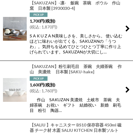
【SAKUZAN】-凛- 飯碗 茶碗 ボウル 作山
窯 日本製
[
3930030-4
]
1,700
円
(税別)
(
税込
:
1,870
円
)
S A K U Z A N美味しさを、美しさから。 使い込む
ほどに味わいが出てくる、SAKUZANの「うつ
わ」。気持ちを込めてひとつひとつ丁寧に作り上
げられています。SAKUZANが大切にし…
【SAKUZAN】粉引刷毛目 茶碗 夫婦茶碗 作
山 美濃焼 日本製
[
SAKU-hake
]
1,600
円
(税別)
(
税込
:
1,760
円
)
作山 SAKUZAN 美濃焼 土岐市 茶碗 夫
婦茶碗 お祝い ギフト 結婚祝い 新婚 刷毛
目 粉引 陶器…
【SALIU 】キャニスター BS10 保存容器 450ml 磁
器 チーク材 木葢 SALIU KITCHEN 日本製ソルト