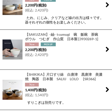
2,200
円
(税別)
(
税込
:
2,420
円
)
たれ、にじみ、クリアなど線の出方は様々です。
器それぞれの個性をお楽しみください。
【SAKUZAN】-紬- tsumugi 碗 飯碗 茶碗
ボウル つむぎ 作山窯 日本製
[
3930269-1
]
2,200
円
(税別)
(
税込
:
2,420
円
)
【SHIKIKA】片口すり鉢 白唐津 黒唐津 美濃
焼 陶器 日本製 SALIU LOLO
[
SR366
]
1,400
円
(税別)
(
税込
:
1,540
円
)
すりこぎは別売りです。