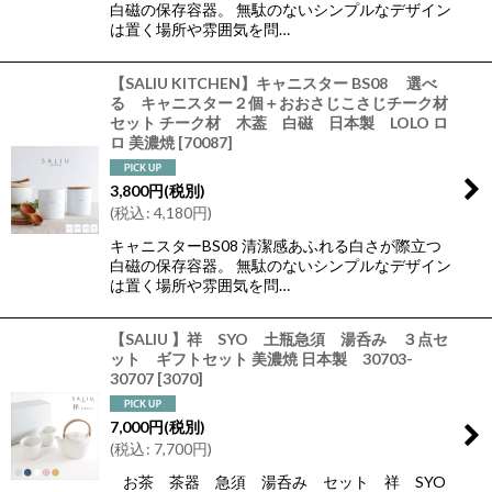
白磁の保存容器。 無駄のないシンプルなデザイン
は置く場所や雰囲気を問…
【SALIU KITCHEN】キャニスター BS08 選べ
る キャニスター２個＋おおさじこさじチーク材
セット チーク材 木葢 白磁 日本製 LOLO ロ
ロ 美濃焼
[
70087
]
3,800
円
(税別)
(
税込
:
4,180
円
)
キャニスターBS08 清潔感あふれる白さが際立つ
白磁の保存容器。 無駄のないシンプルなデザイン
は置く場所や雰囲気を問…
【SALIU 】祥 SYO 土瓶急須 湯呑み ３点セ
ット ギフトセット 美濃焼 日本製 30703-
30707
[
3070
]
7,000
円
(税別)
(
税込
:
7,700
円
)
お茶 茶器 急須 湯呑み セット 祥 SYO