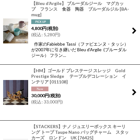
【Bleu d’Argile】 ブルーダルジール マグカッ
プ フランス 食器 陶器 ブルーダルジル
[
BA-
mug
]
4,800
円
(税別)
(
税込
:
5,280
円
)
作家のFabiebbe Tassi（ファビエンヌ・タッシ）
が2007年に引き継いだ Bleu d’Argile (ブルーダル
ジール） フラン…
【HM】ゴールド プレステージ スレッジ Gold
Prestige Sledge テーブルデコレーション イ
ンテリア
[
011108
]
30,000
円
(税別)
(
税込
:
33,000
円
)
【STACKERS】ナノ ジュエリーボックス キーリ
ング トープ Taupe Nano バッグチャーム スタッ
カーズ ロンドン UK
[
76425
]