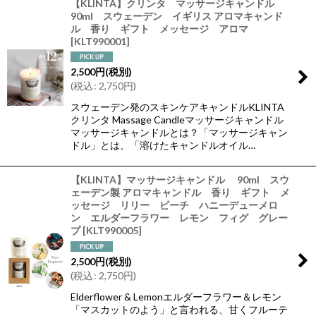
【KLINTA】クリンタ マッサージキャンドル
90ml スウェーデン イギリス アロマキャンド
ル 香り ギフト メッセージ アロマ
[
KLT990001
]
2,500
円
(税別)
(
税込
:
2,750
円
)
スウェーデン発のスキンケアキャンドルKLINTA
クリンタ Massage Candleマッサージキャンドル
マッサージキャンドルとは？「マッサージキャン
ドル」とは、「溶けたキャンドルオイル…
【KLINTA】マッサージキャンドル 90ml スウ
ェーデン製 アロマキャンドル 香り ギフト メ
ッセージ リリー ピーチ ハニーデューメロ
ン エルダーフラワー レモン フィグ グレー
プ
[
KLT990005
]
2,500
円
(税別)
(
税込
:
2,750
円
)
Elderflower & Lemonエルダーフラワー＆レモン
「マスカットのよう」と言われる、甘くフルーテ