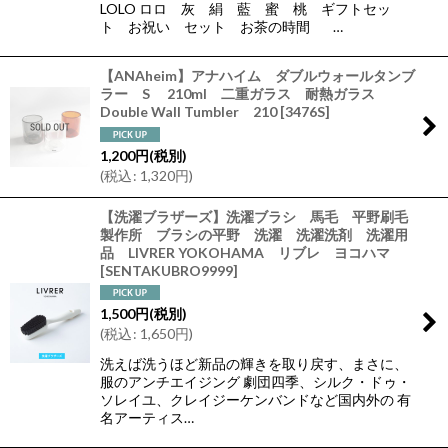
LOLO ロロ 灰 絹 藍 蜜 桃 ギフトセッ
ト お祝い セット お茶の時間 …
【ANAheim】アナハイム ダブルウォールタンブ
ラー S 210ml 二重ガラス 耐熱ガラス
Double Wall Tumbler 210
[
3476S
]
1,200
円
(税別)
(
税込
:
1,320
円
)
【洗濯ブラザーズ】洗濯ブラシ 馬毛 平野刷毛
製作所 ブラシの平野 洗濯 洗濯洗剤 洗濯用
品 LIVRER YOKOHAMA リブレ ヨコハマ
[
SENTAKUBRO9999
]
1,500
円
(税別)
(
税込
:
1,650
円
)
洗えば洗うほど新品の輝きを取り戻す、まさに、
服のアンチエイジング 劇団四季、シルク・ドゥ・
ソレイユ、クレイジーケンバンドなど国内外の 有
名アーティス…