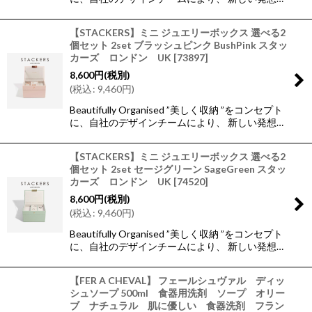
【STACKERS】ミニ ジュエリーボックス 選べる2
個セット 2set ブラッシュピンク BushPink スタッ
カーズ ロンドン UK
[
73897
]
8,600
円
(税別)
(
税込
:
9,460
円
)
Beautifully Organised ”美しく収納 ”をコンセプト
に、自社のデザインチームにより、 新しい発想…
【STACKERS】ミニ ジュエリーボックス 選べる2
個セット 2set セージグリーン SageGreen スタッ
カーズ ロンドン UK
[
74520
]
8,600
円
(税別)
(
税込
:
9,460
円
)
Beautifully Organised ”美しく収納 ”をコンセプト
に、自社のデザインチームにより、 新しい発想…
【FER A CHEVAL】 フェールシュヴァル ディッ
シュソープ 500ml 食器用洗剤 ソープ オリー
ブ ナチュラル 肌に優しい 食器洗剤 フラン