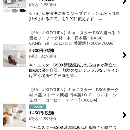
(
税込
:
1,980
円
)
せっけんを清潔に保つ ソープディッシュから自然
排水されるので、衛生的に使えます。 …
【SALIU KITCHEN】キャニスター BS08 選べる ２
個セット チーク材 木 日本製 BASIC
CANISTER LOLO ロロ 美濃焼
[
70085-70086
]
2,900
円
(税別)
(
税込
:
3,190
円
)
キャニスターBS08 清潔感あふれる白さが際立つ
白磁の保存容器。 無駄のないシンプルなデザイン
は置く場所や雰囲気を問…
【SALIU KITCHEN】キャニスター BS08 チーク
材 木葢 ストーン 陶器 日本製 LOLO ソルト シ
ュガー コーヒー ティー
[
70081-4
]
1,450
円
(税別)
(
税込
:
1,595
円
)
キャニスターBS08 清潔感あふれる白さが際立つ