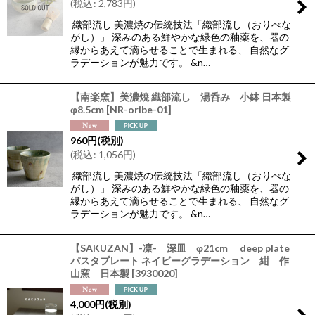
(
税込
:
2,783
円
)
絞り込む
織部流し 美濃焼の伝統技法「織部流し（おりべな
がし）」 深みのある鮮やかな緑色の釉薬を、器の
縁からあえて滴らせることで生まれる、 自然なグ
ラデーションが魅力です。 &n…
【南楽窯】美濃焼 織部流し 湯呑み 小鉢 日本製
φ8.5cm
[
NR-oribe-01
]
960
円
(税別)
(
税込
:
1,056
円
)
織部流し 美濃焼の伝統技法「織部流し（おりべな
がし）」 深みのある鮮やかな緑色の釉薬を、器の
縁からあえて滴らせることで生まれる、 自然なグ
ラデーションが魅力です。 &n…
【SAKUZAN】-凛- 深皿 φ21cm deep plate
パスタプレート ネイビーグラデーション 紺 作
山窯 日本製
[
3930020
]
4,000
円
(税別)