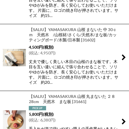
やゆがみを防ぎ、長く安心してお使いいただけま
す。 片面に、ロゴの焼き印が押されています。サ
イズ 約15…
【SALIU】YAMASAKURA 山桜 まないた 中 30ｃ
ｍ 天然木 /山桜材/さくら/天然木/まな板/カッ
ティングボード/木製/日本製
[
31602
]
4,500
円
(税別)
(
税込
:
4,950
円
)
丈夫で優しく美しい木目の山桜のまな板です。木
目を互い違いに組んで張り合わせることで、ソリ
やゆがみを防ぎ、長く安心してお使いいただけま
す。 片面に、ロゴの焼き印が押されています。サ
イズ 約20…
【SALIU】YAMASAKURA 山桜 丸まないた ２８
28cm 天然木 まな板
[
31661
]
5,800
円
(税別)
(
税込
:
6,380
円
)
手入れが楽で扱いやすい職人の手作業がいきるシ