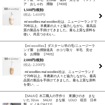
ア おしゃれ 掃除
[
7400
]
1,500
円
(税別)
(
税込
:
1,650
円
)
mi woollies mai woolies社は、ニュージーランドで
70年以上、羊農家の人々と協力しながら、最高品
質の製品を手掛けてきました。最も上質な原料を
使い、尚且つかわい…
【mi woollies】ダスター L/羊の毛/ニュージーラ
ンド製 お掃除道具 ホコリ取り 羊毛 見せ
る お掃除
[
7401
]
2,000
円
(税別)
(
税込
:
2,200
円
)
mi woollies mai woolies社は、ニュージーランド
で70年以上、羊農家の人々と協力しながら、最高
品質の製品を手掛けてきました。最も上質な原料
を使い、…
【SALIU】木工職人の手作り 東濃ひのき まな
いた 32cm SALIU まな板 LOLO 柾目 日本
製 ヒノキ
[
36111
]