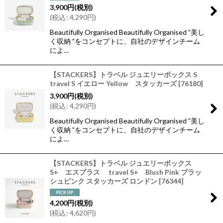
3,900
円
(税別)
(
税込
:
4,290
円
)
Beautifully Organised Beautifully Organised ”美し
く収納 ”をコンセプトに、自社のデザインチーム
によ…
【STACKERS】トラベル ジュエリーボックス S
travel S イエロー Yellow スタッカーズ
[
76180
]
3,900
円
(税別)
(
税込
:
4,290
円
)
Beautifully Organised Beautifully Organised ”美し
く収納 ”をコンセプトに、自社のデザインチーム
によ…
【STACKERS】トラベル ジュエリーボックス
S+ エスプラス travel S+ Blush Pink ブラッ
シュピンク スタッカーズ ロンドン
[
76344
]
4,200
円
(税別)
(
税込
:
4,620
円
)