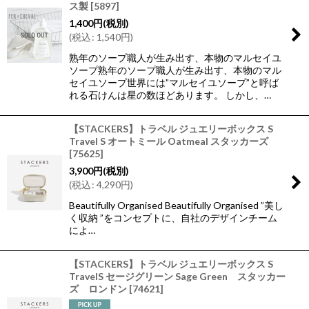
ス製
[
5897
]
1,400
円
(税別)
(
税込
:
1,540
円
)
熟年のソープ職人が生み出す、本物のマルセイユ
ソープ熟年のソープ職人が生み出す、本物のマル
セイユソープ世界には”マルセイユソープ”と呼ば
れる石けんは星の数ほどあります。 しかし、…
【STACKERS】トラベル ジュエリーボックス S
Travel S オートミール Oatmeal スタッカーズ
[
75625
]
3,900
円
(税別)
(
税込
:
4,290
円
)
Beautifully Organised Beautifully Organised ”美し
く収納 ”をコンセプトに、自社のデザインチーム
によ…
【STACKERS】トラベル ジュエリーボックス S
TravelS セージグリーン Sage Green スタッカー
ズ ロンドン
[
74621
]