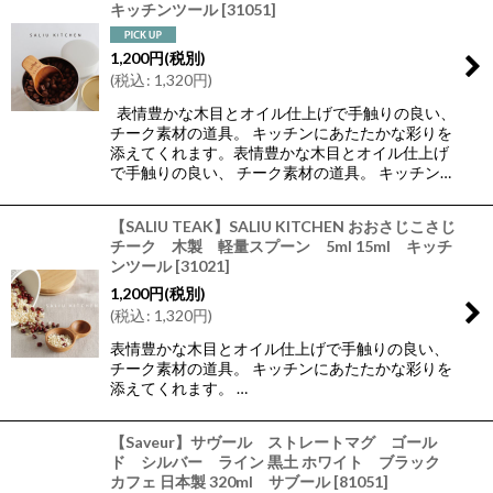
キッチンツール
[
31051
]
1,200
円
(税別)
(
税込
:
1,320
円
)
表情豊かな木目とオイル仕上げで手触りの良い、
チーク素材の道具。 キッチンにあたたかな彩りを
添えてくれます。表情豊かな木目とオイル仕上げ
で手触りの良い、 チーク素材の道具。 キッチン…
【SALIU TEAK】SALIU KITCHEN おおさじこさじ
チーク 木製 軽量スプーン 5ml 15ml キッチ
ンツール
[
31021
]
1,200
円
(税別)
(
税込
:
1,320
円
)
表情豊かな木目とオイル仕上げで手触りの良い、
チーク素材の道具。 キッチンにあたたかな彩りを
添えてくれます。 …
【Saveur】サヴール ストレートマグ ゴール
ド シルバー ライン 黒土 ホワイト ブラック
カフェ 日本製 320ml サブール
[
81051
]