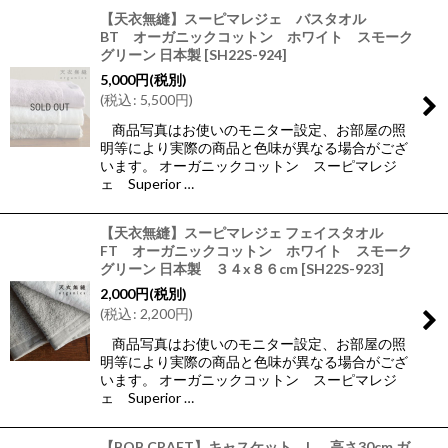
【天衣無縫】スーピマレジェ バスタオル
BT オーガニックコットン ホワイト スモーク
グリーン 日本製
[
SH22S-924
]
5,000
円
(税別)
(
税込
:
5,500
円
)
商品写真はお使いのモニター設定、お部屋の照
明等により実際の商品と色味が異なる場合がござ
います。 オーガニックコットン スーピマレジ
ェ Superior …
【天衣無縫】スーピマレジェ フェイスタオル
FT オーガニックコットン ホワイト スモーク
グリーン 日本製 ３４x８６cm
[
SH22S-923
]
2,000
円
(税別)
(
税込
:
2,200
円
)
商品写真はお使いのモニター設定、お部屋の照
明等により実際の商品と色味が異なる場合がござ
います。 オーガニックコットン スーピマレジ
ェ Superior …
【BOB CRAFT】キャスケット L 高さ30cm ガ