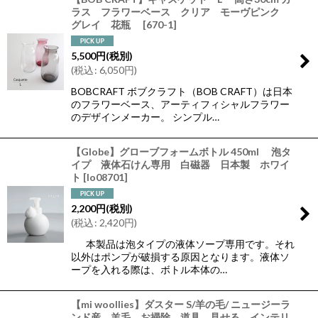
ラス フラワーベース クリア モーヴピンク
グレイ 花瓶
[
670-1
]
5,500
円
(税別)
(
税込
:
6,050
円
)
BOBCRAFT ボブクラフト（BOB CRAFT）は日本
のフラワーベース、アーティフィシャルフラワー
のデザインメーカー。 シンプル…
【Globe】グローブフォームボトル 450ml 泡タ
イプ 液体石けん専用 白磁器 日本製 ホワイ
ト
[
lo08701
]
2,200
円
(税別)
(
税込
:
2,420
円
)
本製品は泡タイプの液体ソープ専用です。それ
以外はポンプが破損する原因となります。液体ソ
ープを入れる際は、ボトル本体の…
【mi woollies】ダスター S/羊の毛/ ニュージーラ
ンド産 羊毛 お掃除 道具 見せる インテリ