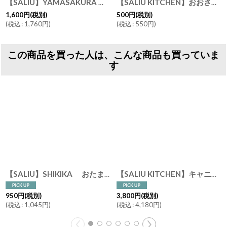
【SALIU】YAMASAKURA 茶さじ 山桜 ティースプーン 茶葉 木製 天然木 日本製 LOLO ネコポス対応
【SALIU KITCHEN】おおさじこさじ スプーン メジャースプーン 軽量スプーン 大匙小匙 大さじ小さじ
1,600
円
(税別)
500
円
(税別)
(
税込
:
1,760
円
)
(
税込
:
550
円
)
この商品を買った人は、こんな商品も買っていま
す
【SALIU】SHIKIKA おたま・菜箸うけ ツールスタンド 磁器製 日本製
【SALIU KITCHEN】キャニスター BS08 選べる キャニスター２個＋おおさじこさじチーク材 セット チーク材 木葢 白磁 日本製 LOLO ロロ 美濃焼
950
円
(税別)
3,800
円
(税別)
(
税込
:
1,045
円
)
(
税込
:
4,180
円
)