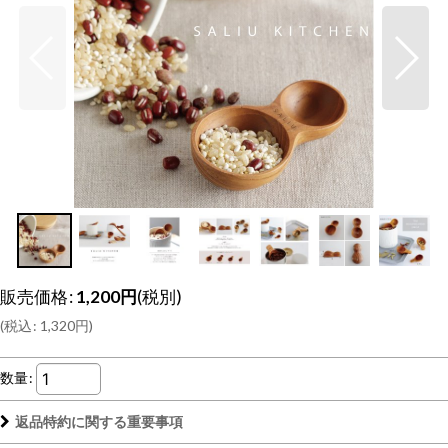
販売価格
:
1,200
円
(税別)
(
税込
:
1,320
円
)
数量
:
返品特約に関する重要事項