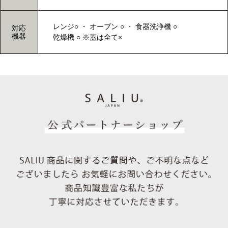
レンジ○ ・ オーブン ○ ・ 食器洗浄機 ○
対応
機器
乾燥機 ○ ※蓋は全て×