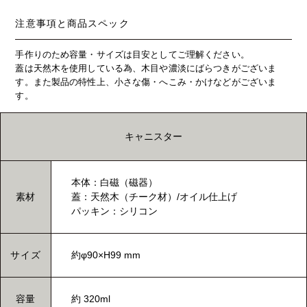
注意事項と商品スペック
手作りのため容量・サイズは目安としてご理解ください。
蓋は天然木を使用している為、木目や濃淡にばらつきがございま
す。また製品の特性上、小さな傷・へこみ・かけなどがございま
す。
キャニスター
本体：白磁（磁器）
素材
蓋：天然木（チーク材）/オイル仕上げ
パッキン：シリコン
サイズ
約φ90×H99 mm
容量
約 320ml