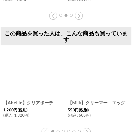
この商品を買った人は、こんな商品も買っていま
す
【Abeille】クリアポーチ マスク・ピルポーチ 猫 マスクケース マスクポーチ 猫 キャット cat ハチワレ チャトラ クロ猫 八割れ 茶トラ 黒猫
【Milk】クリーマー エッグ 70ml
1,200
円
(税別)
550
円
(税別)
(
税込
:
1,320
円
)
(
税込
:
605
円
)