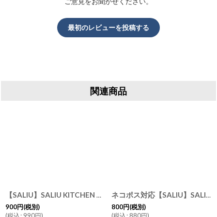
ご意見をお聞かせください。
最初のレビューを投稿する
関連商品
[
【SALIU】SALIU KITCHEN おおさじ 大さじ 大匙 チーク 木製 メジャースプーン 計量スプーン Teak Table Spoon キッチンツール LOLO
30011-5
]
ネコポス対応【SALIU】SALIU KITCHEN こさじ チーク 木製 メジャースプーン 計量スプーン 小さじ キッチンツール
900
円
(税別)
800
円
(税別)
(
税込
:
990
円
)
(
税込
:
880
円
)